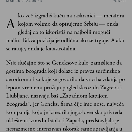
MAR 06 2024,
08:33
PODELI
ko već izgradiš kuću na raskrsnici — metafora
A
kojom volimo da opisujemo Srbiju — onda
gledaj da to iskoristiš na najbolji mogući
način. Takva pozicija je odlična ako se trguje. A ako
se ratuje, onda je katastrofalna.
Nije slučajno što se Geneksove kule, zamišljene da
gostima Beograda koji dolaze iz pravca surčinskog
aerodroma i za koje se govorilo da sa vrha zdanja po
lepom vremenu pružaju pogled skroz do Zagreba i
Ljubljane, nazivaju baš „Zapadnom kapijom
Beograda“. Jer Geneks, firma čije ime nose, najveća
kompanija koju je iznedrila jugoslovenska privreda
ukleštena između Istoka i Zapada, predstavljala je
nesrazmerno intenzivan iskorak samoupravljanja u