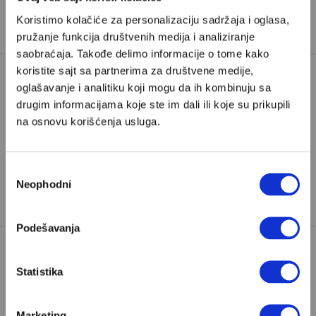
Koristimo kolačiće za personalizaciju sadržaja i oglasa,
Veljko Miladinović
je izvršni urednik Velikih priča
pružanje funkcija društvenih medija i analiziranje
saobraćaja. Takođe delimo informacije o tome kako
koristite sajt sa partnerima za društvene medije,
oglašavanje i analitiku koji mogu da ih kombinuju sa
EKONOMIJA
GENEKS
drugim informacijama koje ste im dali ili koje su prikupili
na osnovu korišćenja usluga.
JUGOSLAVIJA
TAGOVI:
KOMUNISTIČKA PARTIJA
JUGOSLAVIJE
Избор
Neophodni
SFRJ
сагласности
Podešavanja
Statistika
Marketing