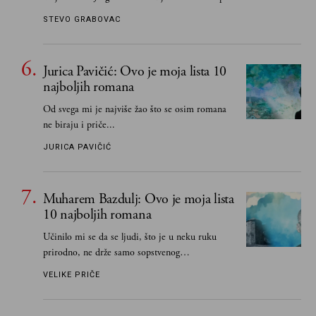
STEVO GRABOVAC
Jurica Pavičić: Ovo je moja lista 10
najboljih romana
Od svega mi je najviše žao što se osim romana
ne biraju i priče...
JURICA PAVIČIĆ
Muharem Bazdulj: Ovo je moja lista
10 najboljih romana
Učinilo mi se da se ljudi, što je u neku ruku
prirodno, ne drže samo sopstvenog
senzibiliteta... Pokušao sam (biće, samo
VELIKE PRIČE
pokušao) da to izbegnem