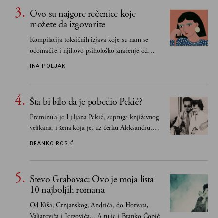
Ovo su najgore rečenice koje
možete da izgovorite
Kompilacija toksičnih izjava koje su nam se
odomaćile i njihovo psihološko značenje od
„Biće ti bolje bez mene“ do „Sve se dešava sa
INA POLJAK
razlogom“
Šta bi bilo da je pobedio Pekić?
Preminula je Ljiljana Pekić, supruga književnog
velikana, i žena koja je, uz ćerku Aleksandru,
vodila računa o zaostavštini pisca. Ovu priču o
BRANKO ROSIĆ
njemu, njegovim političkim idejama i svim
propuštenim prilikama u Srbiji, ispričale su
upravo one koje su Borislava Pekića najbolje
Stevo Grabovac: Ovo je moja lista
poznavale
10 najboljih romana
Od Kiša, Crnjanskog, Andrića, do Horvata,
Valjarevića i Jergovića... A tu je i Branko Ćopić