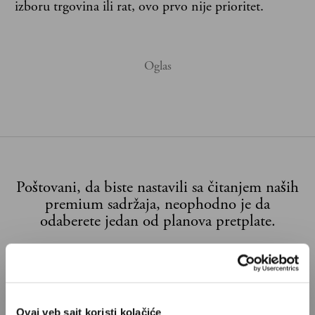
izboru trgovina ili rat, ovo prvo nije prioritet.
Poštovani, da biste nastavili sa čitanjem naših
premium sadržaja, neophodno je da
odaberete jedan od planova pretplate.
Pretplata
Već imate nalog?
Ulogujte se
Ovaj veb sajt koristi kolačiće