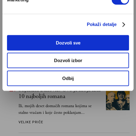
POPULARNO
Pokaži detalje
Ivan Lalić: Ovo je moja lista 10
najboljih romana
Dozvoli sve
Od Dragoslava Mihailovića i Meše Selimovića,
do Mihaila Lalića i Slavenke Drakulić...
Dozvoli izbor
IVAN LALIĆ
Odbij
Snježana Banović: Ovo je moja lista
10 najboljih romana
Ili, mojih deset domaćih romana kojima se
stalno vraćam i koje često poklanjam...
VELIKE PRIČE