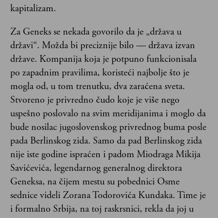
kapitalizam.
Za Geneks se nekada govorilo da je „država u
državi“. Možda bi preciznije bilo — država izvan
države. Kompanija koja je potpuno funkcionisala
po zapadnim pravilima, koristeći najbolje što je
mogla od, u tom trenutku, dva zaraćena sveta.
Stvoreno je privredno čudo koje je više nego
uspešno poslovalo na svim meridijanima i moglo da
bude nosilac jugoslovenskog privrednog buma posle
pada Berlinskog zida. Samo da pad Berlinskog zida
nije iste godine ispraćen i padom Miodraga Mikija
Savićevića, legendarnog generalnog direktora
Geneksa, na čijem mestu su pobednici Osme
sednice videli Zorana Todorovića Kundaka. Time je
i formalno Srbija, na toj raskrsnici, rekla da joj u