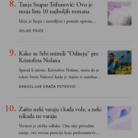
Tanja Stupar Trifunović: Ovo je
moja lista 10 najboljih romana
Ideja je lijepa i zavodljiva i pomalo opasna...
VELIKE PRIČE
Kako su Srbi snimili "Odiseju" pre
Kristofera Nolana
Spavaš li mirno, Kristofere Nolane, mora da je
rekao Sveta Vuković kada je izašao iz autobusa i
čim je stigao kući pozvao Vojkana
DRAGOLJUB DRAŽA PETROVIĆ
Borisavljevića, izrecitovao mu stihove, a ovaj se
oduševio i rekao mu da pesmu odmah pošalje
Grku poštom u Grčku
Zašto neki varaju i kada vole, a neki
nikada ne varaju
Vernost je etička odluka. Ona nije prirodno
stanje, već svesna pozicija koja podrazumeva