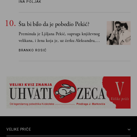
INA POLJAK
razlogom“
Šta bi bilo da je pobedio Pekić?
Preminula je Ljiljana Pekić, supruga književnog
velikana, i žena koja je, uz ćerku Aleksandru,
vodila računa o zaostavštini pisca. Ovu priču o
BRANKO ROSIĆ
njemu, njegovim političkim idejama i svim
propuštenim prilikama u Srbiji, ispričale su
upravo one koje su Borislava Pekića najbolje
poznavale
VELIKE PRIČE