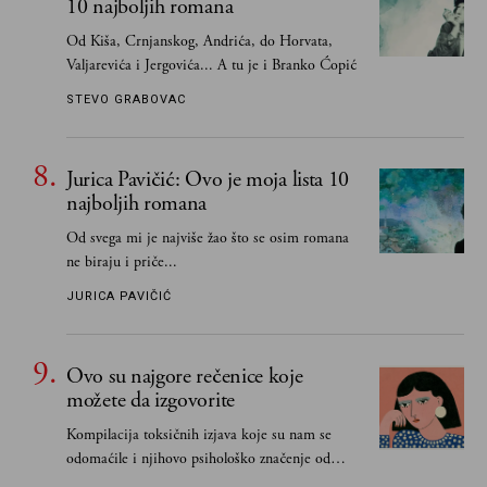
10 najboljih romana
Od Kiša, Crnjanskog, Andrića, do Horvata,
Valjarevića i Jergovića... A tu je i Branko Ćopić
STEVO GRABOVAC
Jurica Pavičić: Ovo je moja lista 10
najboljih romana
Od svega mi je najviše žao što se osim romana
ne biraju i priče...
JURICA PAVIČIĆ
Ovo su najgore rečenice koje
možete da izgovorite
Kompilacija toksičnih izjava koje su nam se
odomaćile i njihovo psihološko značenje od
„Biće ti bolje bez mene“ do „Sve se dešava sa