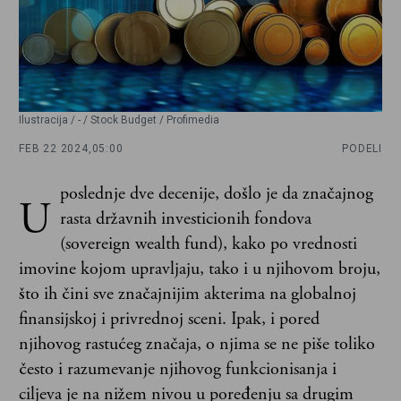
Ilustracija / - / Stock Budget / Profimedia
FEB 22 2024,
05:00
PODELI
poslednje dve decenije, došlo je da značajnog
U
rasta državnih investicionih fondova
(sovereign wealth fund), kako po vrednosti
imovine kojom upravljaju, tako i u njihovom broju,
što ih čini sve značajnijim akterima na globalnoj
finansijskoj i privrednoj sceni. Ipak, i pored
njihovog rastućeg značaja, o njima se ne piše toliko
često i razumevanje njihovog funkcionisanja i
ciljeva je na nižem nivou u poređenju sa drugim