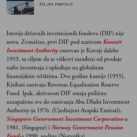
ŽELJKO PANTELIĆ
Istorija državnih investicionih fondova (DIF) nije
nova. Zvanično, prvi DIF pod nazivom
Kuwait
Investment Authority
osnovao je Kuvajt daleke
1953. sa ciljem da se viškovi zarađeni od prodaje
nafte investiraju i oplođuju na globalnim
finansijskim tržištima. Dve godine kasnije (1955),
Kiribati osnivaju Revenue Equalization Reserve
Fund. Ipak, aktivnosti DIF ostaju prilično
nezapažene sve do osnivanja Abu Dhabi Investment
Authority-ja 1976. (Ujedinjeni Arapski Emirati),
Singapore Government Investment Corporation
-a
1981. (Singapur) i
Norway Government Pension
Fund
-a 1990. godine (Norveška).