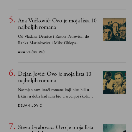
Ana Vučković: Ovo je moja lista 10
najboljih romana
Od Vladana Desnice i Rastka Petrovića, do
Ranka Marinkovića i Mike Oklopa...
ANA VUČKOVIĆ
Dejan Jović: Ovo je moja lista 10
najboljih romana
Nastojao sam istaći romane koji nisu bili u
lektiri u doba kad sam bio u srednjoj školi.
Smatrao sam da su "klasici" već dovoljno
DEJAN JOVIĆ
pohvaljeni i istaknuti, pa sam se ograničio na
one romane koje sam čitao ne zato što je to bilo
obavezno, nego po vlastitom izboru
Stevo Grabovac: Ovo je moja lista