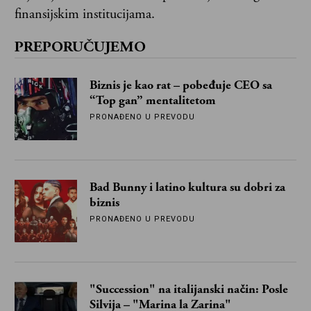
finansijskim institucijama.
PREPORUČUJEMO
Biznis je kao rat – pobeđuje CEO sa
“Top gan” mentalitetom
PRONAĐENO U PREVODU
Bad Bunny i latino kultura su dobri za
biznis
PRONAĐENO U PREVODU
"Succession" na italijanski način: Posle
Silvija – "Marina la Zarina"