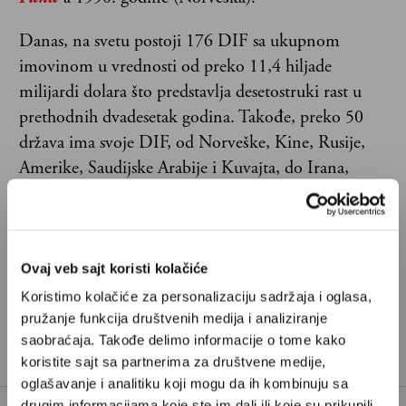
Danas, na svetu postoji 176 DIF sa ukupnom
imovinom u vrednosti od preko 11,4 hiljade
milijardi dolara što predstavlja desetostruki rast u
prethodnih dvadesetak godina. Takođe, preko 50
država ima svoje DIF, od Norveške, Kine, Rusije,
Amerike, Saudijske Arabije i Kuvajta, do Irana,
Irske, Mongolije, Južne Koreje, Bocvane, Bruneja i
Kiribatija.
Ovaj veb sajt koristi kolačiće
Koristimo kolačiće za personalizaciju sadržaja i oglasa,
pružanje funkcija društvenih medija i analiziranje
saobraćaja. Takođe delimo informacije o tome kako
koristite sajt sa partnerima za društvene medije,
oglašavanje i analitiku koji mogu da ih kombinuju sa
drugim informacijama koje ste im dali ili koje su prikupili