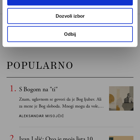
Dozvoli izbor
Odbij
POPULARNO
S Bogom na "ti"
Znam, uglavnom se govori da je Bog ljubav. Ali
za mene je Bog sloboda. Mnogi mogu da vole, a
tek retki mogu da podnesu slobodu
ALEKSANDAR MISOJČIĆ
Ivan Lalić: Ovo je moja lista 10