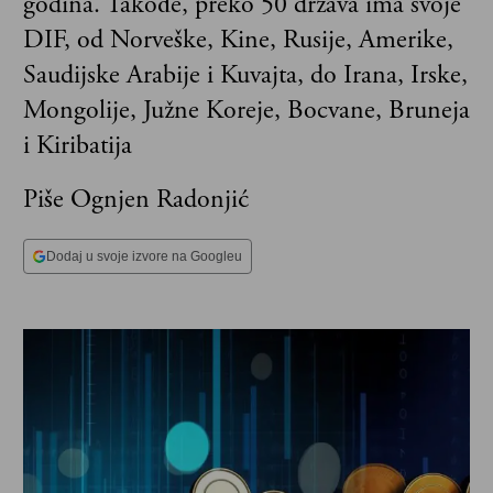
godina. Takođe, preko 50 država ima svoje
DIF, od Norveške, Kine, Rusije, Amerike,
Saudijske Arabije i Kuvajta, do Irana, Irske,
Mongolije, Južne Koreje, Bocvane, Bruneja
i Kiribatija
Piše Ognjen Radonjić
Dodaj u svoje izvore na Googleu