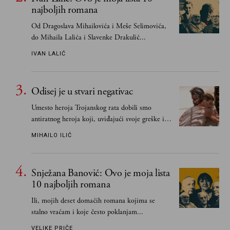
najboljih romana
Od Dragoslava Mihailovića i Meše Selimovića,
do Mihaila Lalića i Slavenke Drakulić...
IVAN LALIĆ
Odisej je u stvari negativac
Umesto heroja Trojanskog rata dobili smo
antiratnog heroja koji, uviđajući svoje greške i
učeći na njima, shvata da postoje stvari koje su
MIHAILO ILIĆ
važnije od svih ratova, slave, novca, herojstva,
čak i pravde
Snježana Banović: Ovo je moja lista
10 najboljih romana
Ili, mojih deset domaćih romana kojima se
stalno vraćam i koje često poklanjam...
VELIKE PRIČE