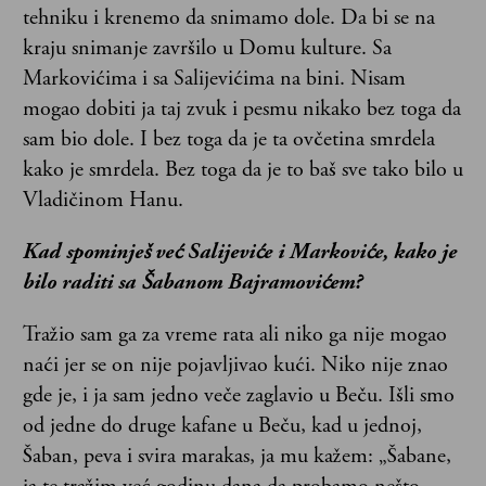
tehniku i krenemo da snimamo dole. Da bi se na
kraju snimanje završilo u Domu kulture. Sa
Markovićima i sa Salijevićima na bini. Nisam
mogao dobiti ja taj zvuk i pesmu nikako bez toga da
sam bio dole. I bez toga da je ta ovčetina smrdela
kako je smrdela. Bez toga da je to baš sve tako bilo u
Vladičinom Hanu.
Kad spominješ već Salijeviće i Markoviće, kako je
bilo raditi sa Šabanom Bajramovićem?
Tražio sam ga za vreme rata ali niko ga nije mogao
naći jer se on nije pojavljivao kući. Niko nije znao
gde je, i ja sam jedno veče zaglavio u Beču. Išli smo
od jedne do druge kafane u Beču, kad u jednoj,
Šaban, peva i svira marakas, ja mu kažem: „Šabane,