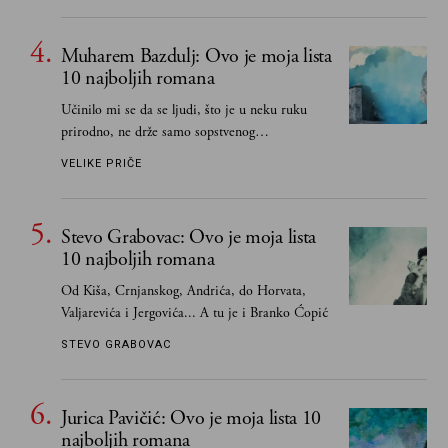
propuštenim prilikama u Srbiji, ispričale su
upravo one koje su Borislava Pekića najbolje
Muharem Bazdulj: Ovo je moja lista
poznavale
10 najboljih romana
Učinilo mi se da se ljudi, što je u neku ruku
prirodno, ne drže samo sopstvenog
senzibiliteta... Pokušao sam (biće, samo
VELIKE PRIČE
pokušao) da to izbegnem
Stevo Grabovac: Ovo je moja lista
10 najboljih romana
Od Kiša, Crnjanskog, Andrića, do Horvata,
Valjarevića i Jergovića... A tu je i Branko Ćopić
STEVO GRABOVAC
Jurica Pavičić: Ovo je moja lista 10
najboljih romana