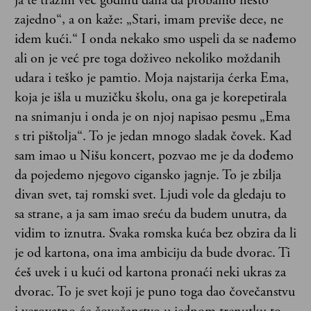
ja te tražim već godinu dana da probamo nešto
zajedno“, a on kaže: „Stari, imam previše dece, ne
idem kući.“ I onda nekako smo uspeli da se nađemo
ali on je već pre toga doživeo nekoliko moždanih
udara i teško je pamtio. Moja najstarija ćerka Ema,
koja je išla u muzičku školu, ona ga je korepetirala
na snimanju i onda je on njoj napisao pesmu „Ema
s tri pištolja“. To je jedan mnogo sladak čovek. Kad
sam imao u Nišu koncert, pozvao me je da dođemo
da pojedemo njegovo cigansko jagnje. To je zbilja
divan svet, taj romski svet. Ljudi vole da gledaju to
sa strane, a ja sam imao sreću da budem unutra, da
vidim to iznutra. Svaka romska kuća bez obzira da li
je od kartona, ona ima ambiciju da bude dvorac. Ti
ćeš uvek i u kući od kartona pronaći neki ukras za
dvorac. To je svet koji je puno toga dao čovečanstvu