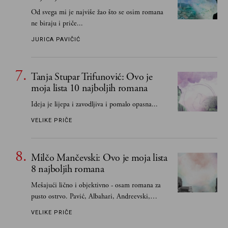
Od svega mi je najviše žao što se osim romana
ne biraju i priče...
JURICA PAVIČIĆ
Tanja Stupar Trifunović: Ovo je
moja lista 10 najboljih romana
Ideja je lijepa i zavodljiva i pomalo opasna...
VELIKE PRIČE
Milčo Mančevski: Ovo je moja lista
8 najboljih romana
Mešajući lično i objektivno - osam romana za
pusto ostrvo. Pavić, Albahari, Andreevski,
Kapor...
VELIKE PRIČE