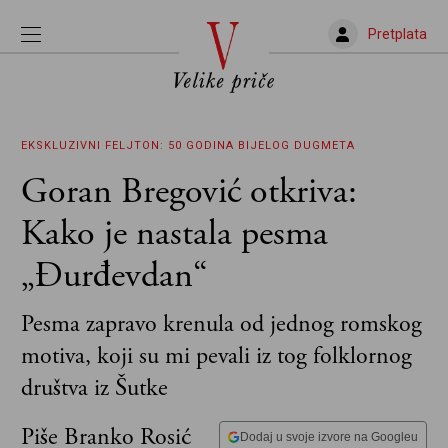
Pretplata
EKSKLUZIVNI FELJTON: 50 GODINA BIJELOG DUGMETA
Goran Bregović otkriva:
Kako je nastala pesma
„Đurđevdan“
Pesma zapravo krenula od jednog romskog
motiva, koji su mi pevali iz tog folklornog
društva iz Šutke
Piše Branko Rosić
Dodaj u svoje izvore na Googleu