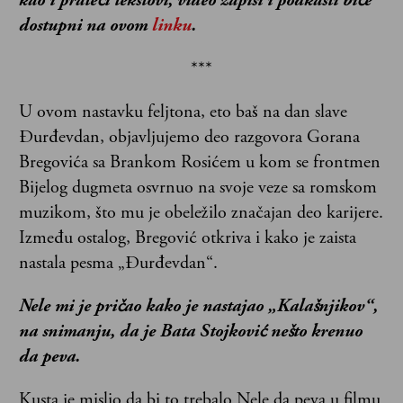
kao i prateći tekstovi, video zapisi i podkasti biće
dostupni na ovom
linku
.
***
U ovom nastavku feljtona, eto baš na dan slave
Đurđevdan, objavljujemo deo razgovora Gorana
Bregovića sa Brankom Rosićem u kom se frontmen
Bijelog dugmeta osvrnuo na svoje veze sa romskom
muzikom, što mu je obeležilo značajan deo karijere.
Između ostalog, Bregović otkriva i kako je zaista
nastala pesma „Đurđevdan“.
Nele mi je pričao kako je nastajao „Kalašnjikov“,
na snimanju, da je Bata Stojković nešto krenuo
da peva.
Kusta je mislio da bi to trebalo Nele da peva u filmu