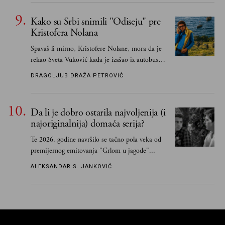
Kako su Srbi snimili "Odiseju" pre
Kristofera Nolana
Spavaš li mirno, Kristofere Nolane, mora da je
rekao Sveta Vuković kada je izašao iz autobusa i
čim je stigao kući pozvao Vojkana
DRAGOLJUB DRAŽA PETROVIĆ
Borisavljevića, izrecitovao mu stihove, a ovaj se
oduševio i rekao mu da pesmu odmah pošalje
Grku poštom u Grčku
Da li je dobro ostarila najvoljenija (i
najoriginalnija) domaća serija?
Te 2026. godine navršilo se tačno pola veka od
premijernog emitovanja "Grlom u jagode"...
ALEKSANDAR S. JANKOVIĆ