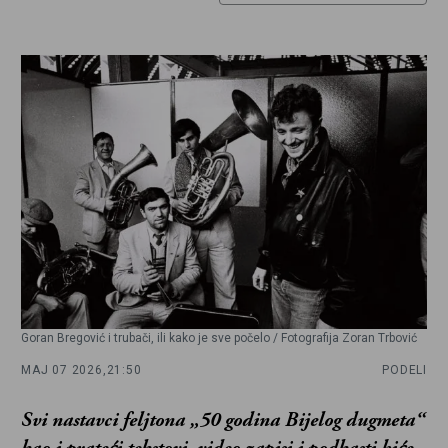
Goran Bregović i trubači, ili kako je sve počelo / Fotografija Zoran Trbović
MAJ 07 2026,
21:50
PODELI
Svi nastavci feljtona „50 godina Bijelog dugmeta“