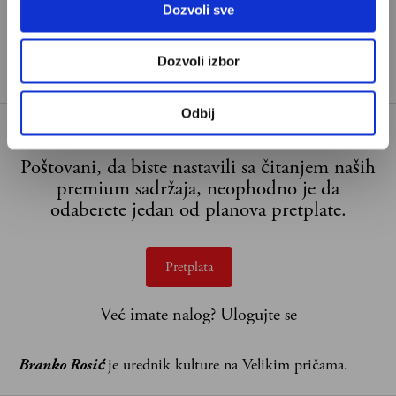
Dozvoli sve
Dozvoli izbor
Odbij
Poštovani, da biste nastavili sa čitanjem naših
premium sadržaja, neophodno je da
odaberete jedan od planova pretplate.
Pretplata
Već imate nalog?
Ulogujte se
Branko Rosić
je urednik kulture na Velikim pričama.