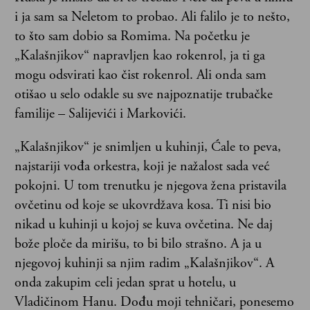
i ja sam sa Neletom to probao. Ali falilo je to nešto,
to što sam dobio sa Romima. Na početku je
„Kalašnjikov“ napravljen kao rokenrol, ja ti ga
mogu odsvirati kao čist rokenrol. Ali onda sam
otišao u selo odakle su sve najpoznatije trubačke
familije – Salijevići i Markovići.
„Kalašnjikov“ je snimljen u kuhinji, Ćale to peva,
najstariji vođa orkestra, koji je nažalost sada već
pokojni. U tom trenutku je njegova žena pristavila
ovčetinu od koje se ukovrdžava kosa. Ti nisi bio
nikad u kuhinji u kojoj se kuva ovčetina. Ne daj
bože ploče da mirišu, to bi bilo strašno. A ja u
njegovoj kuhinji sa njim radim „Kalašnjikov“. A
onda zakupim celi jedan sprat u hotelu, u
Vladičinom Hanu. Dođu moji tehničari, ponesemo