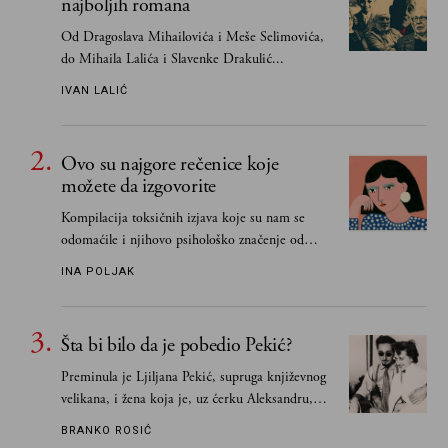
najboljih romana
Od Dragoslava Mihailovića i Meše Selimovića,
do Mihaila Lalića i Slavenke Drakulić...
IVAN LALIĆ
Ovo su najgore rečenice koje
možete da izgovorite
Kompilacija toksičnih izjava koje su nam se
odomaćile i njihovo psihološko značenje od
„Biće ti bolje bez mene“ do „Sve se dešava sa
INA POLJAK
razlogom“
Šta bi bilo da je pobedio Pekić?
Preminula je Ljiljana Pekić, supruga književnog
velikana, i žena koja je, uz ćerku Aleksandru,
vodila računa o zaostavštini pisca. Ovu priču o
BRANKO ROSIĆ
njemu, njegovim političkim idejama i svim