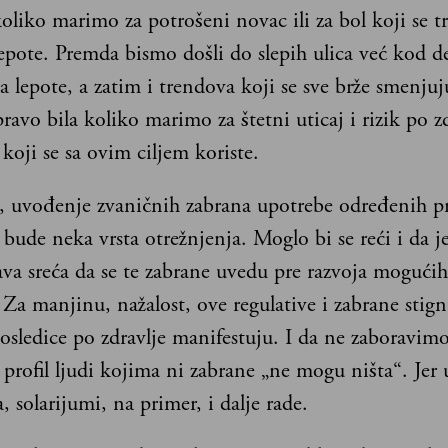
oliko marimo za potrošeni novac ili za bol koji se tr
epote. Premda bismo došli do slepih ulica već kod de
a lepote, a zatim i trendova koji se sve brže smenjuj
ravo bila koliko marimo za štetni uticaj i rizik po z
koji se sa ovim ciljem koriste.
, uvođenje zvaničnih zabrana upotrebe određenih pre
bude neka vrsta otrežnjenja. Moglo bi se reći i da je
ava sreća da se te zabrane uvedu pre razvoja mogućih
 Za manjinu, nažalost, ove regulative i zabrane stign
osledice po zdravlje manifestuju. I da ne zaboravim
profil ljudi kojima ni zabrane „ne mogu ništa“. Jer
 solarijumi, na primer, i dalje rade.