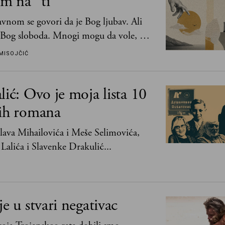
m na "ti"
vnom se govori da je Bog ljubav. Ali
 Bog sloboda. Mnogi mogu da vole, a
mogu da podnesu slobodu
MISOJČIĆ
lić: Ovo je moja lista 10
jih romana
ava Mihailovića i Meše Selimovića,
Lalića i Slavenke Drakulić...
je u stvari negativac