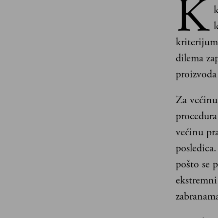
K
k
l
kriterijum
dilema zap
proizvoda 
Za većinu
procedura 
većinu pr
posledica.
pošto se p
ekstremni 
zabranama,