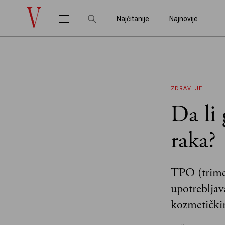
Najčitanije
Najnovije
ZDRAVLJE
Da li 
raka?
TPO (trimet
upotrebljav
kozmetički