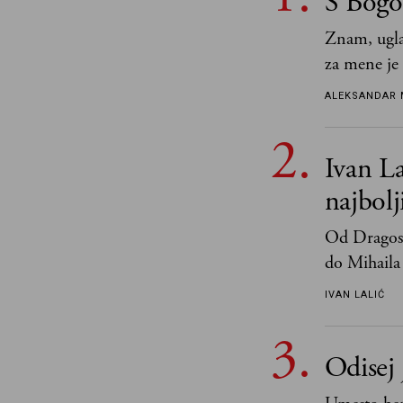
S Bogo
Znam, ugla
za mene je
tek retki 
ALEKSANDAR 
Ivan La
najbol
Od Dragosl
do Mihaila 
IVAN LALIĆ
Odisej 