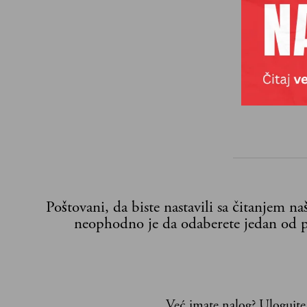
noktiju, s
cene proi
Poštovani, da biste nastavili sa čitanjem n
neophodno je da odaberete jedan od p
Već imate nalog?
Ulogujte