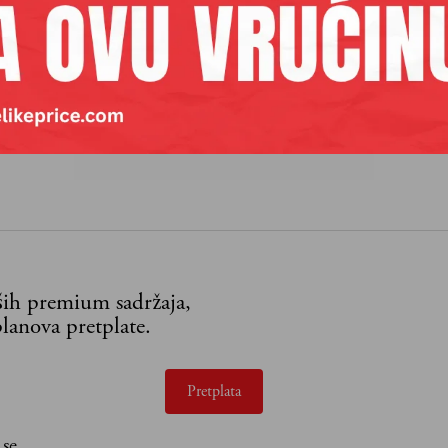
egment lakova za nokte čini najveći udeo zbog razno
zvoda.
aših premium sadržaja,
lanova pretplate.
Pretplata
 se