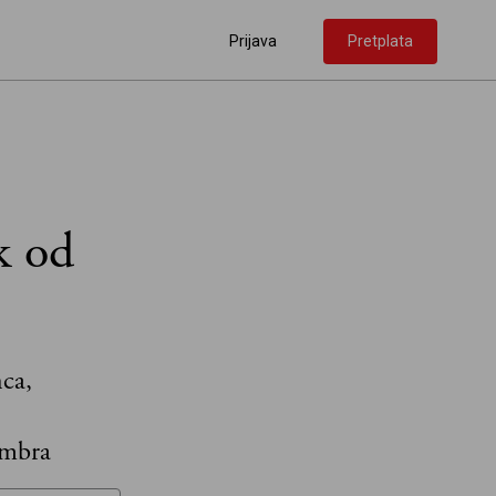
Prijava
Pretplata
k od
nca,
embra