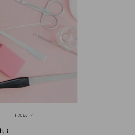
PODELI
i, i