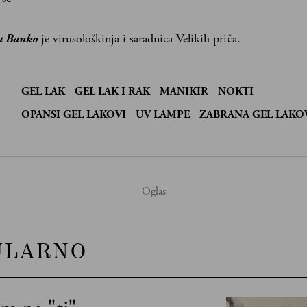
a Banko
je virusološkinja i saradnica Velikih priča.
GEL LAK
GEL LAK I RAK
MANIKIR
NOKTI
:
OPANSI GEL LAKOVI
UV LAMPE
ZABRANA GEL LAKO
ULARNO