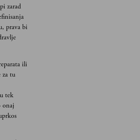
pi zarad
finisanja
u, prava bi
dravlje
parata ili
 za tu
u tek
o onaj
 uprkos