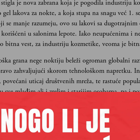
stigla je nova zabrana koja je pogodila industriju k
 gel lakova za nokte, a koja stupa na snagu već 1. s
ji se manje razumeju, ovo su lakovi sa dugotrajnim
korišćeni u salonima lepote. Iako neupućenima i ne
 bitna vest, za industriju kozmetike, veoma je bitn
ška grana nege noktiju beleži ogroman globalni raz
pravo zahvaljujući skorom tehnološkom napretku. In
 povećani uticaj društvenih mreža, te rastuće popula
 sve mlađim ali i zrelim i starijim osobama, pa i p
slenih žena, vrednost globalnog tržišta dovode na n
jardi američkih dolara. Ali kako tržište upravo sada 
cene su da će se ono udvostručiti već do kraja ove d
alnu stopu rasta od preko 9%. Među proizvodima za