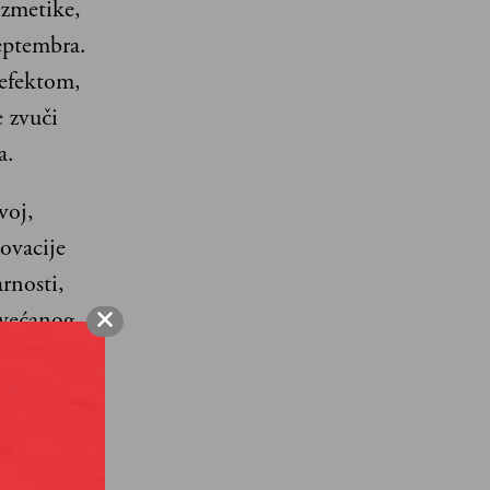
ozmetike,
eptembra.
 efektom,
 zvuči
a.
voj,
ovacije
rnosti,
ovećanog
ivo iznad
najviše
ecenije. To
 negu