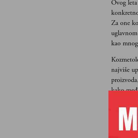
Ovog leta 
konkretno
Za one ko
uglavnom 
kao mnogo
Kozmetolo
najviše u
proizvoda,
kako među
broja zapo
deset mili
raste, pro
čini glob