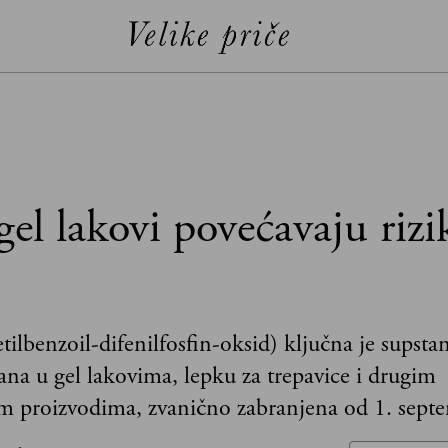
gel lakovi povećavaju rizi
ilbenzoil-difenilfosfin-oksid) ključna je supsta
ana u gel lakovima, lepku za trepavice i drugim
m proizvodima, zvanično zabranjena od 1. sept