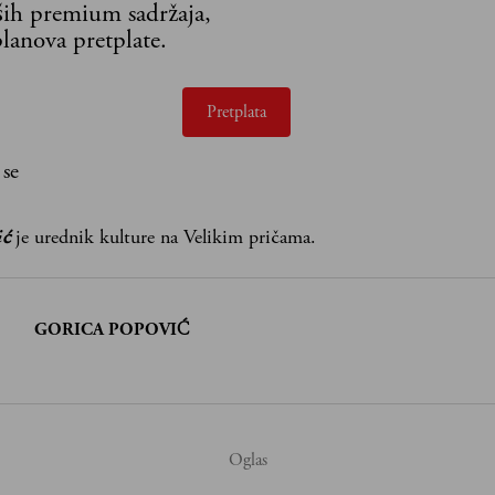
aših premium sadržaja,
lanova pretplate.
Pretplata
 se
ić
je urednik kulture na Velikim pričama.
:
GORICA POPOVIĆ