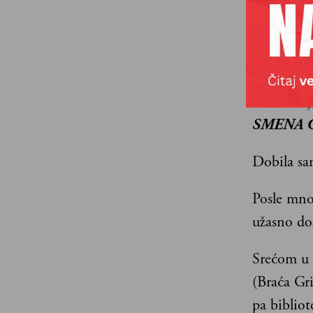
U devetoj
SMENA 
Dobila sa
Posle mno
užasno do
Srećom u d
(Braća Gr
pa biblio