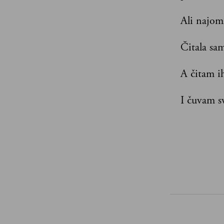
Ali najomi
Čitala sam
A čitam ih
I čuvam sv