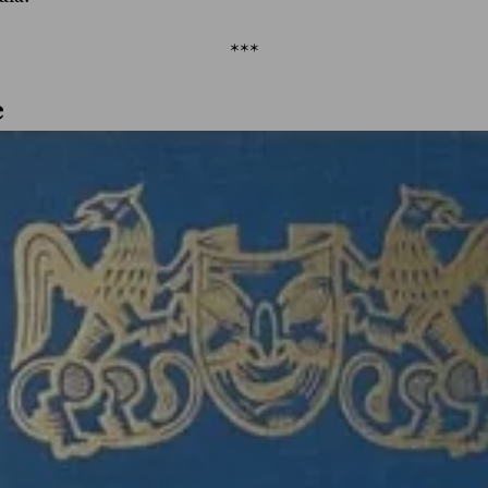
***
e