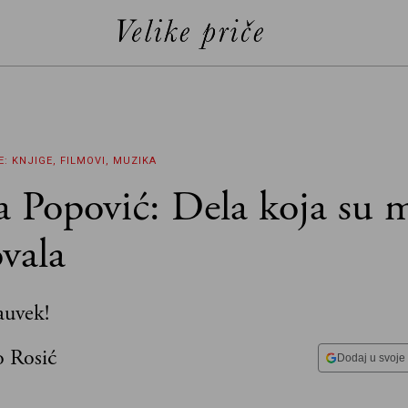
E: KNJIGE, FILMOVI, MUZIKA
a Popović: Dela koja su 
vala
auvek!
o Rosić
Dodaj u svoje