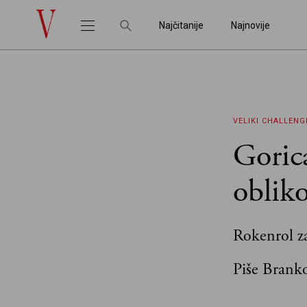
Najčitanije
Najnovije
VELIKI CHALLENG
Goric
obliko
Rokenrol z
Piše Brank