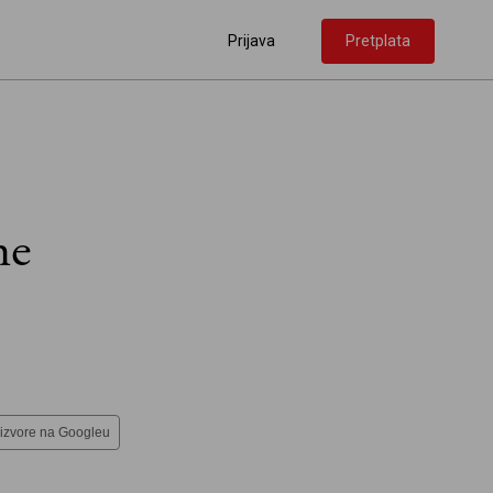
Prijava
Pretplata
me
 izvore na Googleu