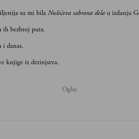
ljenija su mi bila
Nušićeva sabrana dela
u izdanju G
 ih bezbroj puta.
 i danas.
e knjige iz detinjstva.