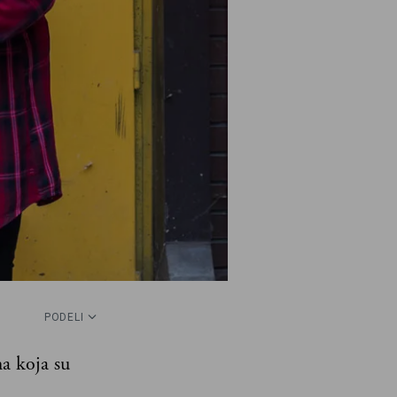
PODELI
ma koja su