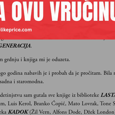
 godini sam dohvatila da čitam roman Stevana Jakov
GENERACIJA
.
m grdnju i knjiga mi je oduzeta.
go godina nabavih je i probah da je pročitam. Bila 
sadna i staromodna.
etinjstvu sam gutala sve knjige iz biblioteke
LAST
im, Luis Kerol, Branko Ćopić, Mato Lovrak, Tone Se
teka
KADOK
(Žil Vern, Alfons Dode, Džek London