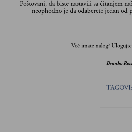
Poštovani, da biste nastavili sa čitanjem n
neophodno je da odaberete jedan od p
Već imate nalog?
Ulogujte
Branko Ros
TAGOVI