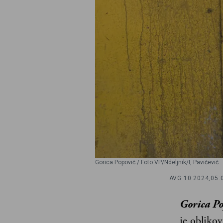
Gorica Popović / Foto VP/Ndeljnik/I, Pavićević
AVG 10 2024,
05:
Gorica Po
je oblikov