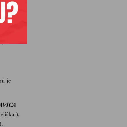
ljevića
mi je
AVICA
liškar),
).