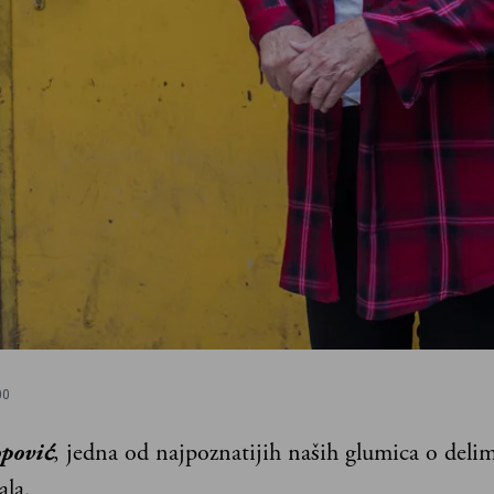
00
pović
, jedna od najpoznatijih naših glumica o deli
ala.