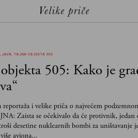
ELJAVA, TAJNA OBJEKTA 505
 objekta 505: Kako je gr
ava“
a reportaža i velike priča o najvećem podzemno
NA: Zaista se očekivalo da će protivnik, jedan 
troši desetine nuklearnih bombi za uništavanje j
 više aviona...