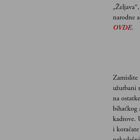
„Željava“
narodne ar
OVDE
.
Zamislite 
užurbani 
na ostatk
bihaćkog a
kadrove. 
i koračate
nekadašnji