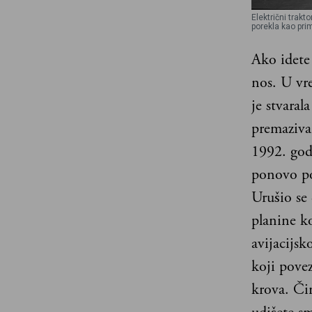
Električni trakt
porekla kao prim
Ako idete 
nos. U vr
je stvaral
premaziva
1992. god
ponovo po
Urušio se 
planine k
avijacijsk
koji pove
krova. Či