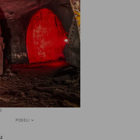
ić
PODELI
u