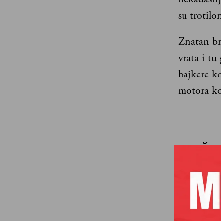
su trotilo
Znatan bro
vrata i tu
bajkere ko
motora koj
Čin
zavr
pra
vam