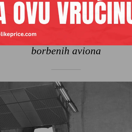
itisak planine Plješevice u kojoj
rađevinci JNA od 1957. do 196
godine probili tunele za smešta
borbenih aviona