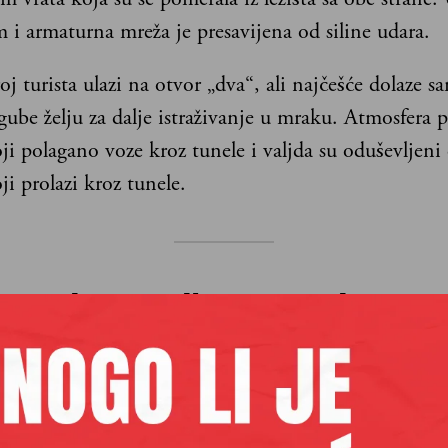
m i armaturna mreža je presavijena od siline udara.
j turista ulazi na otvor „dva“, ali najčešće dolaze 
 gube želju za dalje istraživanje u mraku. Atmosfera p
ji polagano voze kroz tunele i valjda su oduševljen
i prolazi kroz tunele.
i se da je sudbina aerodroma 
šena tema – kada udišete smešu
šine i osetite visoku vlažnost, 
 se da neće svod još puno izdr