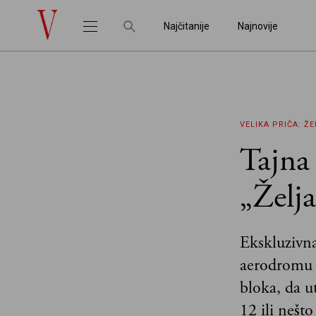
Najčitanije
Najnovije
VELIKA PRIČA: Ž
Tajna
„Želj
Ekskluzivn
aerodromu J
bloka, da u
12 ili nešto