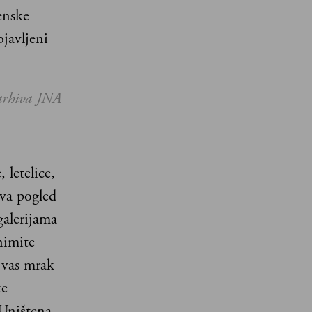
enske
javljeni
 arhiva JNA
 letelice,
uva pogled
galerijama
nimite
 vas mrak
ke
 Uništena