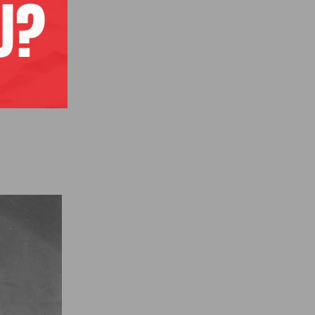
 su
7.
j