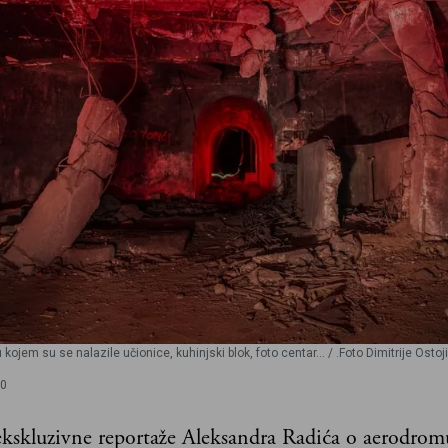
ojem su se nalazile učionice, kuhinjski blok, foto centar… / .Foto Dimitrije Ostoj
00
kskluzivne reportaže Aleksandra Radića o aerodrom