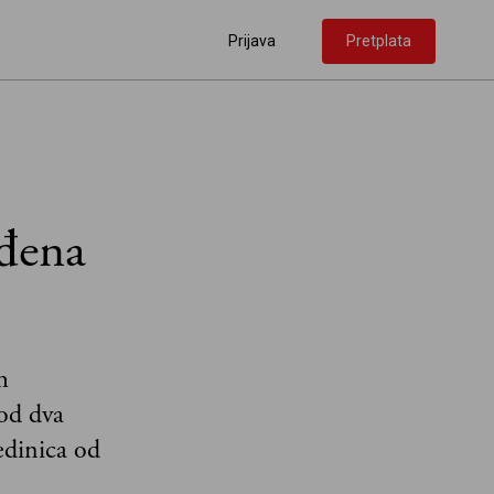
Prijava
Pretplata
ađena
m
od dva
edinica od