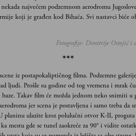
, nekada najvećem podzemnom aerodromu Jugoslov
mije koji je građen kod Bihaća. Svi nastavci biće ob
Fotografije: Dimitrije Ostojić i
***
scene iz postapokaliptičnog filma. Podzemne galerije,
rad ljudi. Prošle su godine od tog vremena i mrak č
e baze. Takav film će možda jednom neko snimiti u 
erodroma jer scena je postavljena i samo treba da s
U planinu ulazite kroz polulučni otvor K-II, proguta
 ka mestu gde se tunel zaokreće za 90° i vidite ostat
h vrata koja su se pomerala iz ležišta sa obe strane.