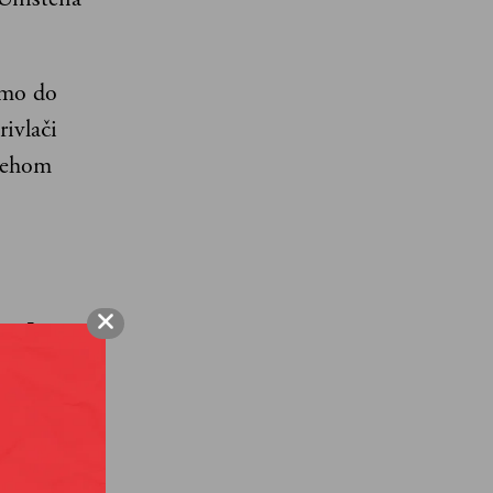
samo do
rivlači
i ehom
sada
 fine
čini
žati