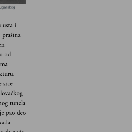
 bugarskog
 usta i
 prašina
en
u od
ima
kturu.
e srce
 lovačkog
dnog tunela
je pao deo
kada