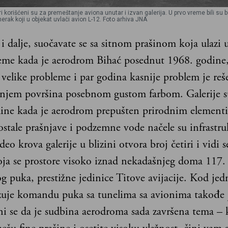
ori korišćeni su za premeštanje aviona unutar i izvan galerija. U prvo vreme bili su
erak koji u objekat uvlači avion L-12. Foto arhiva JNA
i dalje, suočavate se sa sitnom prašinom koja ulazi u
eme kada je aerodrom Bihać posednut 1968. godine,
a velike probleme i par godina kasnije problem je reš
njem površina posebnom gustom farbom. Galerije s
ine kada je aerodrom prepušten prirodnim element
stale prašnjave i podzemne vode načele su infrastru
deo krova galerije u blizini otvora broj četiri i vidi s
oja se prostore visoko iznad nekadašnjeg doma 117.
og puka, prestižne jedinice Titove avijacije. Kod je
zuje komandu puka sa tunelima sa avionima takođe 
ni se da je sudbina aerodroma sada završena tema – 