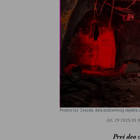
Prostor tzv. Zvezde, dela podzemnog objekta u k
JUL 29 2025,
05:
Prvi deo
e