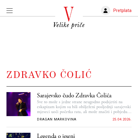
Pretplata
ZDRAVKO ČOLIĆ
Sarajevsko čudo Zdravka Čolića
Sve to može s jedne strane neugodno podsjetiti na
eskapizam kojim su bili obilježeni posljednji sarajevski
mjeseci uoči početka rata, ali može značiti i pobjedu
normalnosti i života
DRAGAN MARKOVINA
25.04.2026.
Legenda o jeseni