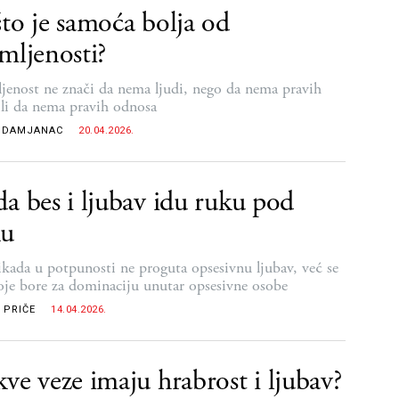
to je samoća bolja od
mljenosti?
jenost ne znači da nema ljudi, nego da nema pravih
 ili da nema pravih odnosa
 DAMJANAC
20.04.2026.
a bes i ljubav idu ruku pod
ku
ikada u potpunosti ne proguta opsesivnu ljubav, već se
oje bore za dominaciju unutar opsesivne osobe
 PRIČE
14.04.2026.
ve veze imaju hrabrost i ljubav?