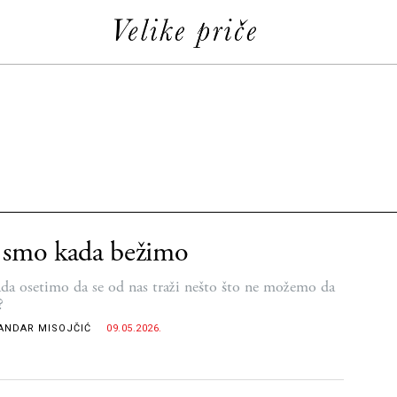
 smo kada bežimo
ada osetimo da se od nas traži nešto što ne možemo da
?
ANDAR MISOJČIĆ
09.05.2026.