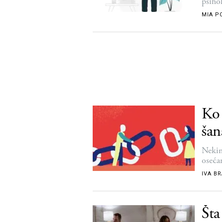
psiho
MIA P
Ko 
šan
Nekim
oseća
IVA B
Šta