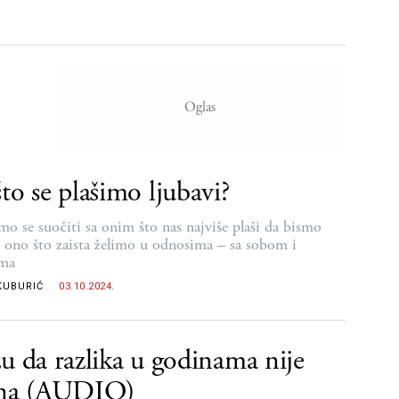
to se plašimo ljubavi?
o se suočiti sa onim što nas najviše plaši da bismo
i ono što zaista želimo u odnosima – sa sobom i
ima
KUBURIĆ
03.10.2024.
u da razlika u godinama nije
tna (AUDIO)