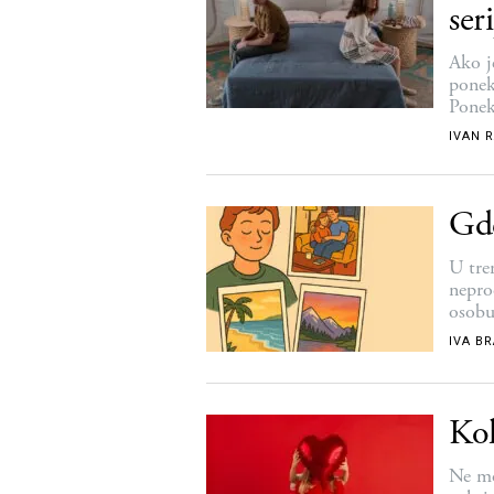
ser
Ako j
ponek
Ponek
I ako 
IVAN 
Gde
U tre
nepro
osobu
IVA B
Kol
Ne mož