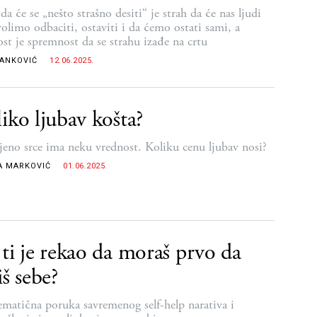
da će se „nešto strašno desiti“ je strah da će nas ljudi
volimo odbaciti, ostaviti i da ćemo ostati sami, a
ost je spremnost da se strahu izađe na crtu
RANKOVIĆ
12.06.2025.
iko ljubav košta?
jeno srce ima neku vrednost. Koliku cenu ljubav nosi?
A MARKOVIĆ
01.06.2025.
ti je rekao da moraš prvo da
iš sebe?
ematična poruka savremenog self-help narativa i