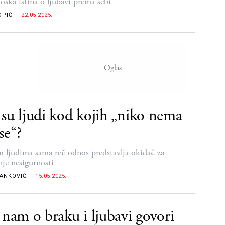
loška istina o ljubavi prema sebi
OPIĆ
22.05.2025.
su ljudi kod kojih „niko nema
se“?
 ljudima sama reč odnos predstavlja okidač za
nje nesigurnosti
RANKOVIĆ
15.05.2025.
 nam o braku i ljubavi govori