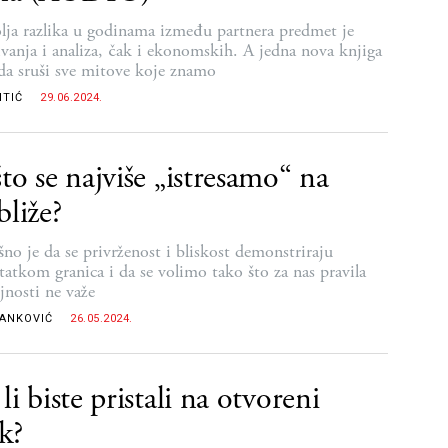
lja razlika u godinama između partnera predmet je
živanja i analiza, čak i ekonomskih. A jedna nova knjiga
 da sruši sve mitove koje znamo
ITIĆ
29.06.2024.
to se najviše „istresamo“ na
bliže?
šno je da se privrženost i bliskost demonstriraju
tatkom granica i da se volimo tako što za nas pravila
jnosti ne važe
RANKOVIĆ
26.05.2024.
li biste pristali na otvoreni
k?