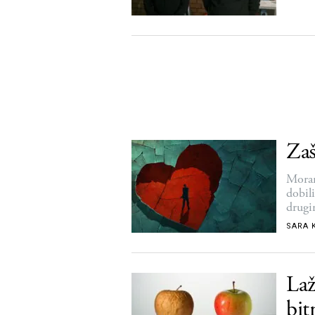
Zaš
Moram
dobil
drug
SARA 
Laž
bi