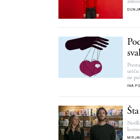
anksio
DUNJA
Pod
sva
Prest
utiču
ne po
INA P
Šta
Netfl
komed
MIRJA