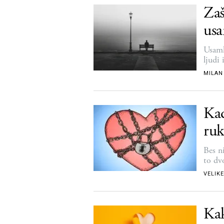
Zaš
usa
Usaml
ljudi
MILAN
Kad
ru
Bes n
to dv
VELIKE
Kak