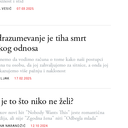
znost i stid
 VESIĆ
07.03.2025.
razumevanje je tiha smrt
kog odnosa
anemo da vodimo računa o tome kako naši postupci
 na tu osobu, da joj zahvaljujemo za sitnice, a onda joj
kazujemo više pažnju i naklonost
OLJAK
17.02.2025.
 je to što niko ne želi?
ixov novi hit "Nobody Wants This" jeste romantična
ija, ali nije "Zgodna žena" niti "Odbegla mlada"
NA NARANDŽIĆ
12.10.2024.