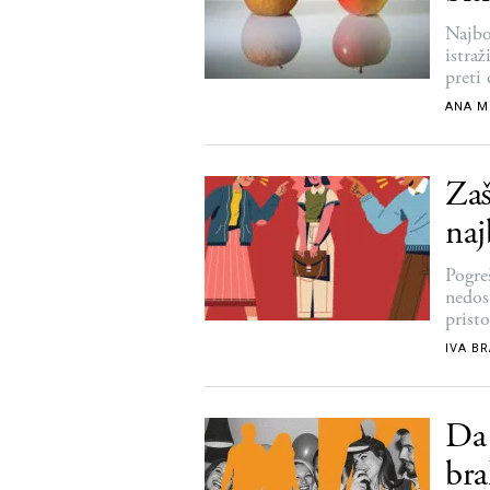
Najbo
istra
preti
ANA M
Zaš
naj
Pogre
nedos
pristo
IVA B
Da 
bra