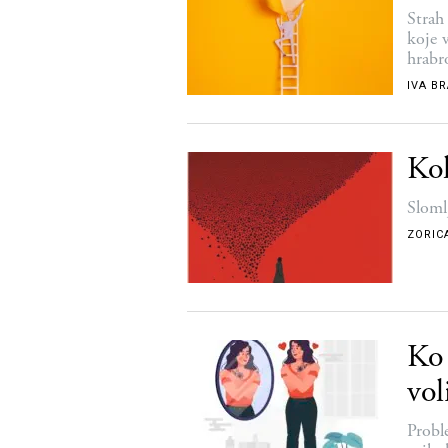
Strah 
koje 
hrabr
IVA B
Kol
Sloml
ZORIC
Ko 
vol
Probl