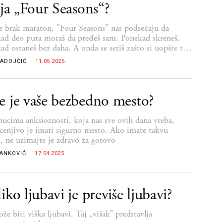
ija „Four Seasons“?
e brak maraton, "Four Seasons" nas podsećaju da
ad deo puta moraš da pređeš sam. Ponekad skreneš.
ad ostaneš bez daha. A onda se setiš zašto si uopšte tu.
si baš te sreće – danas je dan za seks
RADOJČIĆ
11.05.2025.
 je vaše bezbedno mesto?
nucima anksioznosti, koja nas sve ovih dana vreba,
cenjivo je imati sigurno mesto. Ako imate takvu
, ne uzimajte je zdravo za gotovo
RANKOVIĆ
17.04.2025.
iko ljubavi je previše ljubavi?
e biti viška ljubavi. Taj „višak” predstavlja