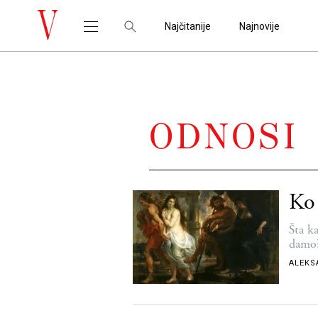
Najčitanije
Najnovije
ODNOSI
Ko
Šta k
damo
ALEKS