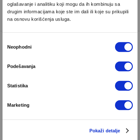
oglašavanje i analitiku koji mogu da ih kombinuju sa
TAGOVI:
drugim informacijama koje ste im dali ili koje su prikupili
DONALD TRAMP
ILON MASK
na osnovu korišćenja usluga.
Избор
Neophodni
сагласности
Podešavanja
POPULARNO
Statistika
Marketing
S Bogom na "ti"
Znam, uglavnom se govori da je Bog ljubav. Ali
za mene je Bog sloboda. Mnogi mogu da vole, a
tek retki mogu da podnesu slobodu
Pokaži detalje
ALEKSANDAR MISOJČIĆ