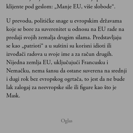
klijente pod geslom: „Manje EU, više slobode“.
U prevodu, političke snage u evropskim državama
koje se bore za suverenitet u odnosu na EU rade na
predaji svojih zemalja drugim silama. Predstavljaju
se kao „patrioti“ a u suštini su korisni idioti ili
izvođači radova u svoje ime a za račun drugih.
Nijedna zemlja EU, uključujući Francusku i
Nemačku, nema šansu da ostane suverena na srednji
i dugi rok bez evropskog ogrtača, to jest da ne bude
lak zalogaj za neevropske sile ili figure kao što je
Mask.