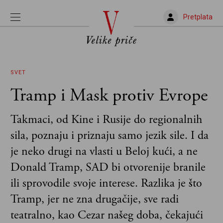
Pretplata
SVET
Tramp i Mask protiv Evrope
Takmaci, od Kine i Rusije do regionalnih
sila, poznaju i priznaju samo jezik sile. I da
je neko drugi na vlasti u Beloj kući, a ne
Donald Tramp, SAD bi otvorenije branile
ili sprovodile svoje interese. Razlika je što
Tramp, jer ne zna drugačije, sve radi
teatralno, kao Cezar našeg doba, čekajući