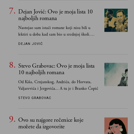
Dejan Jović: Ovo je moja lista 10
najboljih romana
Nastojao sam istaći romane koji nisu bili u
lektiri u doba kad sam bio u srednjoj školi.
Smatrao sam da su "klasici" već dovoljno
DEJAN JOVIĆ
pohvaljeni i istaknuti, pa sam se ograničio na
one romane koje sam čitao ne zato što je to bilo
obavezno, nego po vlastitom izboru
Stevo Grabovac: Ovo je moja lista
10 najboljih romana
Od Kiša, Crnjanskog, Andrića, do Horvata,
Valjarevića i Jergovića... A tu je i Branko Ćopić
STEVO GRABOVAC
Ovo su najgore rečenice koje
možete da izgovorite