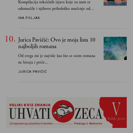
Kompilacija toksičnih izjava koje su nam se
odomaćile i njihovo psihološko značenje od
„Biće ti bolje bez mene“ do „Sve se dešava sa
INA POLJAK
razlogom“
Jurica Pavičić: Ovo je moja lista 10
najboljih romana
Od svega mi je najviše žao što se osim romana
ne biraju i priče...
JURICA PAVIČIĆ