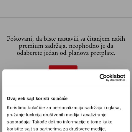
Poštovani, da biste nastavili sa čitanjem naših
premium sadržaja, neophodno je da
odaberete jedan od planova pretplate.
Pretplata
Već imate nalog?
Ulogujte se
Ovaj veb sajt koristi kolačiće
Željko Pantelić
je novinar iz Rima i urednik geopolitike
Koristimo kolačiće za personalizaciju sadržaja i oglasa,
u Velikim pričama
pružanje funkcija društvenih medija i analiziranje
saobraćaja. Takođe delimo informacije o tome kako
koristite sajt sa partnerima za društvene medije,