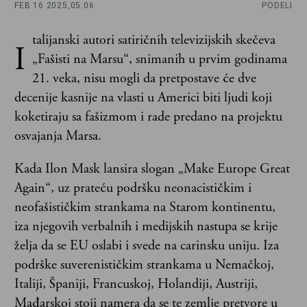
FEB 16 2025,
05:06
PODELI
talijanski autori satiričnih televizijskih skečeva
I
„Fašisti na Marsu“, snimanih u prvim godinama
21. veka, nisu mogli da pretpostave će dve
decenije kasnije na vlasti u Americi biti ljudi koji
koketiraju sa fašizmom i rade predano na projektu
osvajanja Marsa.
Kada Ilon Mask lansira slogan „Make Europe Great
Again“, uz prateću podršku neonacističkim i
neofašističkim strankama na Starom kontinentu,
iza njegovih verbalnih i medijskih nastupa se krije
želja da se EU oslabi i svede na carinsku uniju. Iza
podrške suverenističkim strankama u Nemačkoj,
Italiji, Španiji, Francuskoj, Holandiji, Austriji,
Mađarskoj stoji namera da se te zemlje pretvore u