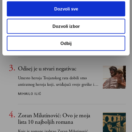
Dozvoli sve
Ivan Lalić: Ovo je moja lista 10
najboljih romana
Dozvoli izbor
Od Dragoslava Mihailovića i Meše Selimovića,
do Mihaila Lalića i Slavenke Drakulić...
Odbij
IVAN LALIĆ
Odisej je u stvari negativac
Umesto heroja Trojanskog rata dobili smo
antiratnog heroja koji, uviđajući svoje greške i
učeći na njima, shvata da postoje stvari koje su
MIHAILO ILIĆ
važnije od svih ratova, slave, novca, herojstva,
čak i pravde
Zoran Milutinović: Ovo je moja
lista 10 najboljih romana
Koje je romane izabrao Zoran Milutinović,