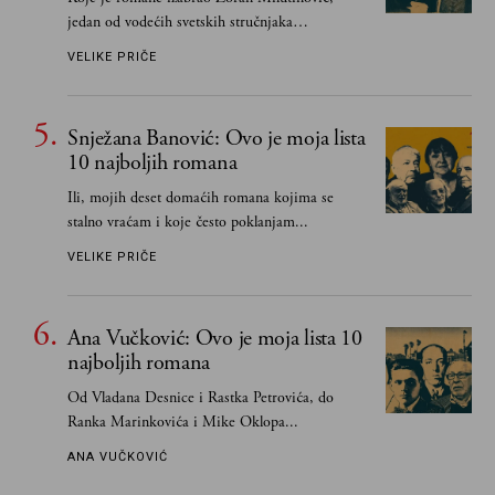
jedan od vodećih svetskih stručnjaka
južnoslovenske književnosti
VELIKE PRIČE
Snježana Banović: Ovo je moja lista
10 najboljih romana
Ili, mojih deset domaćih romana kojima se
stalno vraćam i koje često poklanjam...
VELIKE PRIČE
Ana Vučković: Ovo je moja lista 10
najboljih romana
Od Vladana Desnice i Rastka Petrovića, do
Ranka Marinkovića i Mike Oklopa...
ANA VUČKOVIĆ