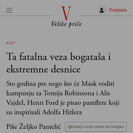
Pretplata
SVET
Ta fatalna veza bogataša i
ekstremne desnice
Sto godina pre nego što će Mask voditi
kampanju za Tomija Robinsona i Alis
Vajdel, Henri Ford je pisao pamflete koji
su inspirisali Adolfa Hitlera
Piše Željko Pantelić
Dodaj u svoje izvore na Googleu