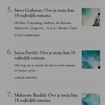
propuštenim prilikama u Srbiji, ispričale su
upravo one koje su Borislava Pekića najbolje
Stevo Grabovac: Ovo je moja lista
poznavale
10 najboljih romana
Od Kiša, Crnjanskog, Andrića, do Horvata,
Valjarevića i Jergovića... A tu je i Branko Ćopić
STEVO GRABOVAC
Jurica Pavičić: Ovo je moja lista 10
najboljih romana
Od svega mi je najviše žao što se osim romana
ne biraju i priče...
JURICA PAVIČIĆ
Muharem Bazdulj: Ovo je moja lista
10 najboljih romana