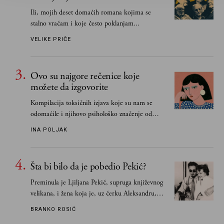
Ili, mojih deset domaćih romana kojima se
stalno vraćam i koje često poklanjam...
VELIKE PRIČE
Ovo su najgore rečenice koje
možete da izgovorite
Kompilacija toksičnih izjava koje su nam se
odomaćile i njihovo psihološko značenje od
„Biće ti bolje bez mene“ do „Sve se dešava sa
INA POLJAK
razlogom“
Šta bi bilo da je pobedio Pekić?
Preminula je Ljiljana Pekić, supruga književnog
velikana, i žena koja je, uz ćerku Aleksandru,
vodila računa o zaostavštini pisca. Ovu priču o
BRANKO ROSIĆ
njemu, njegovim političkim idejama i svim