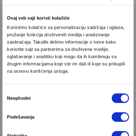
Željko Pantelić
je novinar iz Rima i urednik geopolitike
u Velikim pričama
Ovaj veb sajt koristi kolačiće
Koristimo kolačiće za personalizaciju sadržaja i oglasa,
pružanje funkcija društvenih medija i analiziranje
saobraćaja. Takođe delimo informacije o tome kako
ADOLF HITLER
koristite sajt sa partnerima za društvene medije,
ALTERNATIVA ZA NEMAČKU
oglašavanje i analitiku koji mogu da ih kombinuju sa
drugim informacijama koje ste im dali ili koje su prikupili
DESNICA
DONALD TRAMP
na osnovu korišćenja usluga.
ĐORĐA MELONI
DŽEF BEZOS
TAGOVI:
DŽEJ DI VENS
Избор
EKSTREMNA DESNICA
FAŠIZAM
Neophodni
сагласности
HENRI FORD
ILON MASK
Podešavanja
MARK ZAKERBERG
PITER TIL
Statistika