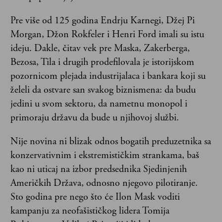
Pre više od 125 godina Endrju Karnegi, Džej Pi
Morgan, Džon Rokfeler i Henri Ford imali su istu
ideju. Dakle, čitav vek pre Maska, Zakerberga,
Bezosa, Tila i drugih prodefilovala je istorijskom
pozornicom plejada industrijalaca i bankara koji su
želeli da ostvare san svakog biznismena: da budu
jedini u svom sektoru, da nametnu monopol i
primoraju državu da bude u njihovoj službi.
Nije novina ni blizak odnos bogatih preduzetnika sa
konzervativnim i ekstremističkim strankama, baš
kao ni uticaj na izbor predsednika Sjedinjenih
Američkih Država, odnosno njegovo pilotiranje.
Sto godina pre nego što će Ilon Mask voditi
kampanju za neofašističkog lidera Tomija