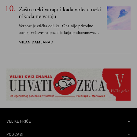
Grku poštom u Grčku
Zašto neki varaju i kada vole, a neki
nikada ne varaju
Vernost je etička odluka. Ona nije prirodno
stanje, već svesna pozicija koja podrazumeva
ograničenje sopstvenih impulsa
MILAN DAMJANAC
VELIKE PRIČE
PODCAST