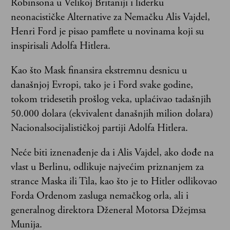
Robinsona u Velikoj Britaniji i liderku
neonacističke Alternative za Nemačku Alis Vajdel,
Henri Ford je pisao pamflete u novinama koji su
inspirisali Adolfa Hitlera.
Kao što Mask finansira ekstremnu desnicu u
današnjoj Evropi, tako je i Ford svake godine,
tokom tridesetih prošlog veka, uplaćivao tadašnjih
50.000 dolara (ekvivalent današnjih milion dolara)
Nacionalsocijalističkoj partiji Adolfa Hitlera.
Neće biti iznenađenje da i Alis Vajdel, ako dođe na
vlast u Berlinu, odlikuje najvećim priznanjem za
strance Maska ili Tila, kao što je to Hitler odlikovao
Forda Ordenom zasluga nemačkog orla, ali i
generalnog direktora Dženeral Motorsa Džejmsa
Munija.