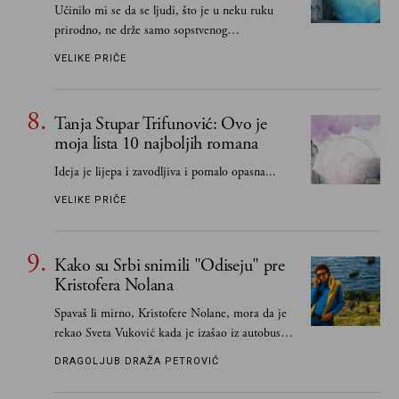
Učinilo mi se da se ljudi, što je u neku ruku
prirodno, ne drže samo sopstvenog
senzibiliteta... Pokušao sam (biće, samo
VELIKE PRIČE
pokušao) da to izbegnem
Tanja Stupar Trifunović: Ovo je
moja lista 10 najboljih romana
Ideja je lijepa i zavodljiva i pomalo opasna...
VELIKE PRIČE
Kako su Srbi snimili "Odiseju" pre
Kristofera Nolana
Spavaš li mirno, Kristofere Nolane, mora da je
rekao Sveta Vuković kada je izašao iz autobusa i
čim je stigao kući pozvao Vojkana
DRAGOLJUB DRAŽA PETROVIĆ
Borisavljevića, izrecitovao mu stihove, a ovaj se
oduševio i rekao mu da pesmu odmah pošalje