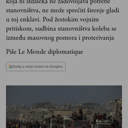
koja ni izdaleka ne zadovoljava potrebe
stanovništva, ne može sprečiti širenje gladi
u toj enklavi. Pod žestokim vojnim
pritiskom, sudbina stanovništva koleba se
između masovnog pomora i proterivanja
Piše Le Monde diplomatique
Dodaj u svoje izvore na Googleu