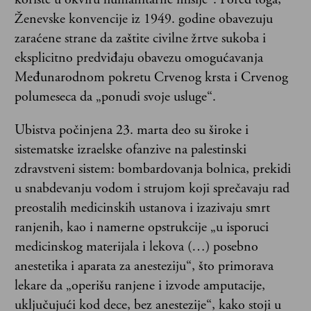
Ženevske konvencije iz 1949. godine obavezuju
zaraćene strane da zaštite civilne žrtve sukoba i
eksplicitno predviđaju obavezu omogućavanja
Međunarodnom pokretu Crvenog krsta i Crvenog
polumeseca da „ponudi svoje usluge“.
Ubistva počinjena 23. marta deo su široke i
sistematske izraelske ofanzive na palestinski
zdravstveni sistem: bombardovanja bolnica, prekidi
u snabdevanju vodom i strujom koji sprečavaju rad
preostalih medicinskih ustanova i izazivaju smrt
ranjenih, kao i namerne opstrukcije „u isporuci
medicinskog materijala i lekova (…) posebno
anestetika i aparata za anesteziju“, što primorava
lekare da „operišu ranjene i izvode amputacije,
uključujući kod dece, bez anestezije“, kako stoji u