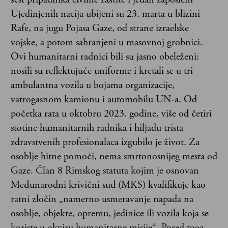
Ujedinjenih nacija ubijeni su 23. marta u blizini
Rafe, na jugu Pojasa Gaze, od strane izraelske
vojske, a potom sahranjeni u masovnoj grobnici.
Ovi humanitarni radnici bili su jasno obeleženi:
nosili su reflektujuće uniforme i kretali se u tri
ambulantna vozila u bojama organizacije,
vatrogasnom kamionu i automobilu UN-a. Od
početka rata u oktobru 2023. godine, više od četiri
stotine humanitarnih radnika i hiljadu trista
zdravstvenih profesionalaca izgubilo je život. Za
osoblje hitne pomoći, nema smrtonosnijeg mesta od
Gaze. Član 8 Rimskog statuta kojim je osnovan
Međunarodni krivični sud (MKS) kvalifikuje kao
ratni zločin „namerno usmeravanje napada na
osoblje, objekte, opremu, jedinice ili vozila koja se
koriste u okviru humanitarne misije“. Pored toga,