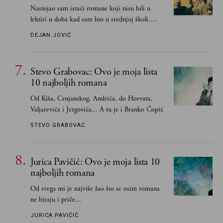
Nastojao sam istaći romane koji nisu bili u
lektiri u doba kad sam bio u srednjoj školi.
Smatrao sam da su "klasici" već dovoljno
DEJAN JOVIĆ
pohvaljeni i istaknuti, pa sam se ograničio na
one romane koje sam čitao ne zato što je to bilo
obavezno, nego po vlastitom izboru
Stevo Grabovac: Ovo je moja lista
10 najboljih romana
Od Kiša, Crnjanskog, Andrića, do Horvata,
Valjarevića i Jergovića... A tu je i Branko Ćopić
STEVO GRABOVAC
Jurica Pavičić: Ovo je moja lista 10
najboljih romana
Od svega mi je najviše žao što se osim romana
ne biraju i priče...
JURICA PAVIČIĆ