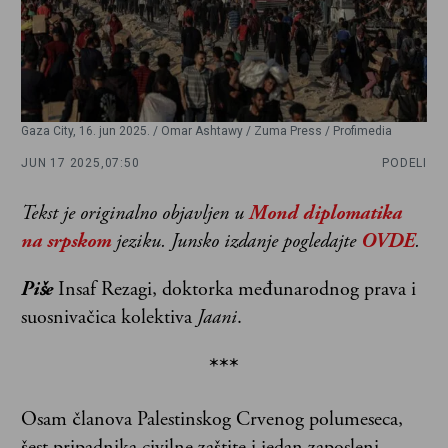
Gaza City, 16. jun 2025. / Omar Ashtawy / Zuma Press / Profimedia
JUN 17 2025,
07:50
PODELI
Tekst je originalno objavljen u
Mond diplomatika
na srpskom
jeziku. Junsko izdanje pogledajte
OVDE
.
Piše
Insaf Rezagi, doktorka međunarodnog prava i
suosnivačica kolektiva
Jaani
.
***
Osam članova Palestinskog Crvenog polumeseca,
šest pripadnika civilne zaštite i jedan zaposleni