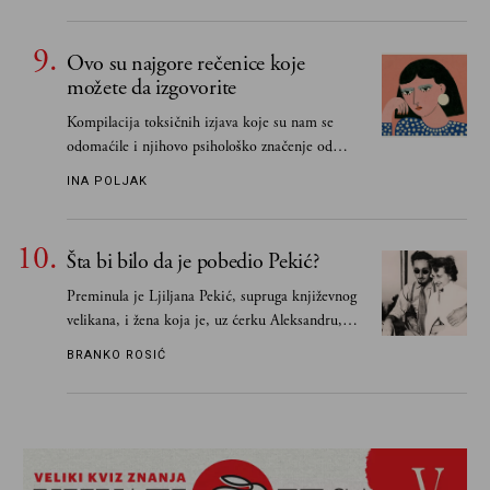
Ovo su najgore rečenice koje
možete da izgovorite
Kompilacija toksičnih izjava koje su nam se
odomaćile i njihovo psihološko značenje od
„Biće ti bolje bez mene“ do „Sve se dešava sa
INA POLJAK
razlogom“
Šta bi bilo da je pobedio Pekić?
Preminula je Ljiljana Pekić, supruga književnog
velikana, i žena koja je, uz ćerku Aleksandru,
vodila računa o zaostavštini pisca. Ovu priču o
BRANKO ROSIĆ
njemu, njegovim političkim idejama i svim
propuštenim prilikama u Srbiji, ispričale su
upravo one koje su Borislava Pekića najbolje
poznavale