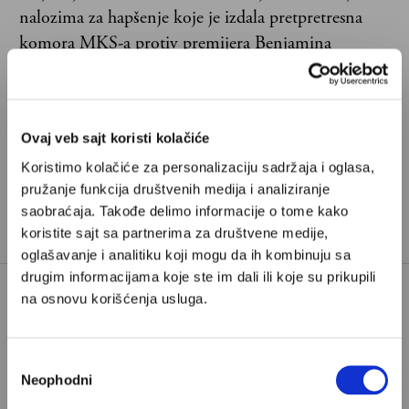
nalozima za hapšenje koje je izdala pretpretresna
komora MKS-a protiv premijera Benjamina
Netanjahua i tadašnjeg ministra odbrane Joava
Galanta.
Ovaj veb sajt koristi kolačiće
Koristimo kolačiće za personalizaciju sadržaja i oglasa,
pružanje funkcija društvenih medija i analiziranje
saobraćaja. Takođe delimo informacije o tome kako
koristite sajt sa partnerima za društvene medije,
oglašavanje i analitiku koji mogu da ih kombinuju sa
drugim informacijama koje ste im dali ili koje su prikupili
na osnovu korišćenja usluga.
Poštovani, da biste nastavili sa čitanjem naših
premium sadržaja, neophodno je da
Избор
odaberete jedan od planova pretplate.
Neophodni
сагласности