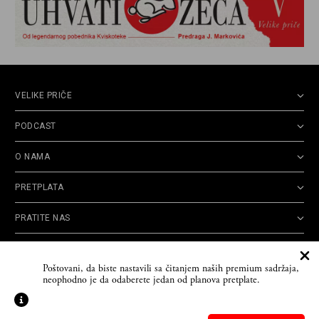
VELIKE PRIČE
PODCAST
O NAMA
PRETPLATA
PRATITE NAS
Politika
Opšti uslovi
Politika
Cookie
Poštovani, da biste nastavili sa čitanjem naših premium sadržaja,
privatnosti
korišćenja
reklamacija
Policy
neophodno je da odaberete jedan od planova pretplate.
© 2026
Velike priče
- TCT News and Entertainment - Sva prava zadržana. Developed
by
Cubes