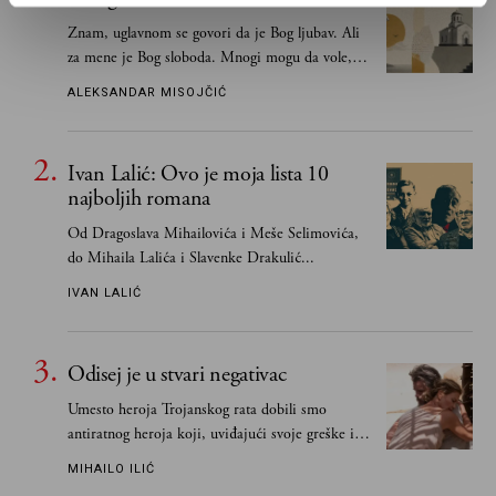
Znam, uglavnom se govori da je Bog ljubav. Ali
za mene je Bog sloboda. Mnogi mogu da vole, a
tek retki mogu da podnesu slobodu
ALEKSANDAR MISOJČIĆ
Ivan Lalić: Ovo je moja lista 10
najboljih romana
Od Dragoslava Mihailovića i Meše Selimovića,
do Mihaila Lalića i Slavenke Drakulić...
IVAN LALIĆ
Odisej je u stvari negativac
Umesto heroja Trojanskog rata dobili smo
antiratnog heroja koji, uviđajući svoje greške i
učeći na njima, shvata da postoje stvari koje su
MIHAILO ILIĆ
važnije od svih ratova, slave, novca, herojstva,