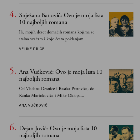
čak i pravde
Snježana Banović: Ovo je moja lista
10 najboljih romana
Ili, mojih deset domaćih romana kojima se
stalno vraćam i koje često poklanjam...
VELIKE PRIČE
Ana Vučković: Ovo je moja lista 10
najboljih romana
Od Vladana Desnice i Rastka Petrovića, do
Ranka Marinkovića i Mike Oklopa...
ANA VUČKOVIĆ
Dejan Jović: Ovo je moja lista 10
najboljih romana