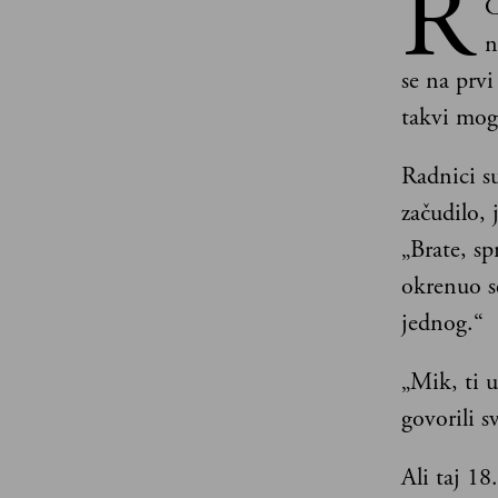
R
C
n
se na prv
takvi mog
Radnici su
začudilo, 
„Brate, s
okrenuo s
jednog.“
„Mik, ti u
govorili s
Ali taj 18