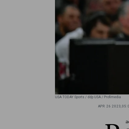
USA TODAY Sports / ddp USA / Profimedia
APR 26 2023,
05:
a