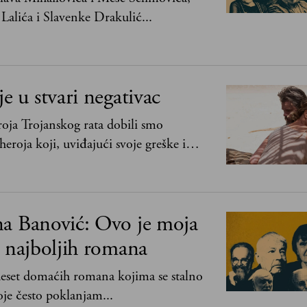
Lalića i Slavenke Drakulić...
je u stvari negativac
oja Trojanskog rata dobili smo
heroja koji, uviđajući svoje greške i
ima, shvata da postoje stvari koje su
svih ratova, slave, novca, herojstva, čak
na Banović: Ovo je moja
0 najboljih romana
 deset domaćih romana kojima se stalno
je često poklanjam...