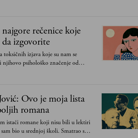
najgore rečenice koje
da izgovorite
 toksičnih izjava koje su nam se
i njihovo psihološko značenje od
lje bez mene“ do „Sve se dešava sa
ović: Ovo je moja lista
boljih romana
m istaći romane koji nisu bili u lektiri
 sam bio u srednjoj školi. Smatrao sam