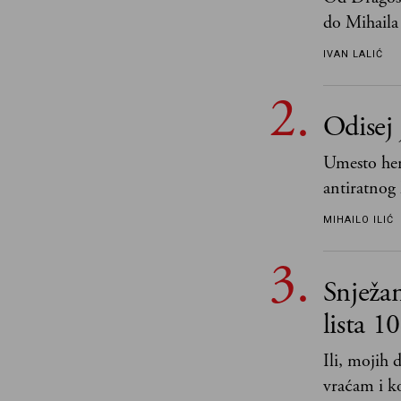
do Mihaila 
IVAN LALIĆ
Odisej 
Umesto her
antiratnog 
učeći na nj
MIHAILO ILIĆ
važnije od 
i pravde
Snježa
lista 1
Ili, mojih
vraćam i ko