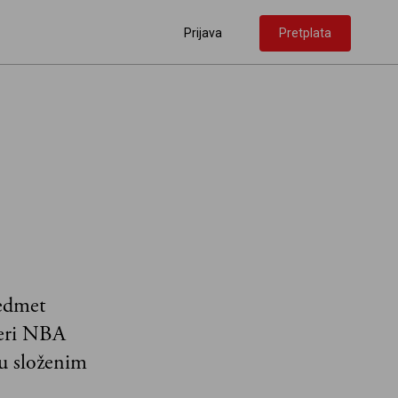
Prijava
Pretplata
redmet
meri NBA
ju složenim