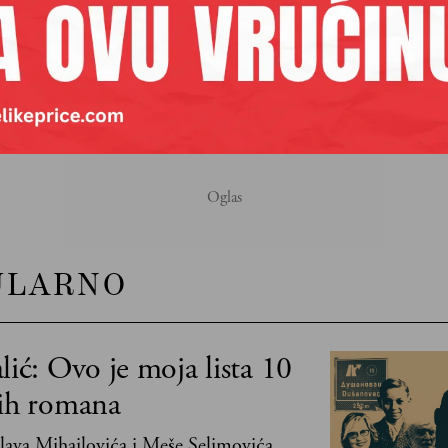
:
NBA
ULARNO
lić: Ovo je moja lista 10
jih romana
ava Mihailovića i Meše Selimovića,