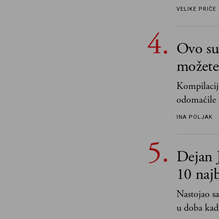
VELIKE PRIČE
Ovo su 
možete 
Kompilacija
odomaćile 
„Biće ti bo
INA POLJAK
razlogom“
Dejan J
10 naj
Nastojao sa
u doba kad