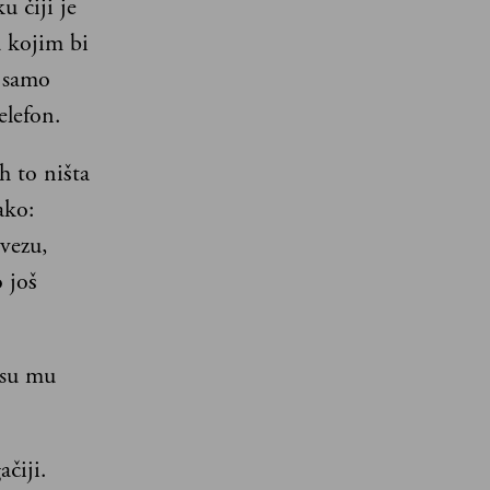
 čiji je
 kojim bi
u samo
elefon.
h to ništa
ako:
vezu,
 još
 su mu
ačiji.