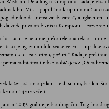
ar Wash and Detailing u Komptonu, kada je vlasniku
adimak bio Mik – poprilično krupnom muškarcu sa
i pogled reklo da „nema zajebavanja“, a uglavnom s
li da vode privatan biznis u Komptonu – zazvonio t
 čuli kako je nekome preko telefona rekao – i nije i
jer tako je uglavnom bilo svake večeri – otprilike ov
premamo se da zatvorimo, požuri.“ Kada je prekinuo 
e prema radnicima i rekao uobičajeno: „Odradićemo
vek kažeš još samo jedan“, rekli su mu, baš kao što
vake uobičajene večeri.
. januar 2009. godine je bio drugačiji. Tragično drug