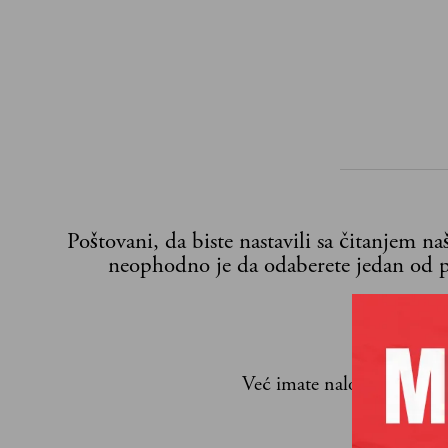
Poštovani, da biste nastavili sa čitanjem n
neophodno je da odaberete jedan od p
Već imate nalog?
Ulogujte
Veljko Mila