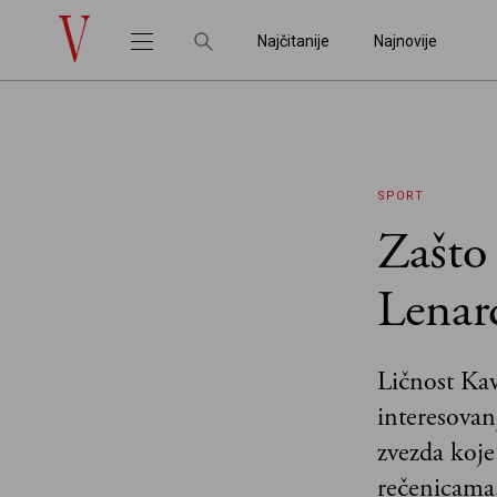
Najčitanije
Najnovije
SPORT
Zašto
Lenar
Ličnost Kav
interesovan
zvezda koje
rečenicama,