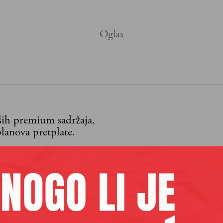
aših premium sadržaja,
lanova pretplate.
Pretplata
 se
dinović
je izvršni urednik Velikih priča