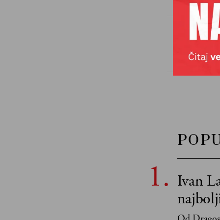
TAGOVI
POP
Ivan La
najbol
Od Dragosl