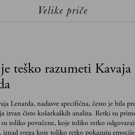
 je teško razumeti Kavaja
da
aja Lenarda, nadasve specifična, često je bila p
ja izvan čisto košarkaških analiza. Retki su pri
 su toliko povučene, koje toliko retko odgovara
 iznad svega koje toliko retko pokazuju emocije