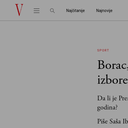
Najčitanije
Najnovije
SPORT
Borac,
izbore
Da li je Pre
godina?
Piše Saša Ib