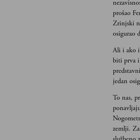
nezavisno
prošao Fer
Zrinjski n
osigurao d
Ali i ako 
biti prva 
predstavni
jedan osig
To nas, p
ponavljaju
Nogometno
zemlji. Z
službeno 