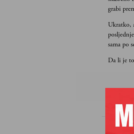
grabi pre
Ukratko, a
posljednje
sama po se
Da li je t