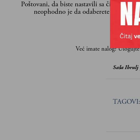
Poštovani, da biste nastavili sa čitanjem n
neophodno je da odaberete jedan od p
Već imate nalog?
Ulogujte
Saša Ibrulj
TAGOVI