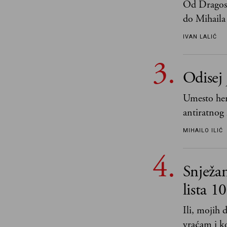
Od Dragosl
do Mihaila 
IVAN LALIĆ
Odisej 
Umesto her
antiratnog 
učeći na nj
MIHAILO ILIĆ
važnije od 
i pravde
Snježa
lista 1
Ili, mojih
vraćam i ko