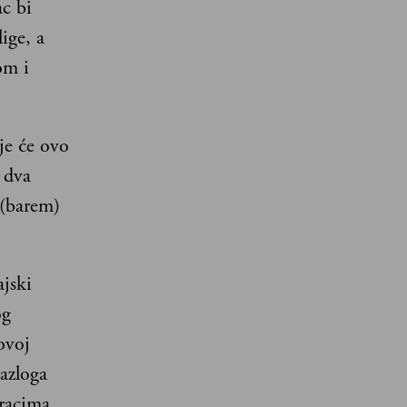
c bi
ige, a
om i
lje će ovo
 dva
 (barem)
jski
og
ovoj
azloga
oracima