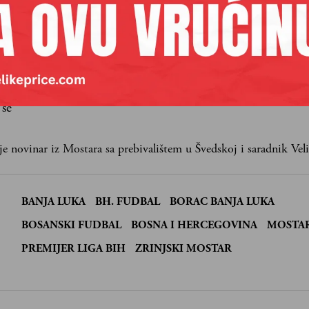
aših premium sadržaja,
lanova pretplate.
Pretplata
 se
je novinar iz Mostara sa prebivalištem u Švedskoj i saradnik Veli
BANJA LUKA
BH. FUDBAL
BORAC BANJA LUKA
:
BOSANSKI FUDBAL
BOSNA I HERCEGOVINA
MOSTA
PREMIJER LIGA BIH
ZRINJSKI MOSTAR