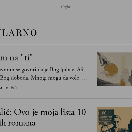
ULARNO
m na "ti"
vnom se govori da je Bog ljubav. Ali
 Bog sloboda. Mnogi mogu da vole, a
mogu da podnesu slobodu
MISOJČIĆ
lić: Ovo je moja lista 10
jih romana