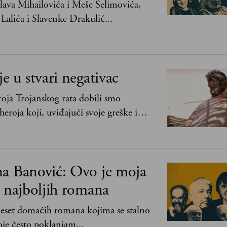
ava Mihailovića i Meše Selimovića,
Lalića i Slavenke Drakulić...
je u stvari negativac
oja Trojanskog rata dobili smo
heroja koji, uviđajući svoje greške i
ima, shvata da postoje stvari koje su
svih ratova, slave, novca, herojstva, čak
na Banović: Ovo je moja
0 najboljih romana
 deset domaćih romana kojima se stalno
je često poklanjam...