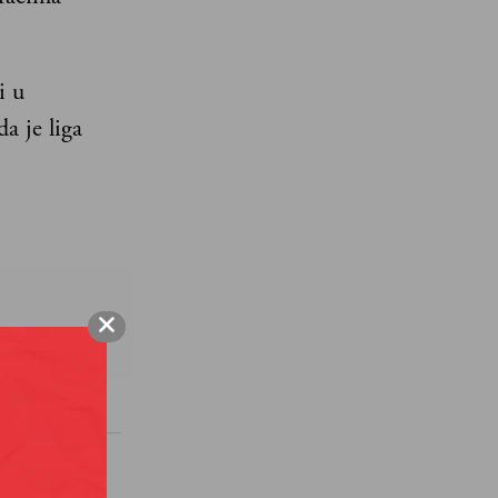
i u
da je liga