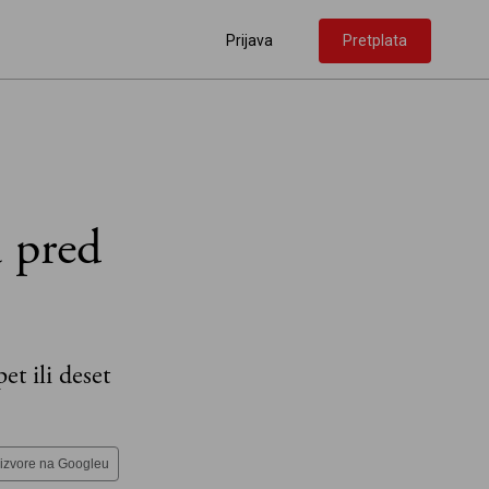
Prijava
Pretplata
a pred
et ili deset
 izvore na Googleu