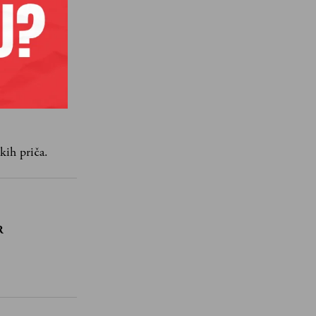
kih priča.
R