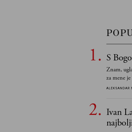
POP
S Bogo
Znam, ugla
za mene je
tek retki 
ALEKSANDAR 
Ivan La
najbol