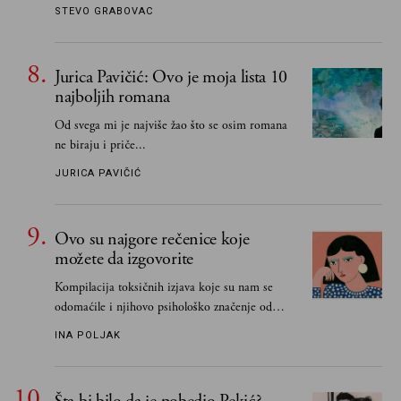
STEVO GRABOVAC
Jurica Pavičić: Ovo je moja lista 10
najboljih romana
Od svega mi je najviše žao što se osim romana
ne biraju i priče...
JURICA PAVIČIĆ
Ovo su najgore rečenice koje
možete da izgovorite
Kompilacija toksičnih izjava koje su nam se
odomaćile i njihovo psihološko značenje od
„Biće ti bolje bez mene“ do „Sve se dešava sa
INA POLJAK
razlogom“