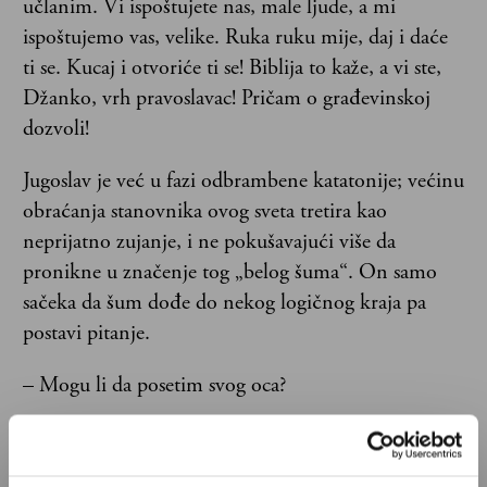
učlanim. Vi ispoštujete nas, male ljude, a mi
ispoštujemo vas, velike. Ruka ruku mije, daj i daće
ti se. Kucaj i otvoriće ti se! Biblija to kaže, a vi ste,
Džanko, vrh pravoslavac! Pričam o građevinskoj
dozvoli!
Jugoslav je već u fazi odbrambene katatonije; većinu
obraćanja stanovnika ovog sveta tretira kao
neprijatno zujanje, i ne pokušavajući više da
pronikne u značenje tog „belog šuma“. On samo
sačeka da šum dođe do nekog logičnog kraja pa
postavi pitanje.
– Mogu li da posetim svog oca?