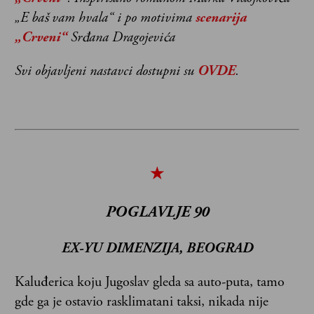
„E baš vam hvala“ i po motivima
scenarija
„Crveni“
Srđana Dragojevića
Svi objavljeni nastavci dostupni su
OVDE
.
★
POGLAVLJE
90
EX-YU DIMENZIJA, BEOGRAD
Kaluđerica koju Jugoslav gleda sa auto-puta, tamo
gde ga je ostavio rasklimatani taksi, nikada nije