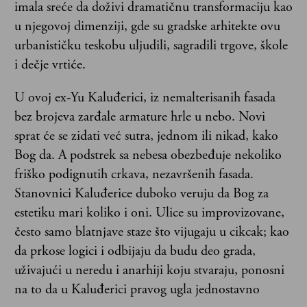
imala sreće da doživi dramatičnu transformaciju kao
u njegovoj dimenziji, gde su gradske arhitekte ovu
urbanističku teskobu uljudili, sagradili trgove, škole
i dečje vrtiće.
U ovoj ex-Yu Kaluđerici, iz nemalterisanih fasada
bez brojeva zarđale armature hrle u nebo. Novi
sprat će se zidati već sutra, jednom ili nikad, kako
Bog da. A podstrek sa nebesa obezbeđuje nekoliko
friško podignutih crkava, nezavršenih fasada.
Stanovnici Kaluđerice duboko veruju da Bog za
estetiku mari koliko i oni. Ulice su improvizovane,
često samo blatnjave staze što vijugaju u cikcak; kao
da prkose logici i odbijaju da budu deo grada,
uživajući u neredu i anarhiji koju stvaraju, ponosni
na to da u Kaluđerici pravog ugla jednostavno