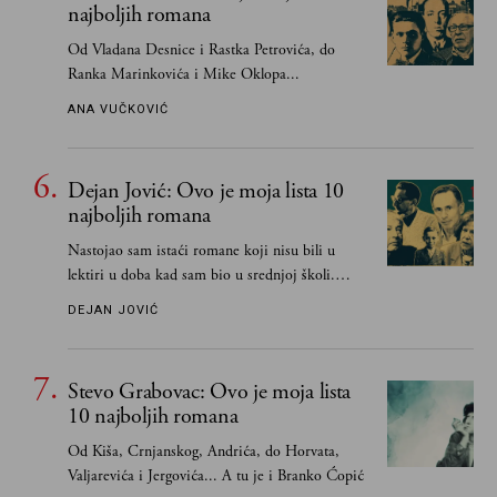
najboljih romana
Od Vladana Desnice i Rastka Petrovića, do
Ranka Marinkovića i Mike Oklopa...
ANA VUČKOVIĆ
Dejan Jović: Ovo je moja lista 10
najboljih romana
Nastojao sam istaći romane koji nisu bili u
lektiri u doba kad sam bio u srednjoj školi.
Smatrao sam da su "klasici" već dovoljno
DEJAN JOVIĆ
pohvaljeni i istaknuti, pa sam se ograničio na
one romane koje sam čitao ne zato što je to bilo
obavezno, nego po vlastitom izboru
Stevo Grabovac: Ovo je moja lista
10 najboljih romana
Od Kiša, Crnjanskog, Andrića, do Horvata,
Valjarevića i Jergovića... A tu je i Branko Ćopić