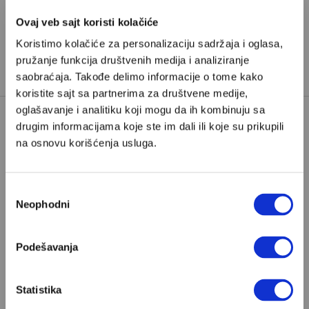
Ovaj veb sajt koristi kolačiće
Koristimo kolačiće za personalizaciju sadržaja i oglasa,
pružanje funkcija društvenih medija i analiziranje
saobraćaja. Takođe delimo informacije o tome kako
koristite sajt sa partnerima za društvene medije,
oglašavanje i analitiku koji mogu da ih kombinuju sa
drugim informacijama koje ste im dali ili koje su prikupili
Poštovani, da biste nastavili sa čitanjem naših
na osnovu korišćenja usluga.
premium sadržaja, neophodno je da
odaberete jedan od planova pretplate.
Избор
Neophodni
сагласности
Pretplata
Podešavanja
Već imate nalog?
Ulogujte se
Statistika
Srđan Dragojević
je filmski režiser, po struci klinički