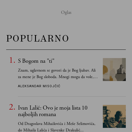
POPULARNO
S Bogom na "ti"
Znam, uglavnom se govori da je Bog ljubav. Ali
za mene je Bog sloboda. Mnogi mogu da vole, a
tek retki mogu da podnesu slobodu
ALEKSANDAR MISOJČIĆ
Ivan Lalić: Ovo je moja lista 10
najboljih romana
Od Dragoslava Mihailovića i Meše Selimovića,
do Mihaila Lalića i Slavenke Drakulić...