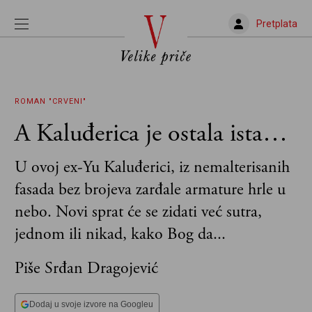
Pretplata
ROMAN "CRVENI"
A Kaluđerica je ostala ista…
U ovoj ex-Yu Kaluđerici, iz nemalterisanih
fasada bez brojeva zarđale armature hrle u
nebo. Novi sprat će se zidati već sutra,
jednom ili nikad, kako Bog da...
Piše Srđan Dragojević
Dodaj u svoje izvore na Googleu