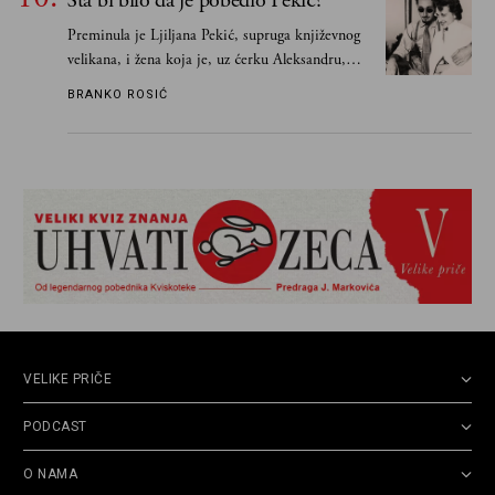
Šta bi bilo da je pobedio Pekić?
Preminula je Ljiljana Pekić, supruga književnog
velikana, i žena koja je, uz ćerku Aleksandru,
vodila računa o zaostavštini pisca. Ovu priču o
BRANKO ROSIĆ
njemu, njegovim političkim idejama i svim
propuštenim prilikama u Srbiji, ispričale su
upravo one koje su Borislava Pekića najbolje
poznavale
VELIKE PRIČE
PODCAST
O NAMA