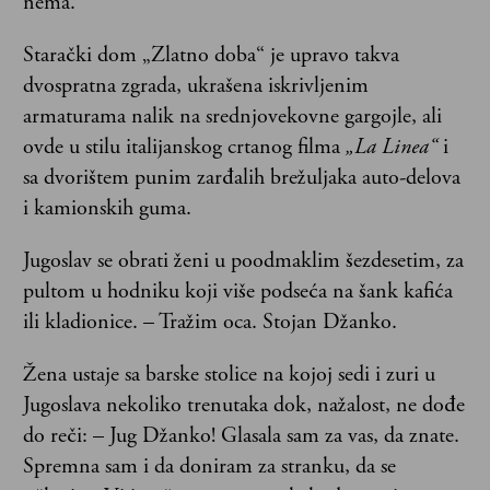
nema.
Starački dom „Zlatno doba“ je upravo takva
dvospratna zgrada, ukrašena iskrivljenim
armaturama nalik na srednjovekovne gargojle, ali
ovde u stilu italijanskog crtanog filma
„La Linea“
i
sa dvorištem punim zarđalih brežuljaka auto-delova
i kamionskih guma.
Jugoslav se obrati ženi u poodmaklim šezdesetim, za
pultom u hodniku koji više podseća na šank kafića
ili kladionice. – Tražim oca. Stojan Džanko.
Žena ustaje sa barske stolice na kojoj sedi i zuri u
Jugoslava nekoliko trenutaka dok, nažalost, ne dođe
do reči: – Jug Džanko! Glasala sam za vas, da znate.
Spremna sam i da doniram za stranku, da se