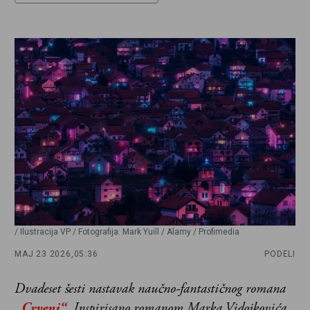
/ Ilustracija VP / Fotografija: Mark Yuill / Alamy / Profimedia
MAJ 23 2026,
05:36
PODELI
Dvadeset šesti nastavak naučno-fantastičnog romana
„Crveni“
. Inspirisano romanom Marka Vidojkovića