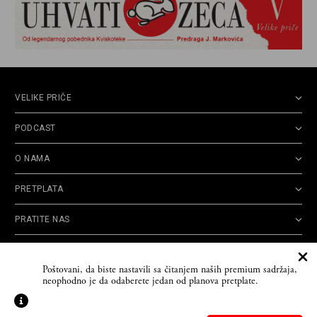
VELIKE PRIČE
PODCAST
O NAMA
PRETPLATA
PRATITE NAS
Politika
Opšti uslovi
Politika
Cookie
Poštovani, da biste nastavili sa čitanjem naših premium sadržaja,
privatnosti
korišćenja
reklamacija
Policy
neophodno je da odaberete jedan od planova pretplate.
© 2026
Velike priče
- TCT News and Entertainment - Sva prava zadržana. Developed
by
Cubes