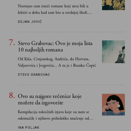
Nastojao sam istaći romane koji nisu bili u
lektiri u doba kad sam bio u srednjoj školi.
Smatrao sam da su "klasici" već dovoljno
DEJAN JOVIĆ
pohvaljeni i istaknuti, pa sam se ograničio na
one romane koje sam čitao ne zato što je to bilo
obavezno, nego po vlastitom izboru
Stevo Grabovac: Ovo je moja lista
10 najboljih romana
Od Kiša, Crnjanskog, Andrića, do Horvata,
Valjarevića i Jergovića... A tu je i Branko Ćopić
STEVO GRABOVAC
Ovo su najgore rečenice koje
možete da izgovorite
Kompilacija toksičnih izjava koje su nam se
odomaćile i njihovo psihološko značenje od
„Biće ti bolje bez mene“ do „Sve se dešava sa
INA POLJAK