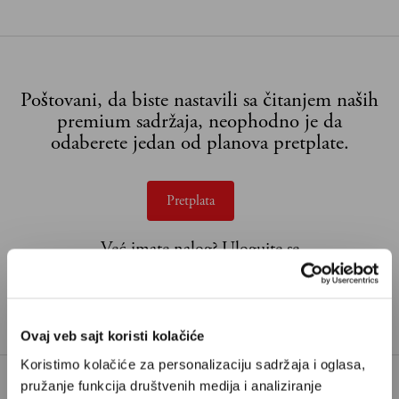
Poštovani, da biste nastavili sa čitanjem naših
premium sadržaja, neophodno je da
odaberete jedan od planova pretplate.
Pretplata
Već imate nalog?
Ulogujte se
Vladimir Borovnica je specijalista medicinske psihologije
i porodični psihoterapeut.
Ovaj veb sajt koristi kolačiće
Koristimo kolačiće za personalizaciju sadržaja i oglasa,
pružanje funkcija društvenih medija i analiziranje