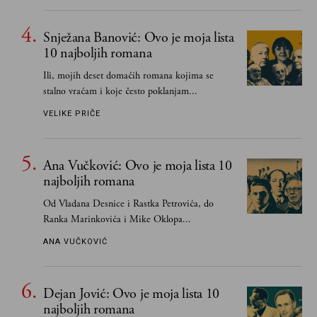
čak i pravde
Snježana Banović: Ovo je moja lista
10 najboljih romana
Ili, mojih deset domaćih romana kojima se
stalno vraćam i koje često poklanjam...
VELIKE PRIČE
Ana Vučković: Ovo je moja lista 10
najboljih romana
Od Vladana Desnice i Rastka Petrovića, do
Ranka Marinkovića i Mike Oklopa...
ANA VUČKOVIĆ
Dejan Jović: Ovo je moja lista 10
najboljih romana