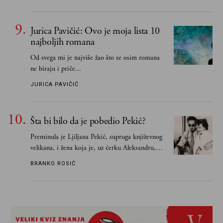
razlogom“
Jurica Pavičić: Ovo je moja lista 10
najboljih romana
Od svega mi je najviše žao što se osim romana
ne biraju i priče...
JURICA PAVIČIĆ
Šta bi bilo da je pobedio Pekić?
Preminula je Ljiljana Pekić, supruga književnog
velikana, i žena koja je, uz ćerku Aleksandru,
vodila računa o zaostavštini pisca. Ovu priču o
BRANKO ROSIĆ
njemu, njegovim političkim idejama i svim
propuštenim prilikama u Srbiji, ispričale su
upravo one koje su Borislava Pekića najbolje
poznavale