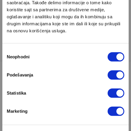
saobraćaja. Takođe delimo informacije o tome kako
AFEKTIVNA VEZANOST
koristite sajt sa partnerima za društvene medije,
BRIGA O DETETU
DECA
oglašavanje i analitiku koji mogu da ih kombinuju sa
drugim informacijama koje ste im dali ili koje su prikupili
TAGOVI:
DECA I MENTALNO ZDRAVLJE
na osnovu korišćenja usluga.
PLAČ BEBE
RODITELJSTVO
UTEŠITI DETE
Избор
Neophodni
сагласности
Podešavanja
Statistika
POPULARNO
Marketing