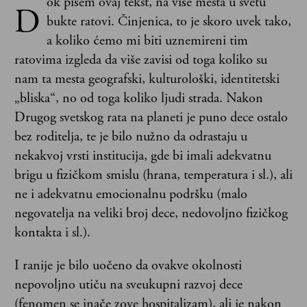
ok pišem ovaj tekst, na više mesta u svetu
D
bukte ratovi. Činjenica, to je skoro uvek tako,
a koliko ćemo mi biti uznemireni tim
ratovima izgleda da više zavisi od toga koliko su
nam ta mesta geografski, kulturološki, identitetski
„bliska“, no od toga koliko ljudi strada. Nakon
Drugog svetskog rata na planeti je puno dece ostalo
bez roditelja, te je bilo nužno da odrastaju u
nekakvoj vrsti institucija, gde bi imali adekvatnu
brigu u fizičkom smislu (hrana, temperatura i sl.), ali
ne i adekvatnu emocionalnu podršku (malo
negovatelja na veliki broj dece, nedovoljno fizičkog
kontakta i sl.).
I ranije je bilo uočeno da ovakve okolnosti
nepovoljno utiču na sveukupni razvoj dece
(fenomen se inače zove hospitalizam), ali je nakon