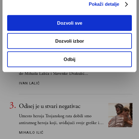
S Bogom na "ti"
Pokaži detalje
Znam, uglavnom se govori da je Bog ljubav. Ali
za mene je Bog sloboda. Mnogi mogu da vole, a
Dozvoli sve
tek retki mogu da podnesu slobodu
ALEKSANDAR MISOJČIĆ
Dozvoli izbor
Ivan Lalić: Ovo je moja lista 10
najboljih romana
Odbij
Od Dragoslava Mihailovića i Meše Selimovića,
do Mihaila Lalića i Slavenke Drakulić...
IVAN LALIĆ
Odisej je u stvari negativac
Umesto heroja Trojanskog rata dobili smo
antiratnog heroja koji, uviđajući svoje greške i
učeći na njima, shvata da postoje stvari koje su
MIHAILO ILIĆ
važnije od svih ratova, slave, novca, herojstva,