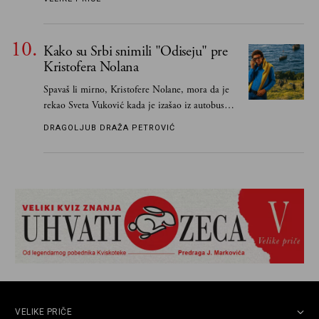
Kako su Srbi snimili "Odiseju" pre
Kristofera Nolana
Spavaš li mirno, Kristofere Nolane, mora da je
rekao Sveta Vuković kada je izašao iz autobusa i
čim je stigao kući pozvao Vojkana
DRAGOLJUB DRAŽA PETROVIĆ
Borisavljevića, izrecitovao mu stihove, a ovaj se
oduševio i rekao mu da pesmu odmah pošalje
Grku poštom u Grčku
VELIKE PRIČE