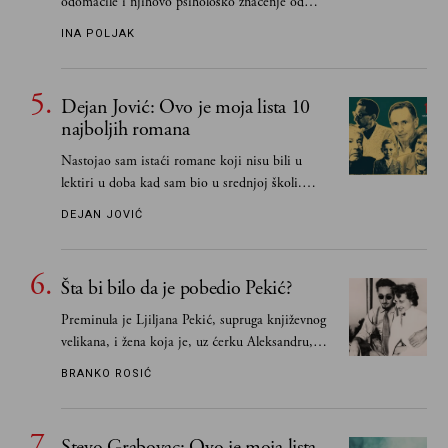
odomaćile i njihovo psihološko značenje od
„Biće ti bolje bez mene“ do „Sve se dešava sa
INA POLJAK
razlogom“
Dejan Jović: Ovo je moja lista 10
najboljih romana
Nastojao sam istaći romane koji nisu bili u
lektiri u doba kad sam bio u srednjoj školi.
Smatrao sam da su "klasici" već dovoljno
DEJAN JOVIĆ
pohvaljeni i istaknuti, pa sam se ograničio na
one romane koje sam čitao ne zato što je to bilo
obavezno, nego po vlastitom izboru
Šta bi bilo da je pobedio Pekić?
Preminula je Ljiljana Pekić, supruga književnog
velikana, i žena koja je, uz ćerku Aleksandru,
vodila računa o zaostavštini pisca. Ovu priču o
BRANKO ROSIĆ
njemu, njegovim političkim idejama i svim
propuštenim prilikama u Srbiji, ispričale su
upravo one koje su Borislava Pekića najbolje
Stevo Grabovac: Ovo je moja lista