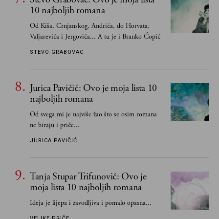
poznavale
10 najboljih romana
Od Kiša, Crnjanskog, Andrića, do Horvata,
Valjarevića i Jergovića... A tu je i Branko Ćopić
STEVO GRABOVAC
Jurica Pavičić: Ovo je moja lista 10
najboljih romana
Od svega mi je najviše žao što se osim romana
ne biraju i priče...
JURICA PAVIČIĆ
Tanja Stupar Trifunović: Ovo je
moja lista 10 najboljih romana
Ideja je lijepa i zavodljiva i pomalo opasna...
VELIKE PRIČE