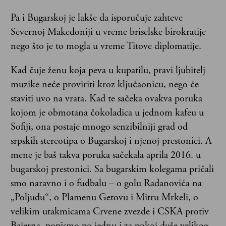
Pa i Bugarskoj je lakše da isporučuje zahteve
Severnoj Makedoniji u vreme briselske birokratije
nego što je to mogla u vreme Titove diplomatije.
Kad čuje ženu koja peva u kupatilu, pravi ljubitelj
muzike neće proviriti kroz ključaonicu, nego će
staviti uvo na vrata. Kad te sačeka ovakva poruka
kojom je obmotana čokoladica u jednom kafeu u
Sofiji, ona postaje mnogo senzibilniji grad od
srpskih stereotipa o Bugarskoj i njenoj prestonici. A
mene je baš takva poruka sačekala aprila 2016. u
bugarskoj prestonici. Sa bugarskim kolegama pričali
smo naravno i o fudbalu – o golu Radanovića na
„Poljudu“, o Plamenu Getovu i Mitru Mrkeli, o
velikim utakmicama Crvene zvezde i CSKA protiv
Bajerna, popismo po jednu i za pokoj duše velikog