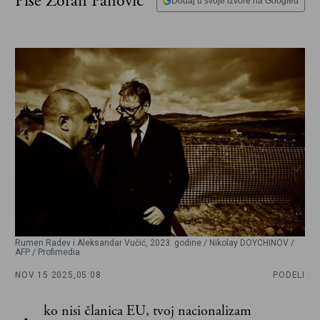
Piše Zoran Panović
Dodaj u svoje izvore na Googleu
Rumen Radev i Aleksandar Vučić, 2023. godine / Nikolay DOYCHINOV /
AFP / Profimedia
NOV 15 2025,
05:08
PODELI
ko nisi članica EU, tvoj nacionalizam