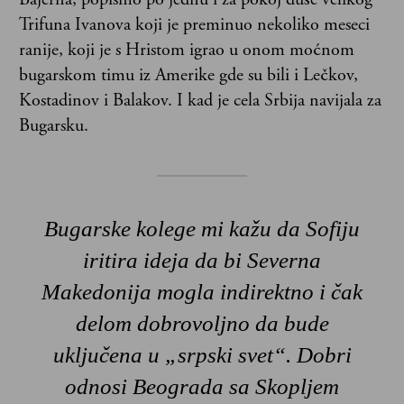
Trifuna Ivanova koji je preminuo nekoliko meseci
ranije, koji je s Hristom igrao u onom moćnom
bugarskom timu iz Amerike gde su bili i Lečkov,
Kostadinov i Balakov. I kad je cela Srbija navijala za
Bugarsku.
Bugarske kolege mi kažu da Sofiju
iritira ideja da bi Severna
Makedonija mogla indirektno i čak
delom dobrovoljno da bude
uključena u „srpski svet“. Dobri
odnosi Beograda sa Skopljem