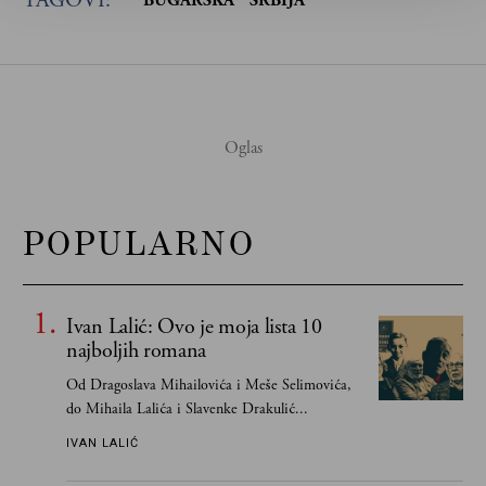
TAGOVI:
BUGARSKA
SRBIJA
POPULARNO
Ivan Lalić: Ovo je moja lista 10
najboljih romana
Od Dragoslava Mihailovića i Meše Selimovića,
do Mihaila Lalića i Slavenke Drakulić...
IVAN LALIĆ