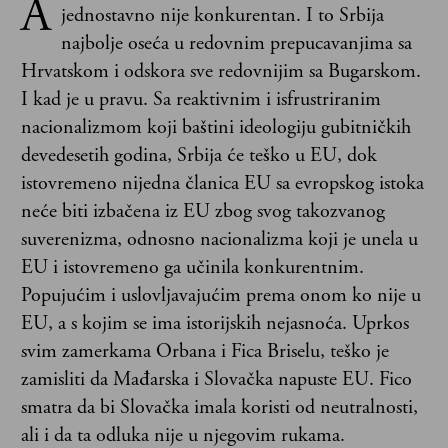
A
jednostavno nije konkurentan. I to Srbija
najbolje oseća u redovnim prepucavanjima sa
Hrvatskom i odskora sve redovnijim sa Bugarskom.
I kad je u pravu. Sa reaktivnim i isfrustriranim
nacionalizmom koji baštini ideologiju gubitničkih
devedesetih godina, Srbija će teško u EU, dok
istovremeno nijedna članica EU sa evropskog istoka
neće biti izbačena iz EU zbog svog takozvanog
suverenizma, odnosno nacionalizma koji je unela u
EU i istovremeno ga učinila konkurentnim.
Popujućim i uslovljavajućim prema onom ko nije u
EU, a s kojim se ima istorijskih nejasnoća. Uprkos
svim zamerkama Orbana i Fica Briselu, teško je
zamisliti da Mađarska i Slovačka napuste EU. Fico
smatra da bi Slovačka imala koristi od neutralnosti,
ali i da ta odluka nije u njegovim rukama.