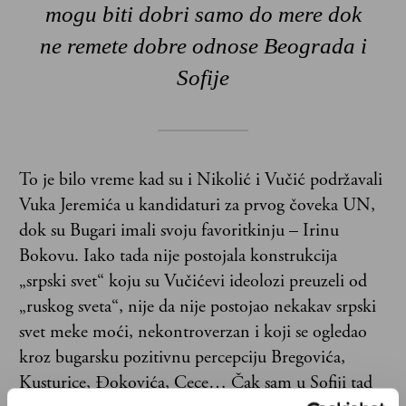
mogu biti dobri samo do mere dok
ne remete dobre odnose Beograda i
Sofije
To je bilo vreme kad su i Nikolić i Vučić podržavali
Vuka Jeremića u kandidaturi za prvog čoveka UN,
dok su Bugari imali svoju favoritkinju – Irinu
Bokovu. Iako tada nije postojala konstrukcija
„srpski svet“ koju su Vučićevi ideolozi preuzeli od
„ruskog sveta“, nije da nije postojao nekakav srpski
svet meke moći, nekontroverzan i koji se ogledao
kroz bugarsku pozitivnu percepciju Bregovića,
Kusturice, Đokovića, Cece… Čak sam u Sofiji tad