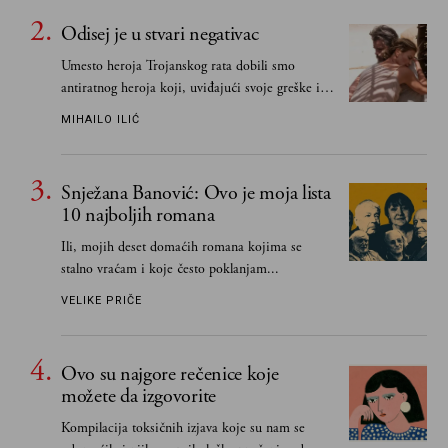
Odisej je u stvari negativac
Umesto heroja Trojanskog rata dobili smo
antiratnog heroja koji, uviđajući svoje greške i
učeći na njima, shvata da postoje stvari koje su
MIHAILO ILIĆ
važnije od svih ratova, slave, novca, herojstva,
čak i pravde
Snježana Banović: Ovo je moja lista
10 najboljih romana
Ili, mojih deset domaćih romana kojima se
stalno vraćam i koje često poklanjam...
VELIKE PRIČE
Ovo su najgore rečenice koje
možete da izgovorite
Kompilacija toksičnih izjava koje su nam se