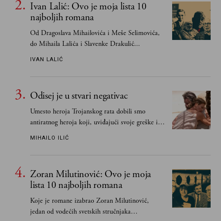
Ivan Lalić: Ovo je moja lista 10
najboljih romana
Od Dragoslava Mihailovića i Meše Selimovića,
do Mihaila Lalića i Slavenke Drakulić...
IVAN LALIĆ
Odisej je u stvari negativac
Umesto heroja Trojanskog rata dobili smo
antiratnog heroja koji, uviđajući svoje greške i
učeći na njima, shvata da postoje stvari koje su
MIHAILO ILIĆ
važnije od svih ratova, slave, novca, herojstva,
čak i pravde
Zoran Milutinović: Ovo je moja
lista 10 najboljih romana
Koje je romane izabrao Zoran Milutinović,
jedan od vodećih svetskih stručnjaka