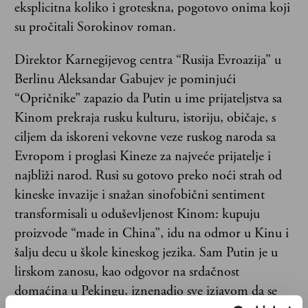
eksplicitna koliko i groteskna, pogotovo onima koji
su pročitali Sorokinov roman.
Direktor Karnegijevog centra “Rusija Evroazija” u
Berlinu Aleksandar Gabujev je pominjući
“Opričnike” zapazio da Putin u ime prijateljstva sa
Kinom prekraja rusku kulturu, istoriju, običaje, s
ciljem da iskoreni vekovne veze ruskog naroda sa
Evropom i proglasi Kineze za najveće prijatelje i
najbliži narod. Rusi su gotovo preko noći strah od
kineske invazije i snažan sinofobični sentiment
transformisali u oduševljenost Kinom: kupuju
proizvode “made in China”, idu na odmor u Kinu i
šalju decu u škole kineskog jezika. Sam Putin je u
lirskom zanosu, kao odgovor na srdačnost
domaćina u Pekingu, iznenadio sve izjavom da se