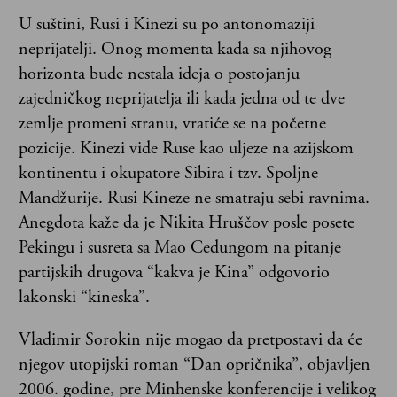
U suštini, Rusi i Kinezi su po antonomaziji
neprijatelji. Onog momenta kada sa njihovog
horizonta bude nestala ideja o postojanju
zajedničkog neprijatelja ili kada jedna od te dve
zemlje promeni stranu, vratiće se na početne
pozicije. Kinezi vide Ruse kao uljeze na azijskom
kontinentu i okupatore Sibira i tzv. Spoljne
Mandžurije. Rusi Kineze ne smatraju sebi ravnima.
Anegdota kaže da je Nikita Hruščov posle posete
Pekingu i susreta sa Mao Cedungom na pitanje
partijskih drugova “kakva je Kina” odgovorio
lakonski “kineska”.
Vladimir Sorokin nije mogao da pretpostavi da će
njegov utopijski roman “Dan opričnika”, objavljen
2006. godine, pre Minhenske konferencije i velikog