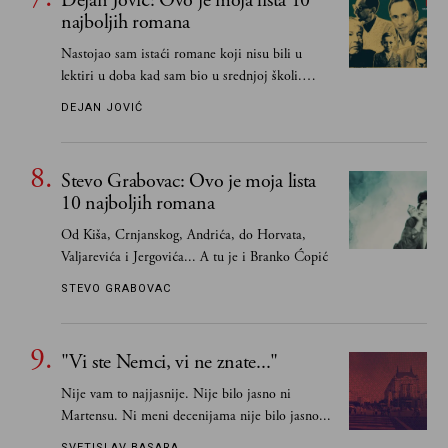
Dejan Jović: Ovo je moja lista 10
najboljih romana
Nastojao sam istaći romane koji nisu bili u
lektiri u doba kad sam bio u srednjoj školi.
Smatrao sam da su "klasici" već dovoljno
DEJAN JOVIĆ
pohvaljeni i istaknuti, pa sam se ograničio na
one romane koje sam čitao ne zato što je to bilo
obavezno, nego po vlastitom izboru
Stevo Grabovac: Ovo je moja lista
10 najboljih romana
Od Kiša, Crnjanskog, Andrića, do Horvata,
Valjarevića i Jergovića... A tu je i Branko Ćopić
STEVO GRABOVAC
"Vi ste Nemci, vi ne znate..."
Nije vam to najjasnije. Nije bilo jasno ni
Martensu. Ni meni decenijama nije bilo jasno...
SVETISLAV BASARA