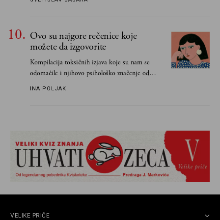
Ovo su najgore rečenice koje
možete da izgovorite
Kompilacija toksičnih izjava koje su nam se
odomaćile i njihovo psihološko značenje od
„Biće ti bolje bez mene“ do „Sve se dešava sa
INA POLJAK
razlogom“
VELIKE PRIČE