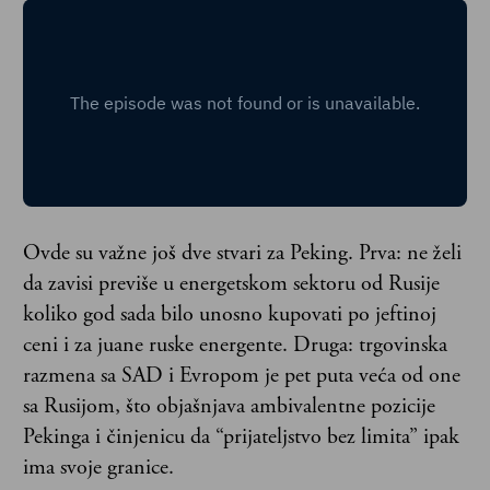
Ovde su važne još dve stvari za Peking. Prva: ne želi
da zavisi previše u energetskom sektoru od Rusije
koliko god sada bilo unosno kupovati po jeftinoj
ceni i za juane ruske energente. Druga: trgovinska
razmena sa SAD i Evropom je pet puta veća od one
sa Rusijom, što objašnjava ambivalentne pozicije
Pekinga i činjenicu da “prijateljstvo bez limita” ipak
ima svoje granice.