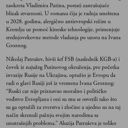
zaokreta Vladimira Putina, postati zastrašujuće
blizak stvarnosti. U romanu čija je radnja smeštena
u 2028. godinu, alergično antievropski režim u
Kremlju uz pomoć kineske tehnologije, primenjuje
srednjovekovne metode vladanja po uzoru na Ivana
Groznog.
Nikolaj Patrušev, bivši šef FSB (naslednik KGB-a) i
čovek iz najužeg Putinovog okruženja, pre početka
invazije Rusije na Ukrajinu, optužio je Evropu da
radi o glavi Rusiji još iz vremena Ivana Groznog:
“Ruski car nije priznavao moralno i političko
vođstvo Evropljana i oni su mu se osvetili tako što
su ga optužili za zverstva i zločine a ujedno su na taj
način skrenuli pažnju svojim narodima sa
unutrašnjih problema.” Aluzija Patruševa je toliko