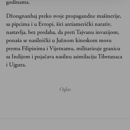
godinama.
Džongnanhaj preko svoje propagandne mašinerije,
sa pipcima i u Evropi, širi antiamerički narativ,
nastavlja, bez predaha, da preti Tajvanu invazijom,
ponaša se nasilnički u Južnom kineskom moru
prema Filipinima i Vijetnamu, militarizuje granicu
sa Indijom i pojačava nasilnu asimilaciju Tibetanaca
i Ujgura.