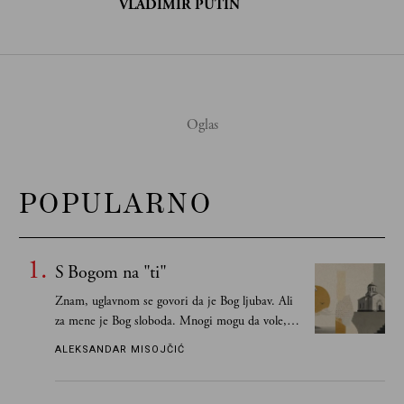
VLADIMIR PUTIN
POPULARNO
S Bogom na "ti"
Znam, uglavnom se govori da je Bog ljubav. Ali
za mene je Bog sloboda. Mnogi mogu da vole, a
tek retki mogu da podnesu slobodu
ALEKSANDAR MISOJČIĆ