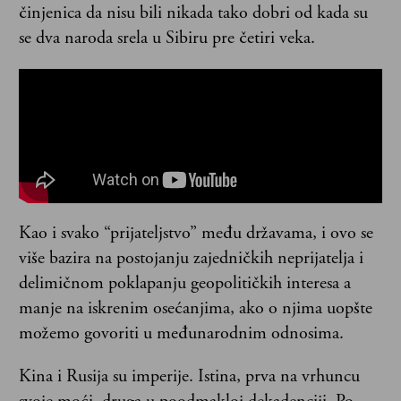
činjenica da nisu bili nikada tako dobri od kada su
se dva naroda srela u Sibiru pre četiri veka.
Kao i svako “prijateljstvo” među državama, i ovo se
više bazira na postojanju zajedničkih neprijatelja i
delimičnom poklapanju geopolitičkih interesa a
manje na iskrenim osećanjima, ako o njima uopšte
možemo govoriti u međunarodnim odnosima.
Kina i Rusija su imperije. Istina, prva na vrhuncu