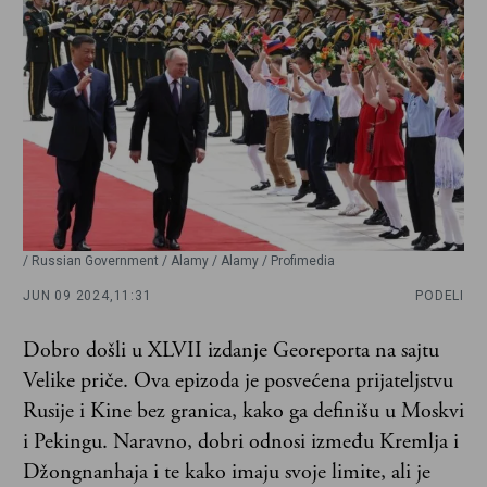
/ Russian Government / Alamy / Alamy / Profimedia
JUN 09 2024,
11:31
PODELI
Dobro došli u XLVII izdanje Georeporta na sajtu
Velike priče. Ova epizoda je posvećena prijateljstvu
Rusije i Kine bez granica, kako ga definišu u Moskvi
i Pekingu. Naravno, dobri odnosi između Kremlja i
Džongnanhaja i te kako imaju svoje limite, ali je