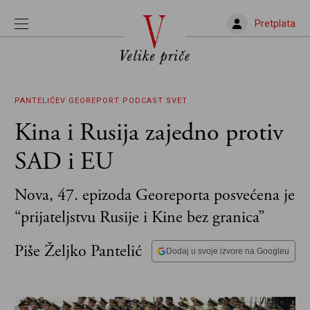
Pretplata
PANTELIĆEV GEOREPORT
PODCAST
SVET
Kina i Rusija zajedno protiv
SAD i EU
Nova, 47. epizoda Georeporta posvećena je
“prijateljstvu Rusije i Kine bez granica”
Piše Željko Pantelić
Dodaj u svoje izvore na Googleu