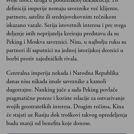
svoje moći, druga u poodmakloj dekadenciji. Po
definiciji imperije nemaju saveznike već klijente,
partnere, satelite ili srednjovekovnim rečnikom
iskazano vazale. Serija istovetnih interesa i pre svega
deljenje istih neprijatelja kreiraju predstavu da su
Peking i Moskva saveznici. Nisu, u najbolju ruku su
partneri ili saputnici na jednoj istorijskoj deonici u
borbi protiv zajedničkih rivala.
Centralna imperija nekada i Narodna Republika
danas nisu nikada imale saveznike a kamoli
dugotrajne. Nanking juče a sada Peking povlače
pragmatične poteze i koriste relacije za ostvarivanje
svojih geostrateških interesa. Drugim rečima, Kina
će stajati uz Rusiju dok troškovi takvog opredeljenja
budu manji od benefita koje donose.