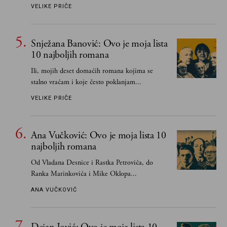
južnoslovenske književnosti
VELIKE PRIČE
Snježana Banović: Ovo je moja lista
10 najboljih romana
Ili, mojih deset domaćih romana kojima se
stalno vraćam i koje često poklanjam...
VELIKE PRIČE
Ana Vučković: Ovo je moja lista 10
najboljih romana
Od Vladana Desnice i Rastka Petrovića, do
Ranka Marinkovića i Mike Oklopa...
ANA VUČKOVIĆ