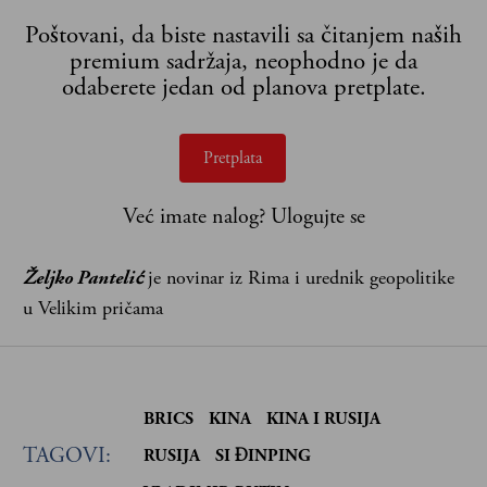
Poštovani, da biste nastavili sa čitanjem naših
premium sadržaja, neophodno je da
odaberete jedan od planova pretplate.
Pretplata
Već imate nalog?
Ulogujte se
Željko Pantelić
je novinar iz Rima i urednik geopolitike
u Velikim pričama
BRICS
KINA
KINA I RUSIJA
TAGOVI:
RUSIJA
SI ĐINPING