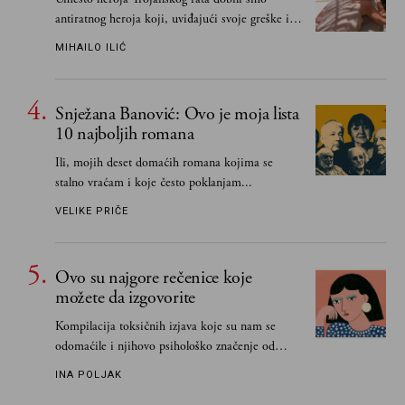
antiratnog heroja koji, uviđajući svoje greške i
učeći na njima, shvata da postoje stvari koje su
MIHAILO ILIĆ
važnije od svih ratova, slave, novca, herojstva,
čak i pravde
Snježana Banović: Ovo je moja lista
10 najboljih romana
Ili, mojih deset domaćih romana kojima se
stalno vraćam i koje često poklanjam...
VELIKE PRIČE
Ovo su najgore rečenice koje
možete da izgovorite
Kompilacija toksičnih izjava koje su nam se
odomaćile i njihovo psihološko značenje od
„Biće ti bolje bez mene“ do „Sve se dešava sa
INA POLJAK
razlogom“