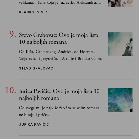
velikana, i žena koja je, uz ćerku Aleksandru,
vodila računa o zaostavštini pisca. Ovu priču o
BRANKO ROSIĆ
njemu, njegovim političkim idejama i svim
propuštenim prilikama u Srbiji, ispričale su
upravo one koje su Borislava Pekića najbolje
Stevo Grabovac: Ovo je moja lista
poznavale
10 najboljih romana
Od Kiša, Crnjanskog, Andrića, do Horvata,
Valjarevića i Jergovića... A tu je i Branko Ćopić
STEVO GRABOVAC
Jurica Pavičić: Ovo je moja lista 10
najboljih romana
Od svega mi je najviše žao što se osim romana
ne biraju i priče...
JURICA PAVIČIĆ