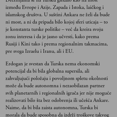
Decenijama se na Tursku gledalo kao na most
između Evrope i Azije, Zapada i Istoka, laičkog i
islamskog društva. U suštini Ankara ne želi da bude
ni most, a ni da pripada bilo kojoj sferi uticaja – to
je konstanta turske politike – već da kreira svoju
zonu interesa i da je jasno učvrsti, kako prema
Rusiji i Kini tako i prema regionalnim takmacima,
pre svega Izraelu i Iranu, ali i EU.
Erdogan je svestan da Turska nema ekonomski
potencijal da bi bila globalna supersila, ali
zahvaljujući položaju i povoljnom spletu okolnosti
može da bude autonomna i nezaobilazan partner
svih planetarnih i regionalnih igrača jer nije moguće
realizovati bilo šta bez odobrenja ili učešća Ankare.
Naime, da bi bila zaista autonomna, Turska bi
morala da bude sposobna da izdrži troškove takvog