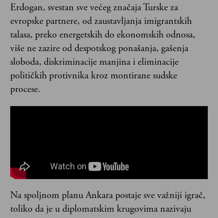
Erdogan, svestan sve većeg značaja Turske za
evropske partnere, od zaustavljanja imigrantskih
talasa, preko energetskih do ekonomskih odnosa,
više ne zazire od despotskog ponašanja, gašenja
sloboda, diskriminacije manjina i eliminacije
političkih protivnika kroz montirane sudske
procese.
Na spoljnom planu Ankara postaje sve važniji igrač,
toliko da je u diplomatskim krugovima nazivaju