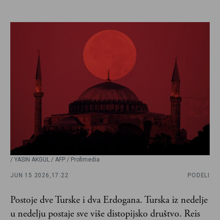
/ YASIN AKGUL / AFP / Profimedia
JUN 15 2026,
17:22
PODELI
Postoje dve Turske i dva Erdogana. Turska iz nedelje
u nedelju postaje sve više distopijsko društvo. Reis