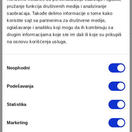
pružanje funkcija društvenih medija i analiziranje
saobraćaja. Takođe delimo informacije o tome kako
koristite sajt sa partnerima za društvene medije,
oglašavanje i analitiku koji mogu da ih kombinuju sa
drugim informacijama koje ste im dali ili koje su prikupili
na osnovu korišćenja usluga.
Poštovani, da biste nastavili sa čitanjem naših
premium sadržaja, neophodno je da
Избор
odaberete jedan od planova pretplate.
Neophodni
сагласности
Podešavanja
Pretplata
Već imate nalog?
Ulogujte se
Statistika
Željko Pantelić
je novinar iz Rima i urednik geopolitike
Marketing
u Velikim pričama