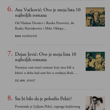
Ana Vučković: Ovo je moja lista 10
najboljih romana
Od Vladana Desnice i Rastka Petrovića, do
Ranka Marinkovića i Mike Oklopa...
ANA VUČKOVIĆ
Dejan Jović: Ovo je moja lista 10
najboljih romana
Nastojao sam istaći romane koji nisu bili u
lektiri u doba kad sam bio u srednjoj školi.
Smatrao sam da su "klasici" već dovoljno
DEJAN JOVIĆ
pohvaljeni i istaknuti, pa sam se ograničio na
one romane koje sam čitao ne zato što je to bilo
obavezno, nego po vlastitom izboru
Šta bi bilo da je pobedio Pekić?
Preminula je Ljiljana Pekić, supruga književnog