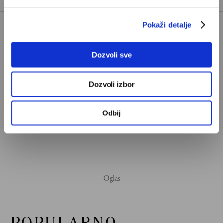
Pokaži detalje
AJA SOFIJA
ALEKSANDAR VUČIĆ
Dozvoli sve
ISTANBUL
KEMAL ATATURK
TAGOVI:
REDŽEP TAJIP ERDOGAN
Dozvoli izbor
SLOBODAN MILOŠEVIĆ
TURSKA
TURSKA I EU
Odbij
POPULARNO