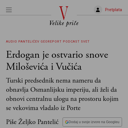
Pretplata
AUDIO
PANTELIĆEV GEOREPORT
PODCAST
SVET
Erdogan je ostvario snove
Miloševića i Vučića
Turski predsednik nema nameru da
obnavlja Osmanlijsku imperiju, ali želi da
obnovi centralnu ulogu na prostoru kojim
se vekovima vladalo iz Porte
Piše Željko Pantelić
Dodaj u svoje izvore na Googleu