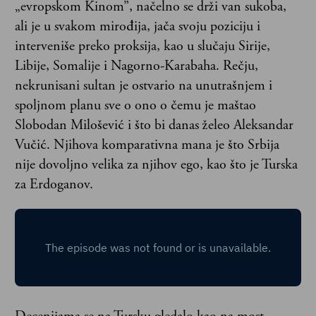
„evropskom Kinom”, načelno se drži van sukoba,
ali je u svakom mirođija, jača svoju poziciju i
interveniše preko proksija, kao u slučaju Sirije,
Libije, Somalije i Nagorno-Karabaha. Rečju,
nekrunisani sultan je ostvario na unutrašnjem i
spoljnom planu sve o ono o čemu je maštao
Slobodan Milošević i što bi danas želeo Aleksandar
Vučić. Njihova komparativna mana je što Srbija
nije dovoljno velika za njihov ego, kao što je Turska
za Erdoganov.