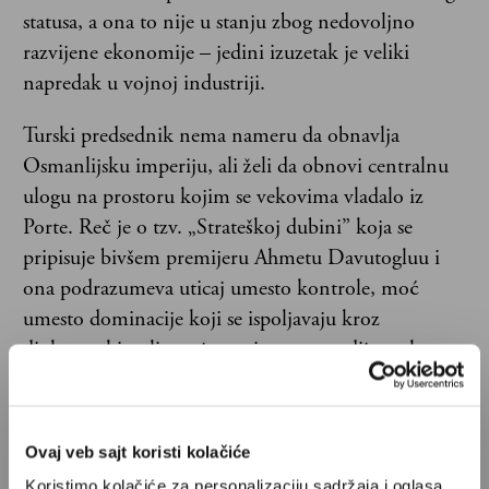
statusa, a ona to nije u stanju zbog nedovoljno
razvijene ekonomije – jedini izuzetak je veliki
napredak u vojnoj industriji.
Turski predsednik nema nameru da obnavlja
Osmanlijsku imperiju, ali želi da obnovi centralnu
ulogu na prostoru kojim se vekovima vladalo iz
Porte. Reč je o tzv. „Strateškoj dubini” koja se
pripisuje bivšem premijeru Ahmetu Davutogluu i
ona podrazumeva uticaj umesto kontrole, moć
umesto dominacije koji se ispoljavaju kroz
diplomatski upliv, vojno prisustvo, medijatorsku
ulogu, ekonomsku projekciju i kapilarno delovanje
u kulturnim i religijskim pitanjima.
Ovaj veb sajt koristi kolačiće
Koristimo kolačiće za personalizaciju sadržaja i oglasa,