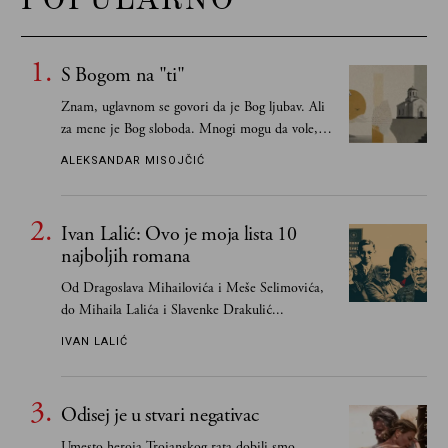
S Bogom na "ti"
Znam, uglavnom se govori da je Bog ljubav. Ali
za mene je Bog sloboda. Mnogi mogu da vole, a
tek retki mogu da podnesu slobodu
ALEKSANDAR MISOJČIĆ
Ivan Lalić: Ovo je moja lista 10
najboljih romana
Od Dragoslava Mihailovića i Meše Selimovića,
do Mihaila Lalića i Slavenke Drakulić...
IVAN LALIĆ
Odisej je u stvari negativac
Umesto heroja Trojanskog rata dobili smo