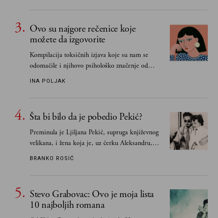
Ovo su najgore rečenice koje
možete da izgovorite
Kompilacija toksičnih izjava koje su nam se
odomaćile i njihovo psihološko značenje od
„Biće ti bolje bez mene“ do „Sve se dešava sa
INA POLJAK
razlogom“
Šta bi bilo da je pobedio Pekić?
Preminula je Ljiljana Pekić, supruga književnog
velikana, i žena koja je, uz ćerku Aleksandru,
vodila računa o zaostavštini pisca. Ovu priču o
BRANKO ROSIĆ
njemu, njegovim političkim idejama i svim
propuštenim prilikama u Srbiji, ispričale su
upravo one koje su Borislava Pekića najbolje
Stevo Grabovac: Ovo je moja lista
poznavale
10 najboljih romana