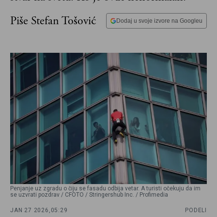
Piše Stefan Tošović
Dodaj u svoje izvore na Googleu
Penjanje uz zgradu o čiju se fasadu odbija vetar. A turisti očekuju da im
se uzvrati pozdrav / CFOTO / Stringershub Inc. / Profimedia
JAN 27 2026,
05:29
PODELI