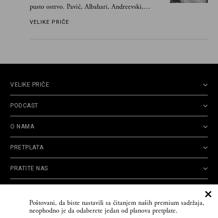
pusto ostrvo. Pavić, Albahari, Andreevski,
Kapor...
VELIKE PRIČE
VELIKE PRIČE
PODCAST
O NAMA
PRETPLATA
PRATITE NAS
Politika
Opšti uslovi
Politika
Cookie
Poštovani, da biste nastavili sa čitanjem naših premium sadržaja,
privatnosti
korišćenja
reklamacija
Policy
neophodno je da odaberete jedan od planova pretplate.
© 2026
Velike priče
- TCT News and Entertainment - Sva prava zadržana. Developed