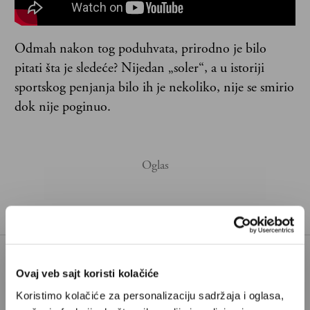
Odmah nakon tog poduhvata, prirodno je bilo
pitati šta je sledeće? Nijedan „soler“, a u istoriji
sportskog penjanja bilo ih je nekoliko, nije se smirio
dok nije poginuo.
Ovaj veb sajt koristi kolačiće
Poštovani, da biste nastavili sa čitanjem naših
Koristimo kolačiće za personalizaciju sadržaja i oglasa,
premium sadržaja, neophodno je da