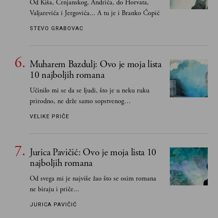
Od Kiša, Crnjanskog, Andrića, do Horvata,
Valjarevića i Jergovića... A tu je i Branko Ćopić
STEVO GRABOVAC
Muharem Bazdulj: Ovo je moja lista
10 najboljih romana
Učinilo mi se da se ljudi, što je u neku ruku
prirodno, ne drže samo sopstvenog
senzibiliteta... Pokušao sam (biće, samo
VELIKE PRIČE
pokušao) da to izbegnem
Jurica Pavičić: Ovo je moja lista 10
najboljih romana
Od svega mi je najviše žao što se osim romana
ne biraju i priče...
JURICA PAVIČIĆ