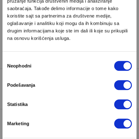
pružanje funkcija društvenih medija i analiziranje
odaberete jedan od planova pretplate.
saobraćaja. Takođe delimo informacije o tome kako
koristite sajt sa partnerima za društvene medije,
Pretplata
oglašavanje i analitiku koji mogu da ih kombinuju sa
drugim informacijama koje ste im dali ili koje su prikupili
na osnovu korišćenja usluga.
Već imate nalog?
Ulogujte se
Stefan Tošović
je kreator sadržaja i sportski penjač
Избор
Neophodni
сагласности
Podešavanja
TAGOVI:
ALEKS HONOLD
TAJVAN
Statistika
Marketing