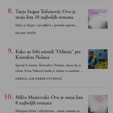
Tanja Stupar Trifunović: Ovo je
moja lista 10 najboljih romana
Ideja je lijepa i zavodljiva i pomalo opasna...
VELIKE PRIČE
Kako su Srbi snimili "Odiseju" pre
Kristofera Nolana
Spavaš li mirno, Kristofere Nolane, mora da je
rekao Sveta Vuković kada je izašao iz autobusa i
čim je stigao kući pozvao Vojkana
DRAGOLJUB DRAŽA PETROVIĆ
Borisavljevića, izrecitovao mu stihove, a ovaj se
oduševio i rekao mu da pesmu odmah pošalje
Grku poštom u Grčku
Milčo Mančevski: Ovo je moja lista
8 najboljih romana
Mešajući lično i objektivno - osam romana za