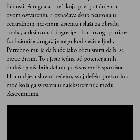
ličnosti. Amigdala – reč koju prvi put čujem u
ovom ostvarenju, a označava skup neurona u
centralnom nervnom sistemu i služi za obradu
straha, anksioznosti i agresije – kod ovog sportiste
funkcioniše drugačije nego kod većine ljudi.
Potrebno mu je da bude jako blizu smrti da bi se
osetio živim. To i jeste jedna od potencijalnih,
doduše paušalnih definicija ekstremnih sportista.
Honold je, uslovno rečeno, svoj defekt pretvorio u
moć koja ga svrstava u najekstremnije među
ekstremnima.