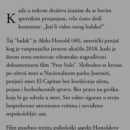
ada u nekom društvu izustim da se bavim
K
sportskim penjanjem, vrlo često sledi
komentar: „Jesi li video onog ludaka?“
Taj “ludak“ je Aleks Honold (40), američki penjač
kog je vanpenjačka javnost ukačila 2018, kada je
širom sveta emitovan višestruko nagrađivani
dokumentarni film “Free Solo”. Slobodno se kretao
po oštroj steni u Nacionalnom parku Josemiti,
penjući smer El Capitan bez korišćenja užeta,
pojasa i bezbednosnih sprava. Bez prava na grešku
koja bi ga odvela u smrt. Sto odsto siguran u svoju
besprekorno utreniranu veštinu i neviđeno
nepokolebljiv um.
Film posebno tretira psihološki aspekt Honoldove