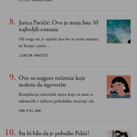
STEVO GRABOVAC
Jurica Pavičić: Ovo je moja lista 10
najboljih romana
Od svega mi je najviše žao što se osim romana
ne biraju i priče...
JURICA PAVIČIĆ
Ovo su najgore rečenice koje
možete da izgovorite
Kompilacija toksičnih izjava koje su nam se
odomaćile i njihovo psihološko značenje od
„Biće ti bolje bez mene“ do „Sve se dešava sa
INA POLJAK
razlogom“
Šta bi bilo da je pobedio Pekić?