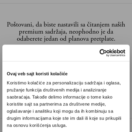
Poštovani, da biste nastavili sa čitanjem naših
premium sadržaja, neophodno je da
odaberete jedan od planova pretplate.
Pretplata
Već imate nalog?
Ulogujte se
Ovaj veb sajt koristi kolačiće
Koristimo kolačiće za personalizaciju sadržaja i oglasa,
pružanje funkcija društvenih medija i analiziranje
DEPRESIJA
SEZONSKA DEPRESIJA
TAGOVI:
saobraćaja. Takođe delimo informacije o tome kako
SUNČEVA SVETLOST
ZIMSKI BLUZ
koristite sajt sa partnerima za društvene medije,
oglašavanje i analitiku koji mogu da ih kombinuju sa
drugim informacijama koje ste im dali ili koje su prikupili
na osnovu korišćenja usluga.