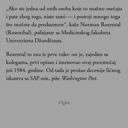
„Ako ste jedna od onih osoba koje to snažno osećaju
i pate zbog toga, niste sami — i postoji mnogo toga
što možete da preduzmete“, kaže Norman Rozental
(Rosenthal), psihijatar sa Medicinskog fakulteta
Univerziteta Džordžtaun.
Rozental to zna iz prve ruke: on je, zajedno sa
kolegama, prvi opisao i imenovao ovaj poremećaj
još 1984. godine. Od tada je prošao decenije ličnog
iskustva sa SAP-om, piše
Washington Post
.