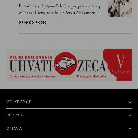
Preminula je Ljiljana Pekić, supruga književnog
velikana, i žena koja je, uz ćerku Aleksandru,
vodila računa o zaostavštini pisca. Ovu priču o
BRANKO ROSIĆ
njemu, njegovim političkim idejama i svim
propuštenim prilikama u Srbiji, ispričale su
upravo one koje su Borislava Pekića najbolje
poznavale
VELIKE PRIČE
PODCAST
O NAMA