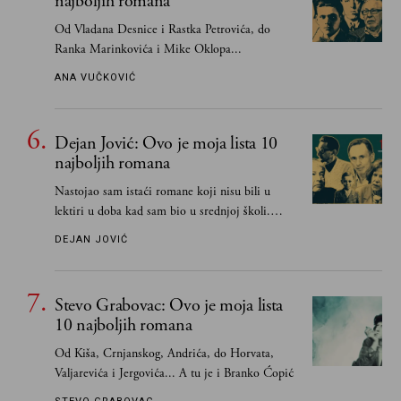
najboljih romana
Od Vladana Desnice i Rastka Petrovića, do
Ranka Marinkovića i Mike Oklopa...
ANA VUČKOVIĆ
Dejan Jović: Ovo je moja lista 10
najboljih romana
Nastojao sam istaći romane koji nisu bili u
lektiri u doba kad sam bio u srednjoj školi.
Smatrao sam da su "klasici" već dovoljno
DEJAN JOVIĆ
pohvaljeni i istaknuti, pa sam se ograničio na
one romane koje sam čitao ne zato što je to bilo
obavezno, nego po vlastitom izboru
Stevo Grabovac: Ovo je moja lista
10 najboljih romana
Od Kiša, Crnjanskog, Andrića, do Horvata,
Valjarevića i Jergovića... A tu je i Branko Ćopić