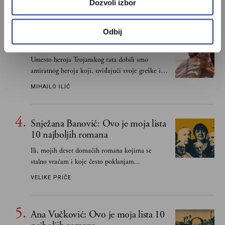
Dozvoli izbor
IVAN LALIĆ
Odbij
Odisej je u stvari negativac
Umesto heroja Trojanskog rata dobili smo
antiratnog heroja koji, uviđajući svoje greške i
učeći na njima, shvata da postoje stvari koje su
MIHAILO ILIĆ
važnije od svih ratova, slave, novca, herojstva,
čak i pravde
Snježana Banović: Ovo je moja lista
10 najboljih romana
Ili, mojih deset domaćih romana kojima se
stalno vraćam i koje često poklanjam...
VELIKE PRIČE
Ana Vučković: Ovo je moja lista 10