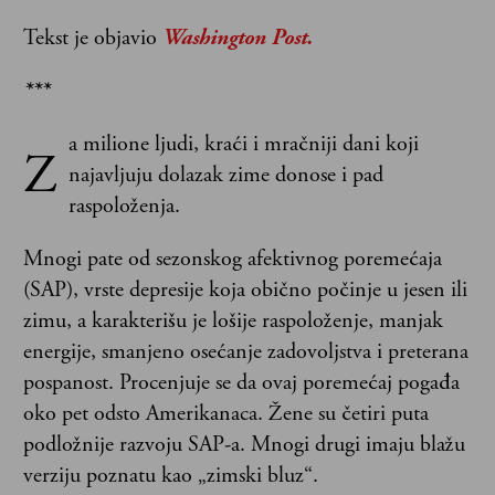
Tekst je objavio
Washington Post.
***
a milione ljudi, kraći i mračniji dani koji
Z
najavljuju dolazak zime donose i pad
raspoloženja.
Mnogi pate od sezonskog afektivnog poremećaja
(SAP), vrste depresije koja obično počinje u jesen ili
zimu, a karakterišu je lošije raspoloženje, manjak
energije, smanjeno osećanje zadovoljstva i preterana
pospanost. Procenjuje se da ovaj poremećaj pogađa
oko pet odsto Amerikanaca. Žene su četiri puta
podložnije razvoju SAP-a. Mnogi drugi imaju blažu
verziju poznatu kao „zimski bluz“.