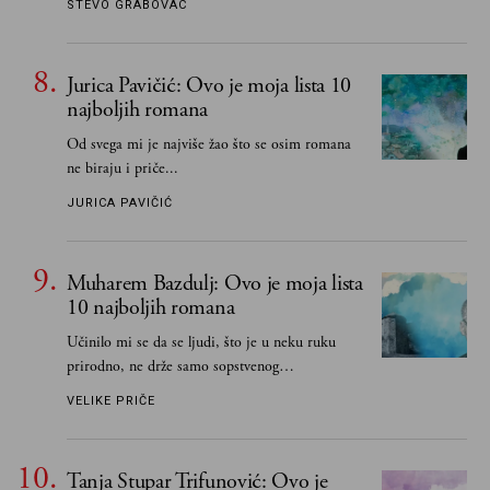
STEVO GRABOVAC
Jurica Pavičić: Ovo je moja lista 10
najboljih romana
Od svega mi je najviše žao što se osim romana
ne biraju i priče...
JURICA PAVIČIĆ
Muharem Bazdulj: Ovo je moja lista
10 najboljih romana
Učinilo mi se da se ljudi, što je u neku ruku
prirodno, ne drže samo sopstvenog
senzibiliteta... Pokušao sam (biće, samo
VELIKE PRIČE
pokušao) da to izbegnem
Tanja Stupar Trifunović: Ovo je