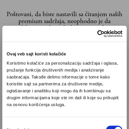
Poštovani, da biste nastavili sa čitanjem naših
premium sadržaja, neophodno je da
odaberete jedan od planova pretplate.
Pretplata
Ovaj veb sajt koristi kolačiće
Već imate nalog?
Ulogujte se
Koristimo kolačiće za personalizaciju sadržaja i oglasa,
pružanje funkcija društvenih medija i analiziranje
saobraćaja. Takođe delimo informacije o tome kako
Dragana Stojiljković
je
copywriter
, strip scenaristkinja i
koristite sajt sa partnerima za društvene medije,
prevodilac iz Beograda i saradnica Velikih priča.
oglašavanje i analitiku koji mogu da ih kombinuju sa
drugim informacijama koje ste im dali ili koje su prikupili
na osnovu korišćenja usluga.
GOTIKA
HORORI
MITOVI
Избор
TAGOVI:
NOSFERATU
SUMRAK
TWILIGHT