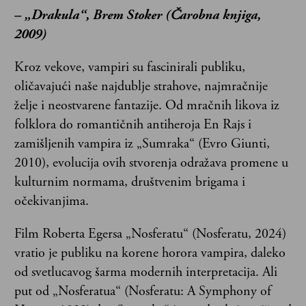
– „Drakula“, Brem Stoker (Čarobna knjiga,
2009)
Kroz vekove, vampiri su fascinirali publiku,
oličavajući naše najdublje strahove, najmračnije
želje i neostvarene fantazije. Od mračnih likova iz
folklora do romantičnih antiheroja En Rajs i
zamišljenih vampira iz „Sumraka“ (Evro Giunti,
2010), evolucija ovih stvorenja odražava promene u
kulturnim normama, društvenim brigama i
očekivanjima.
Film Roberta Egersa „Nosferatu“ (Nosferatu, 2024)
vratio je publiku na korene horora vampira, daleko
od svetlucavog šarma modernih interpretacija. Ali
put od „Nosferatua“ (Nosferatu: A Symphony of