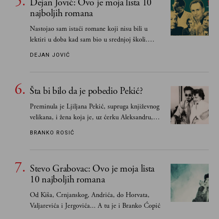
Dejan Jović: Ovo je moja lista 10
najboljih romana
Nastojao sam istaći romane koji nisu bili u
lektiri u doba kad sam bio u srednjoj školi.
Smatrao sam da su "klasici" već dovoljno
DEJAN JOVIĆ
pohvaljeni i istaknuti, pa sam se ograničio na
one romane koje sam čitao ne zato što je to bilo
obavezno, nego po vlastitom izboru
Šta bi bilo da je pobedio Pekić?
Preminula je Ljiljana Pekić, supruga književnog
velikana, i žena koja je, uz ćerku Aleksandru,
vodila računa o zaostavštini pisca. Ovu priču o
BRANKO ROSIĆ
njemu, njegovim političkim idejama i svim
propuštenim prilikama u Srbiji, ispričale su
upravo one koje su Borislava Pekića najbolje
Stevo Grabovac: Ovo je moja lista
poznavale
10 najboljih romana
Od Kiša, Crnjanskog, Andrića, do Horvata,
Valjarevića i Jergovića... A tu je i Branko Ćopić