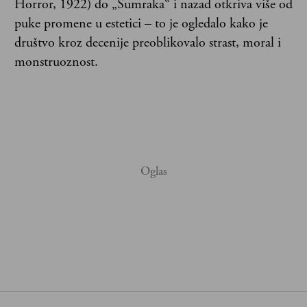
Horror, 1922) do „Sumraka“ i nazad otkriva više od
puke promene u estetici – to je ogledalo kako je
društvo kroz decenije preoblikovalo strast, moral i
monstruoznost.