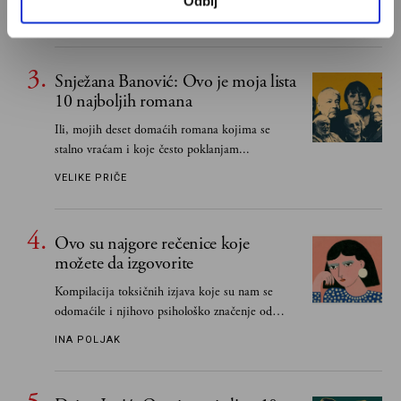
Odbij
učeći na njima, shvata da postoje stvari koje su
MIHAILO ILIĆ
važnije od svih ratova, slave, novca, herojstva,
čak i pravde
Snježana Banović: Ovo je moja lista
10 najboljih romana
Ili, mojih deset domaćih romana kojima se
stalno vraćam i koje često poklanjam...
VELIKE PRIČE
Ovo su najgore rečenice koje
možete da izgovorite
Kompilacija toksičnih izjava koje su nam se
odomaćile i njihovo psihološko značenje od
„Biće ti bolje bez mene“ do „Sve se dešava sa
INA POLJAK
razlogom“