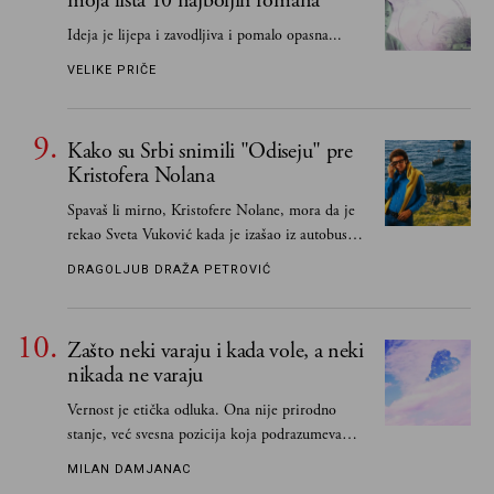
moja lista 10 najboljih romana
Ideja je lijepa i zavodljiva i pomalo opasna...
VELIKE PRIČE
Kako su Srbi snimili "Odiseju" pre
Kristofera Nolana
Spavaš li mirno, Kristofere Nolane, mora da je
rekao Sveta Vuković kada je izašao iz autobusa i
čim je stigao kući pozvao Vojkana
DRAGOLJUB DRAŽA PETROVIĆ
Borisavljevića, izrecitovao mu stihove, a ovaj se
oduševio i rekao mu da pesmu odmah pošalje
Grku poštom u Grčku
Zašto neki varaju i kada vole, a neki
nikada ne varaju
Vernost je etička odluka. Ona nije prirodno
stanje, već svesna pozicija koja podrazumeva
ograničenje sopstvenih impulsa
MILAN DAMJANAC