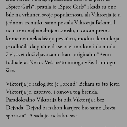
„Spice Girls“, pratila je „Spice Girls“ i kada su one
bile na vrhuncu svoje popularnosti, ali Viktorija je u
jednom trenutku samo postala Viktorija Bekam. I
ne u tom najbanalnijem smislu, u onom prema
kome ovu nekadašnju pevačicu, modnu ikonu koja
je odlučila da počne da se bavi modom i da modu
živi, svet doživljava samo kao „originalnu“ ženu
fudbalera. Ne to. Već nešto mnogo više. I mnogo
šire.
Viktorija je razlog što je „brend“ Bekam to što jeste.
Viktorija je, zapravo, i osnova tog brenda.
Paradoksalno Viktorija bi bila Viktorija i bez
Dejvida. Dejvid bi nakon karijere bio samo „bivši
sportista“. A sada je, nekako, sve.