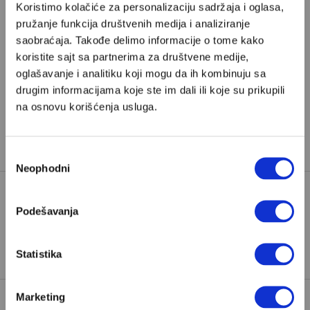
odaberete jedan od planova pretplate.
Koristimo kolačiće za personalizaciju sadržaja i oglasa,
pružanje funkcija društvenih medija i analiziranje
saobraćaja. Takođe delimo informacije o tome kako
Pretplata
koristite sajt sa partnerima za društvene medije,
oglašavanje i analitiku koji mogu da ih kombinuju sa
Već imate nalog?
Ulogujte se
drugim informacijama koje ste im dali ili koje su prikupili
na osnovu korišćenja usluga.
Mirjana Narandžić
je pesnikinja iz Beograda i saradnica
Velikih priča.
Избор
Neophodni
сагласности
Podešavanja
DEJVID BEKAM
DOKUMENTARCI
TAGOVI:
NETFLIX
VIKTORIJA BEKAM
Statistika
Marketing