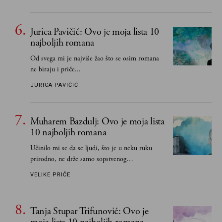
Jurica Pavičić: Ovo je moja lista 10
najboljih romana
Od svega mi je najviše žao što se osim romana
ne biraju i priče...
JURICA PAVIČIĆ
Muharem Bazdulj: Ovo je moja lista
10 najboljih romana
Učinilo mi se da se ljudi, što je u neku ruku
prirodno, ne drže samo sopstvenog
senzibiliteta... Pokušao sam (biće, samo
VELIKE PRIČE
pokušao) da to izbegnem
Tanja Stupar Trifunović: Ovo je