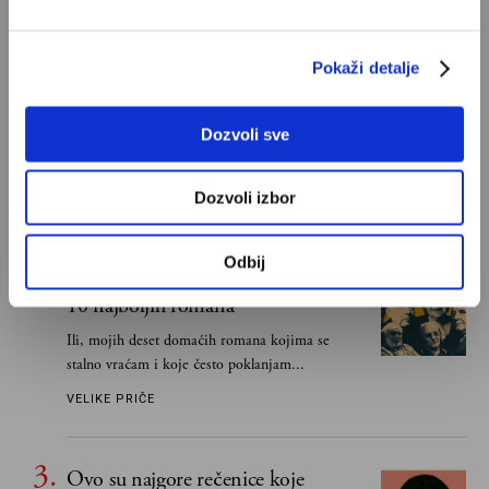
POPULARNO
Pokaži detalje
Ivan Lalić: Ovo je moja lista 10
najboljih romana
Dozvoli sve
Od Dragoslava Mihailovića i Meše Selimovića,
do Mihaila Lalića i Slavenke Drakulić...
Dozvoli izbor
IVAN LALIĆ
Odbij
Snježana Banović: Ovo je moja lista
10 najboljih romana
Ili, mojih deset domaćih romana kojima se
stalno vraćam i koje često poklanjam...
VELIKE PRIČE
Ovo su najgore rečenice koje