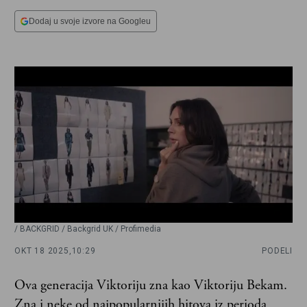
Dodaj u svoje izvore na Googleu
/ BACKGRID / Backgrid UK / Profimedia
OKT 18 2025,
10:29
PODELI
Ova generacija Viktoriju zna kao Viktoriju Bekam.
Zna i neke od najpopularnijih hitova iz perioda