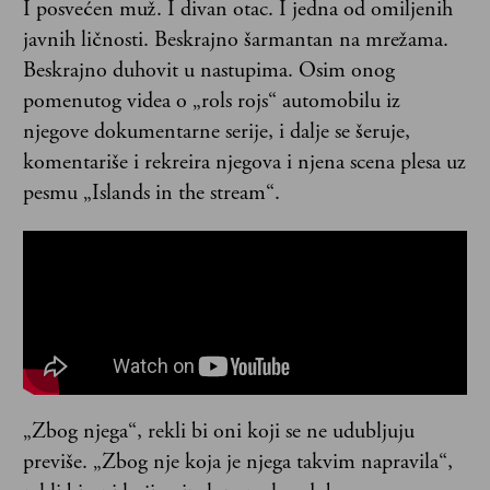
I posvećen muž. I divan otac. I jedna od omiljenih
javnih ličnosti. Beskrajno šarmantan na mrežama.
Beskrajno duhovit u nastupima. Osim onog
pomenutog videa o „rols rojs“ automobilu iz
njegove dokumentarne serije, i dalje se šeruje,
komentariše i rekreira njegova i njena scena plesa uz
pesmu „Islands in the stream“.
„Zbog njega“, rekli bi oni koji se ne udubljuju
previše. „Zbog nje koja je njega takvim napravila“,