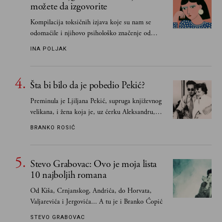
možete da izgovorite
Kompilacija toksičnih izjava koje su nam se
odomaćile i njihovo psihološko značenje od
„Biće ti bolje bez mene“ do „Sve se dešava sa
INA POLJAK
razlogom“
Šta bi bilo da je pobedio Pekić?
Preminula je Ljiljana Pekić, supruga književnog
velikana, i žena koja je, uz ćerku Aleksandru,
vodila računa o zaostavštini pisca. Ovu priču o
BRANKO ROSIĆ
njemu, njegovim političkim idejama i svim
propuštenim prilikama u Srbiji, ispričale su
upravo one koje su Borislava Pekića najbolje
Stevo Grabovac: Ovo je moja lista
poznavale
10 najboljih romana
Od Kiša, Crnjanskog, Andrića, do Horvata,
Valjarevića i Jergovića... A tu je i Branko Ćopić
STEVO GRABOVAC