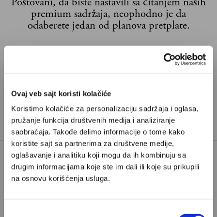
Poštovani, da biste nastavili sa čitanjem naših
premium sadržaja, neophodno je da
odaberete jedan od planova pretplate.
Pretplata
Već imate nalog?
Ulogujte se
Ovaj veb sajt koristi kolačiće
Koristimo kolačiće za personalizaciju sadržaja i oglasa,
Mirjana Narandžić
je pesnikinja iz Beograda i saradnica
pružanje funkcija društvenih medija i analiziranje
Velikih priča.
saobraćaja. Takođe delimo informacije o tome kako
koristite sajt sa partnerima za društvene medije,
oglašavanje i analitiku koji mogu da ih kombinuju sa
drugim informacijama koje ste im dali ili koje su prikupili
DŽEJKOB ELORDI
EUPHORIA
na osnovu korišćenja usluga.
FRANKENSTEIN
TAGOVI:
GWYNETH PALTROW
Избор