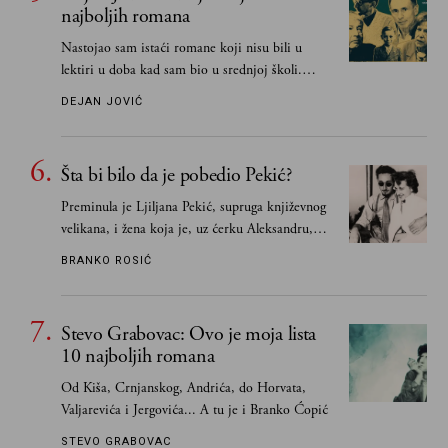
najboljih romana
Nastojao sam istaći romane koji nisu bili u
lektiri u doba kad sam bio u srednjoj školi.
Smatrao sam da su "klasici" već dovoljno
DEJAN JOVIĆ
pohvaljeni i istaknuti, pa sam se ograničio na
one romane koje sam čitao ne zato što je to bilo
obavezno, nego po vlastitom izboru
Šta bi bilo da je pobedio Pekić?
Preminula je Ljiljana Pekić, supruga književnog
velikana, i žena koja je, uz ćerku Aleksandru,
vodila računa o zaostavštini pisca. Ovu priču o
BRANKO ROSIĆ
njemu, njegovim političkim idejama i svim
propuštenim prilikama u Srbiji, ispričale su
upravo one koje su Borislava Pekića najbolje
Stevo Grabovac: Ovo je moja lista
poznavale
10 najboljih romana
Od Kiša, Crnjanskog, Andrića, do Horvata,
Valjarevića i Jergovića... A tu je i Branko Ćopić
STEVO GRABOVAC