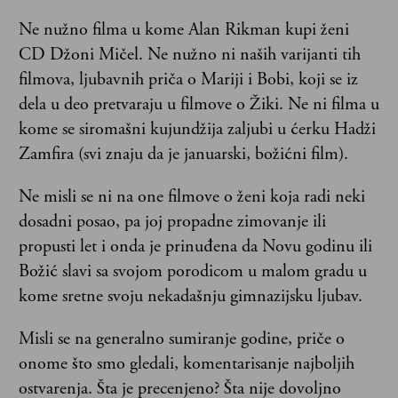
Ne nužno filma u kome Alan Rikman kupi ženi
CD Džoni Mičel. Ne nužno ni naših varijanti tih
filmova, ljubavnih priča o Mariji i Bobi, koji se iz
dela u deo pretvaraju u filmove o Žiki. Ne ni filma u
kome se siromašni kujundžija zaljubi u ćerku Hadži
Zamfira (svi znaju da je januarski, božićni film).
Ne misli se ni na one filmove o ženi koja radi neki
dosadni posao, pa joj propadne zimovanje ili
propusti let i onda je prinuđena da Novu godinu ili
Božić slavi sa svojom porodicom u malom gradu u
kome sretne svoju nekadašnju gimnazijsku ljubav.
Misli se na generalno sumiranje godine, priče o
onome što smo gledali, komentarisanje najboljih
ostvarenja. Šta je precenjeno? Šta nije dovoljno