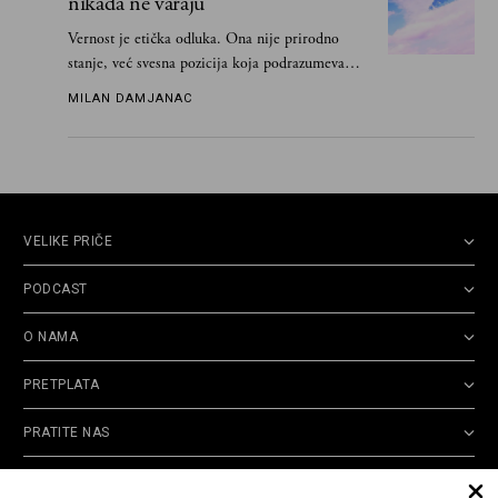
nikada ne varaju
Vernost je etička odluka. Ona nije prirodno
stanje, već svesna pozicija koja podrazumeva
ograničenje sopstvenih impulsa
MILAN DAMJANAC
VELIKE PRIČE
PODCAST
O NAMA
PRETPLATA
PRATITE NAS