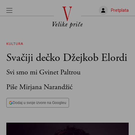
Pretplata
KULTURA
Svačiji dečko Džejkob Elordi
Svi smo mi Gvinet Paltrou
Piše Mirjana Narandžić
Dodaj u svoje izvore na Googleu