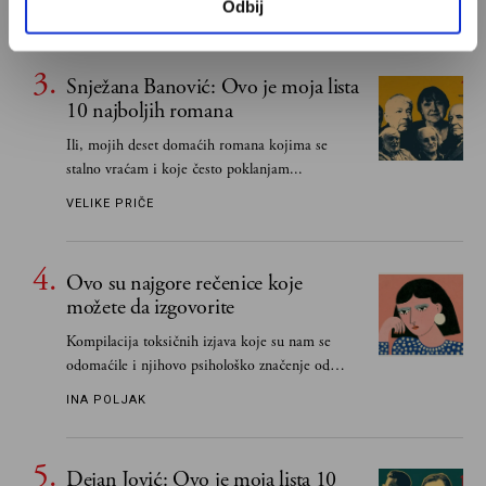
Odbij
MIHAILO ILIĆ
važnije od svih ratova, slave, novca, herojstva,
čak i pravde
Snježana Banović: Ovo je moja lista
10 najboljih romana
Ili, mojih deset domaćih romana kojima se
stalno vraćam i koje često poklanjam...
VELIKE PRIČE
Ovo su najgore rečenice koje
možete da izgovorite
Kompilacija toksičnih izjava koje su nam se
odomaćile i njihovo psihološko značenje od
„Biće ti bolje bez mene“ do „Sve se dešava sa
INA POLJAK
razlogom“
Dejan Jović: Ovo je moja lista 10