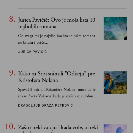
Jurica Pavičić: Ovo je moja lista 10
najboljih romana
Od svega mi je najviše žao što se osim romana
ne biraju i priče...
JURICA PAVIČIĆ
Kako su Srbi snimili "Odiseju" pre
Kristofera Nolana
Spavaš li mirno, Kristofere Nolane, mora da je
rekao Sveta Vuković kada je izašao iz autobusa i
čim je stigao kući pozvao Vojkana
DRAGOLJUB DRAŽA PETROVIĆ
Borisavljevića, izrecitovao mu stihove, a ovaj se
oduševio i rekao mu da pesmu odmah pošalje
Grku poštom u Grčku
Zašto neki varaju i kada vole, a neki