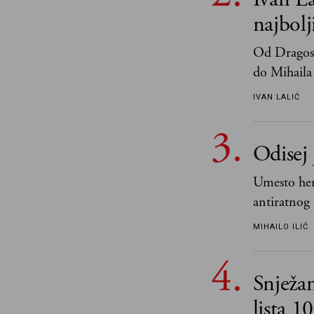
najbol
Od Dragosl
do Mihaila 
IVAN LALIĆ
Odisej 
Umesto her
antiratnog 
učeći na nj
MIHAILO ILIĆ
važnije od 
i pravde
Snježa
lista 1