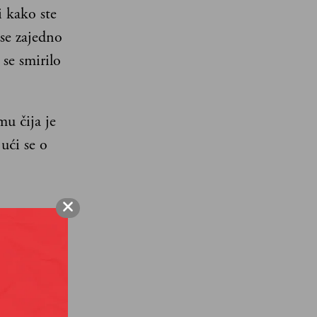
i kako ste
 se zajedno
 se smirilo
mu čija je
ući se o