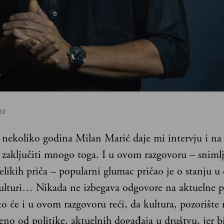
33
 nekoliko godina Milan Marić daje mi intervju i na
e zaključiti mnogo toga. I u ovom razgovoru – sniml
likih priča – popularni glumac pričao je o stanju u 
 kulturi… Nikada ne izbegava odgovore na aktuelne p
to će i u ovom razgovoru reći, da kultura, pozorište
eno od politike, aktuelnih događaja u društvu, jer b