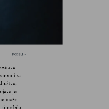
PODELI
 osnovu
jenom i za
društvu,
ojave jer
 ne može
i time bilo