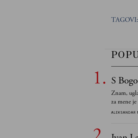
TAGOVI
POP
S Bogo
Znam, ugla
za mene je
tek retki 
ALEKSANDAR 
Ivan La