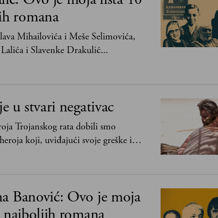
jih romana
ava Mihailovića i Meše Selimovića,
Lalića i Slavenke Drakulić...
je u stvari negativac
oja Trojanskog rata dobili smo
heroja koji, uviđajući svoje greške i
ima, shvata da postoje stvari koje su
svih ratova, slave, novca, herojstva, čak
na Banović: Ovo je moja
0 najboljih romana