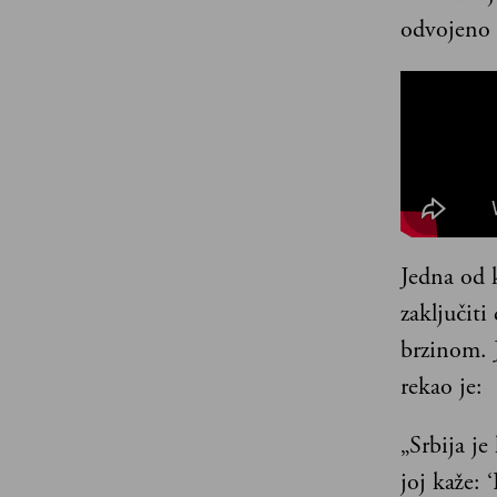
odvojeno 
Jedna od k
zaključit
brzinom. 
rekao je:
„Srbija je
joj kaže: 