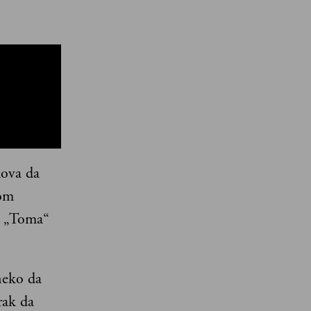
lova da
jom
a „Toma“
neko da
rak da