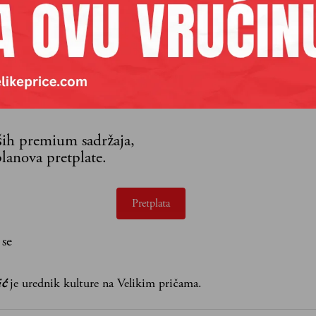
aših premium sadržaja,
lanova pretplate.
Pretplata
 se
ić
je urednik kulture na Velikim pričama.