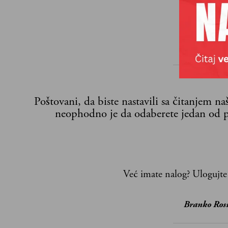
Poštovani, da biste nastavili sa čitanjem n
neophodno je da odaberete jedan od p
Već imate nalog?
Ulogujte
Branko Ros