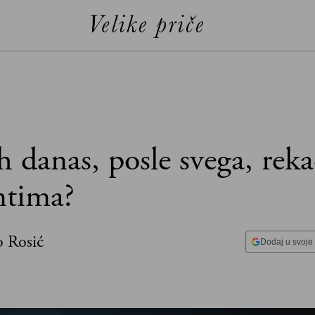
h danas, posle svega, rek
ntima?
o Rosić
Dodaj u svoje