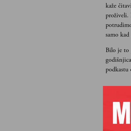
kaže čitav
proživeli.
potrudimo 
samo kad b
Bilo je to
godišnjica
podkastu 