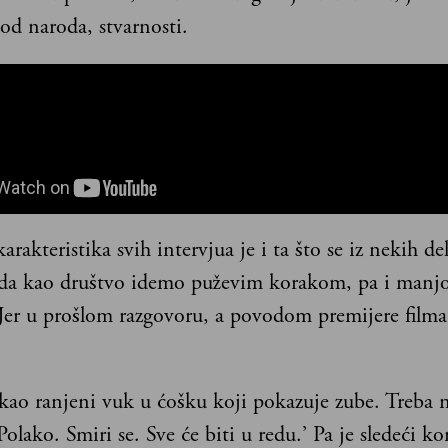
od naroda, stvarnosti.
arakteristika svih intervjua je i ta što se iz nekih de
i da kao društvo idemo puževim korakom, pa i man
Jer u prošlom razgovoru, a povodom premijere film
 kao ranjeni vuk u ćošku koji pokazuje zube. Treba 
‘Polako. Smiri se. Sve će biti u redu.’ Pa je sledeći ko