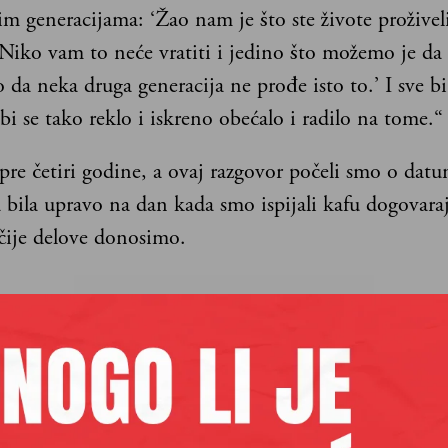
im generacijama: ‘Žao nam je što ste živote proživel
 Niko vam to neće vratiti i jedino što možemo je da
da neka druga generacija ne prođe isto to.’ I sve bi
i se tako reklo i iskreno obećalo i radilo na tome.“
 pre četiri godine, a ovaj razgovor počeli smo o datu
 bila upravo na dan kada smo ispijali kafu dogovaraj
čije delove donosimo.