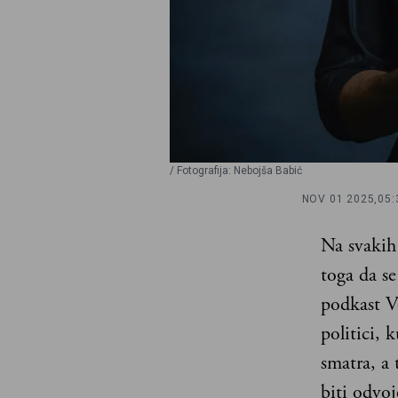
/ Fotografija: Nebojša Babić
NOV 01 2025,
05:
Na svakih
toga da s
podkast Ve
politici,
smatra, a 
biti odvoj