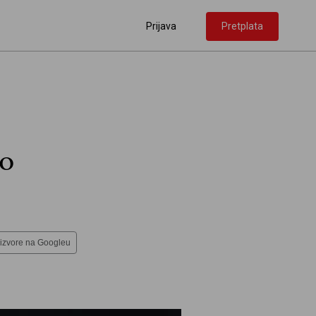
Prijava
Pretplata
ao
 izvore na Googleu