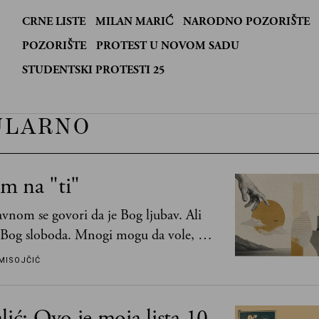
CRNE LISTE
MILAN MARIĆ
NARODNO POZORIŠTE
:
POZORIŠTE
PROTEST U NOVOM SADU
STUDENTSKI PROTESTI 25
ULARNO
m na "ti"
vnom se govori da je Bog ljubav. Ali
 Bog sloboda. Mnogi mogu da vole, a
mogu da podnesu slobodu
MISOJČIĆ
lić: Ovo je moja lista 10