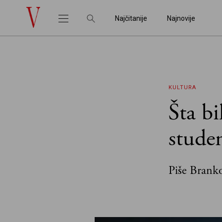
Najčitanije
Najnovije
KULTURA
Šta bi
stude
Piše Brank