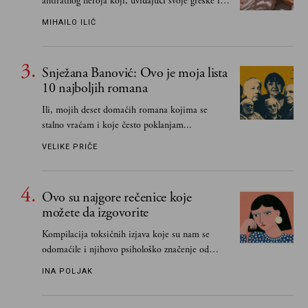
antiratnog heroja koji, uviđajući svoje greške i
učeći na njima, shvata da postoje stvari koje su
MIHAILO ILIĆ
važnije od svih ratova, slave, novca, herojstva,
čak i pravde
Snježana Banović: Ovo je moja lista
10 najboljih romana
Ili, mojih deset domaćih romana kojima se
stalno vraćam i koje često poklanjam...
VELIKE PRIČE
Ovo su najgore rečenice koje
možete da izgovorite
Kompilacija toksičnih izjava koje su nam se
odomaćile i njihovo psihološko značenje od
„Biće ti bolje bez mene“ do „Sve se dešava sa
INA POLJAK
razlogom“