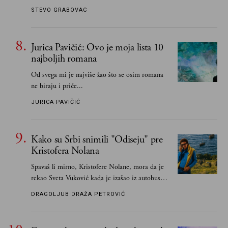
STEVO GRABOVAC
Jurica Pavičić: Ovo je moja lista 10
najboljih romana
Od svega mi je najviše žao što se osim romana
ne biraju i priče...
JURICA PAVIČIĆ
Kako su Srbi snimili "Odiseju" pre
Kristofera Nolana
Spavaš li mirno, Kristofere Nolane, mora da je
rekao Sveta Vuković kada je izašao iz autobusa i
čim je stigao kući pozvao Vojkana
DRAGOLJUB DRAŽA PETROVIĆ
Borisavljevića, izrecitovao mu stihove, a ovaj se
oduševio i rekao mu da pesmu odmah pošalje
Grku poštom u Grčku