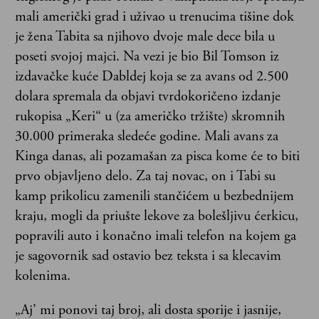
mali američki grad i uživao u trenucima tišine dok
je žena Tabita sa njihovo dvoje male dece bila u
poseti svojoj majci. Na vezi je bio Bil Tomson iz
izdavačke kuće Dabldej koja se za avans od 2.500
dolara spremala da objavi tvrdokoričeno izdanje
rukopisa „Keri“ u (za američko tržište) skromnih
30.000 primeraka sledeće godine. Mali avans za
Kinga danas, ali pozamašan za pisca kome će to biti
prvo objavljeno delo. Za taj novac, on i Tabi su
kamp prikolicu zamenili stančićem u bezbednijem
kraju, mogli da priušte lekove za bolešljivu ćerkicu,
popravili auto i konačno imali telefon na kojem ga
je sagovornik sad ostavio bez teksta i sa klecavim
kolenima.
„Aj’ mi ponovi taj broj, ali dosta sporije i jasnije,