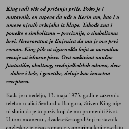
King radi više od pričanja priče. Pošto je i
nastavnik, on uspeva da uđe u Kerin um, kao i u
umove njenih vršnjaka iz klupe. Takođe zna i
ponešto o simbolizmu – preciznije, o simbolizmu
krvi. Neverovatna je činjenica da mu je ovo prvi
roman. King piše sa sigurnošću koja se normalno
vezuje za iskusne pisce. Ova mešavina naučne
fantastike, okultnog, srednjoškolskih odnosa, dece
– dobre i loše, i genetike, deluje kao izuzetna
receptura.
Kada je u nedelju, 13. maja 1973. godine zazvonio
telefon u ulici Senford u Bangoru, Stiven King nije
ni slutio da je to poziv koji će mu promeniti život.
U tom momentu, dvadesetšestogodišnji nastavnik
engleskog je pisao roman o vampirima koji opsedaju