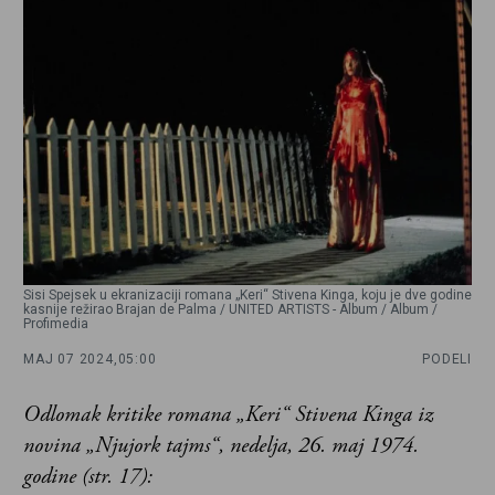
Sisi Spejsek u ekranizaciji romana „Keri“ Stivena Kinga, koju je dve godine
kasnije režirao Brajan de Palma / UNITED ARTISTS - Album / Album /
Profimedia
MAJ 07 2024,
05:00
PODELI
Odlomak kritike romana „Keri“ Stivena Kinga iz
novina „Njujork tajms“, nedelja, 26. maj 1974.
godine (str. 17):