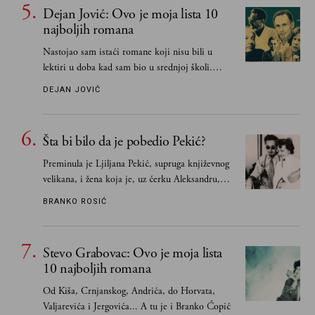
Dejan Jović: Ovo je moja lista 10
najboljih romana
Nastojao sam istaći romane koji nisu bili u
lektiri u doba kad sam bio u srednjoj školi.
Smatrao sam da su "klasici" već dovoljno
DEJAN JOVIĆ
pohvaljeni i istaknuti, pa sam se ograničio na
one romane koje sam čitao ne zato što je to bilo
obavezno, nego po vlastitom izboru
Šta bi bilo da je pobedio Pekić?
Preminula je Ljiljana Pekić, supruga književnog
velikana, i žena koja je, uz ćerku Aleksandru,
vodila računa o zaostavštini pisca. Ovu priču o
BRANKO ROSIĆ
njemu, njegovim političkim idejama i svim
propuštenim prilikama u Srbiji, ispričale su
upravo one koje su Borislava Pekića najbolje
Stevo Grabovac: Ovo je moja lista
poznavale
10 najboljih romana
Od Kiša, Crnjanskog, Andrića, do Horvata,
Valjarevića i Jergovića... A tu je i Branko Ćopić