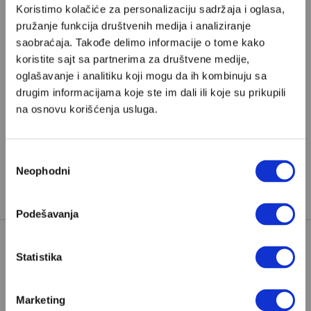
Koristimo kolačiće za personalizaciju sadržaja i oglasa,
Poštovani, da biste nastavili sa čitanjem naših
pružanje funkcija društvenih medija i analiziranje
premium sadržaja, neophodno je da
saobraćaja. Takođe delimo informacije o tome kako
odaberete jedan od planova pretplate.
koristite sajt sa partnerima za društvene medije,
oglašavanje i analitiku koji mogu da ih kombinuju sa
drugim informacijama koje ste im dali ili koje su prikupili
Pretplata
na osnovu korišćenja usluga.
Već imate nalog?
Ulogujte se
Избор
Neophodni
сагласности
Dragana Stojiljković
je
copywriter
, strip scenaristkinja i
prevodilac iz Beograda i saradnica Velikih priča.
Podešavanja
Statistika
BELETRISTIKA
BESTSELERI
CARRIE
DRAGANA STOJILJKOVIĆ
TAGOVI:
Marketing