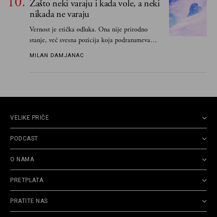
Zašto neki varaju i kada vole, a neki
nikada ne varaju
Vernost je etička odluka. Ona nije prirodno
stanje, već svesna pozicija koja podrazumeva
ograničenje sopstvenih impulsa
MILAN DAMJANAC
VELIKE PRIČE
PODCAST
O NAMA
PRETPLATA
PRATITE NAS