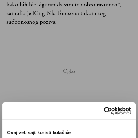
kako bih bio siguran da sam te dobro razumeo“,
zamolio je King Bila Tomsona tokom tog
sudbonosnog poziva.
Ovaj veb sajt koristi kolačiće