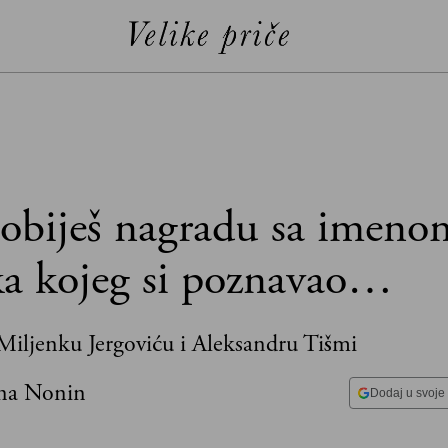
obiješ nagradu sa imeno
ka kojeg si poznavao…
 Miljenku Jergoviću i Aleksandru Tišmi
na Nonin
Dodaj u svoje