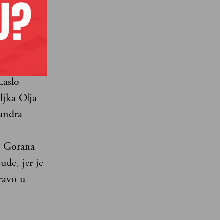
načne
 za
i članovi
Laslo
ljka Olja
andra
r Gorana
ude, jer je
ravo u