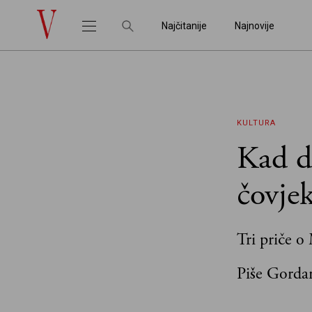
Najčitanije
Najnovije
KULTURA
Kad d
čovje
Tri priče o
Piše Gorda