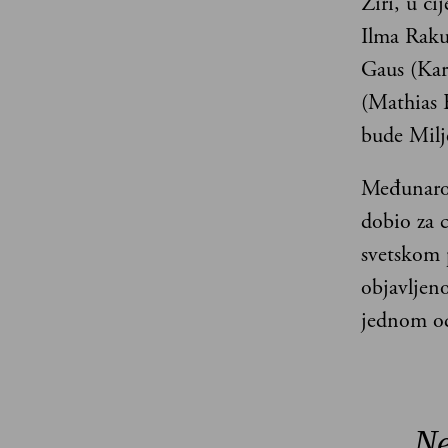
Žiri, u či
Ilma Raku
Gaus (Kar
(Mathias 
bude Milj
Međunarod
dobio za 
svetskom 
objavljen
jednom od
„Ne