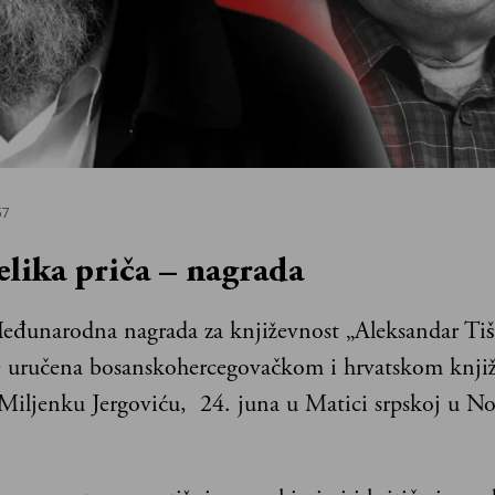
57
elika priča – nagrada
eđunarodna nagrada za književnost „Aleksandar Ti
e uručena bosanskohercegovačkom i hrvatskom knjiž
Miljenku Jergoviću, 24. juna u Matici srpskoj u 