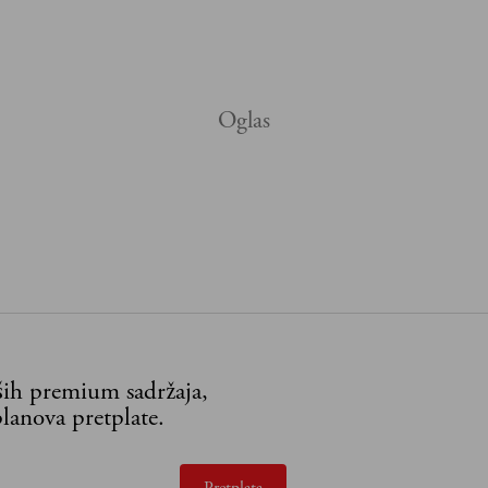
aših premium sadržaja,
lanova pretplate.