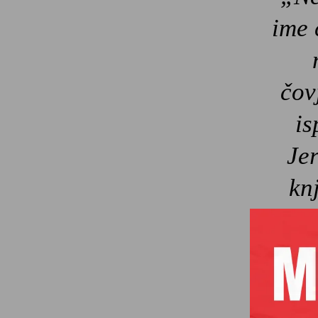
ime 
čov
is
Je
kn
Kako su d