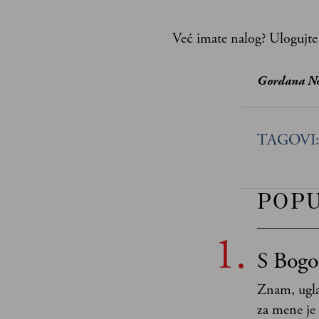
Već imate nalog?
Ulogujte
Gordana N
TAGOVI
POP
S Bogo
Znam, ugla
za mene je