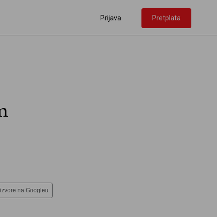
Prijava
Pretplata
m
 izvore na Googleu