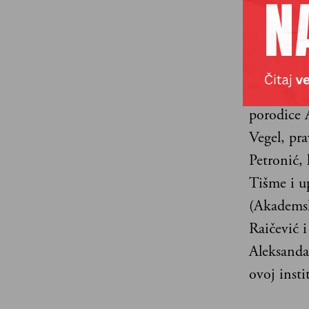
(Srbija) i
romane, Mi
celokupno 
U Svečanoj
porodice A
Vegel, pra
Petronić,
Tišme i u
(Akademsk
Raičević i
Aleksanda
ovoj instit