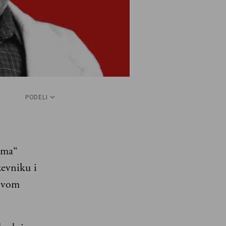
PODELI
šma“
evniku i
Novom