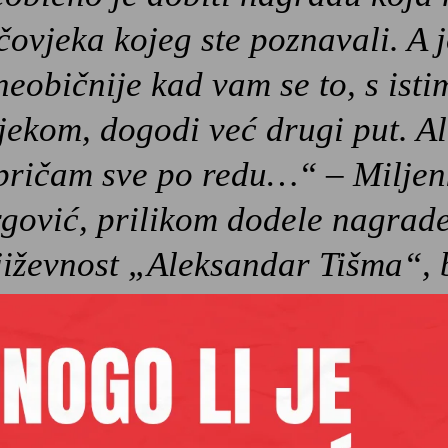
čovjeka kojeg ste poznavali. A j
neobičnije kad vam se to, s isti
jekom, dogodi već drugi put. Al
pričam sve po redu…“ – Milje
rgović, prilikom dodele nagrade
jiževnost „Aleksandar Tišma“, 
ovog 24. juna
osadašnji dobitnici Laslo Darvaši (Mađarska), Davi