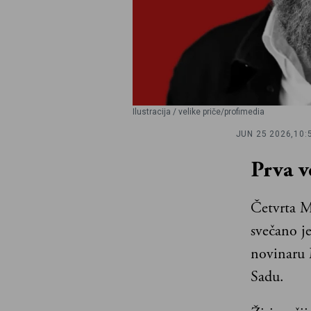
Ilustracija / velike priče/profimedia
JUN 25 2026,
10:
Prva v
Četvrta M
svečano j
novinaru 
Sadu.