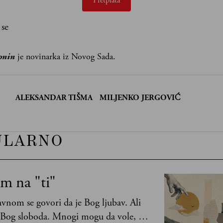
Pretplata
 se
onin
je novinarka iz Novog Sada.
:
ALEKSANDAR TIŠMA
MILJENKO JERGOVIĆ
ULARNO
m na "ti"
vnom se govori da je Bog ljubav. Ali
 Bog sloboda. Mnogi mogu da vole, a