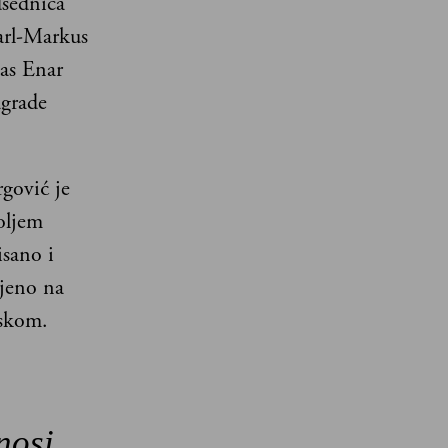
dsednica
arl-Markus
as Enar
agrade
gović je
oljem
sano i
ljeno na
uskom.
nosi