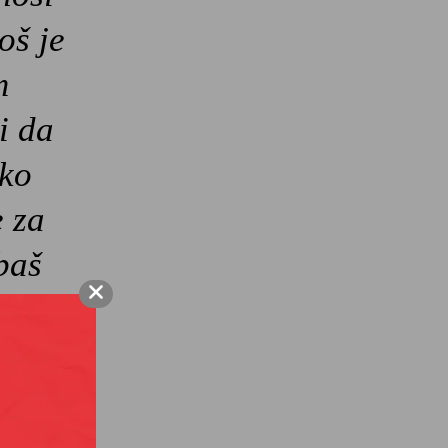
oš je
m
i da
nko
 za
baš
d Albahari