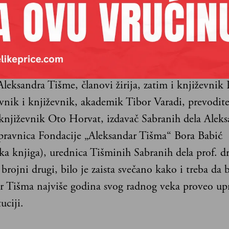
 Sesil Vajsbrot (Francuska), nagradu dobili za pojedi
ljenko Jergović je prvi književnik koji ju je dobio
stvaralaštvo.
 sali Matice srpske, u kojoj su, između ostalih, bili 
leksandra Tišme, članovi žirija, zatim i književnik 
vnik i književnik, akademik Tibor Varadi, prevodite
 književnik Oto Horvat, izdavač Sabranih dela Aleks
pravnica Fondacije „Aleksandar Tišma“ Bora Babić
a knjiga), urednica Tišminih Sabranih dela prof. d
 brojni drugi, bilo je zaista svečano kako i treba da b
r Tišma najviše godina svog radnog veka proveo up
uciji.