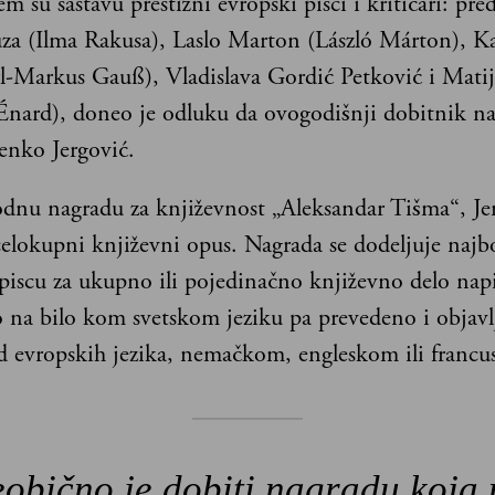
jem su sastavu prestižni evropski pisci i kritičari: pre
za (Ilma Rakusa), Laslo Marton (László Márton), K
l-Markus Gauß), Vladislava Gordić Petković i Matij
Énard), doneo je odluku da ovogodišnji dobitnik n
enko Jergović.
nu nagradu za književnost „Aleksandar Tišma“, Jer
celokupni književni opus. Nagrada se dodeljuje najb
piscu za ukupno ili pojedinačno književno delo napi
o na bilo kom svetskom jeziku pa prevedeno i objav
 evropskih jezika, nemačkom, engleskom ili franc
obično je dobiti nagradu koja 