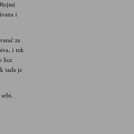
Džejmi
ivana i
varač za
iva, i tek
 lice
k tada je
 sebi.