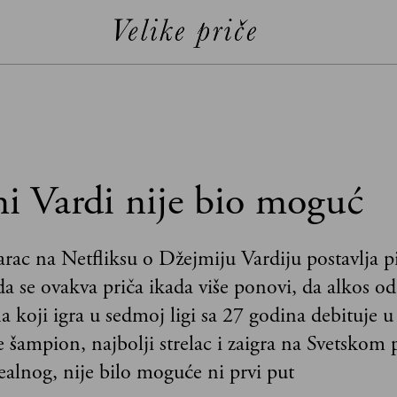
i Vardi nije bio moguć
c na Netfliksu o Džejmiju Vardiju postavlja pit
a se ovakva priča ikada više ponovi, da alkos od
a koji igra u sedmoj ligi sa 27 godina debituje u
ne šampion, najbolji strelac i zaigra na Svetskom 
ealnog, nije bilo moguće ni prvi put