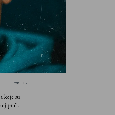
PODELI
a koje su
oj priči.