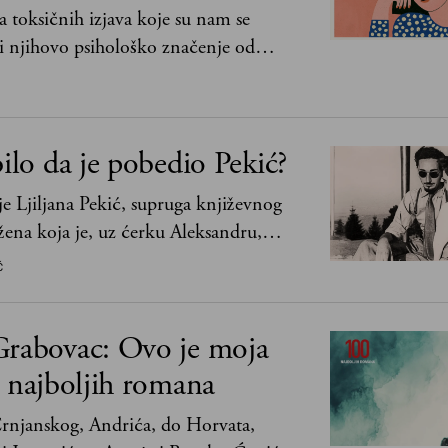
 toksičnih izjava koje su nam se
i njihovo psihološko značenje od
lje bez mene“ do „Sve se dešava sa
bilo da je pobedio Pekić?
e Ljiljana Pekić, supruga književnog
 žena koja je, uz ćerku Aleksandru,
na o zaostavštini pisca. Ovu priču o
Ć
govim političkim idejama i svim
 prilikama u Srbiji, ispričale su
Grabovac: Ovo je moja
koje su Borislava Pekića najbolje
0 najboljih romana
rnjanskog, Andrića, do Horvata,