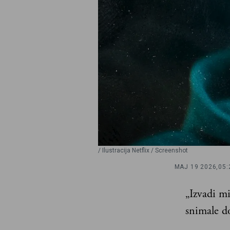
/ Ilustracija Netflix / Screenshot
MAJ 19 2026,
05:
„Izvadi mi
snimale d