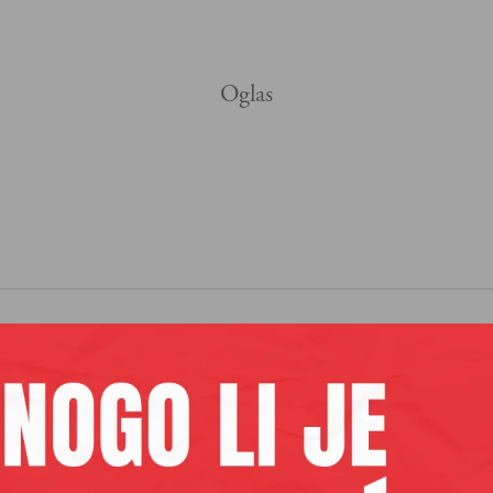
aših premium sadržaja,
lanova pretplate.
Pretplata