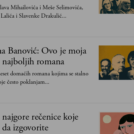
ava Mihailovića i Meše Selimovića,
Lalića i Slavenke Drakulić...
na Banović: Ovo je moja
0 najboljih romana
 deset domaćih romana kojima se stalno
je često poklanjam...
najgore rečenice koje
da izgovorite