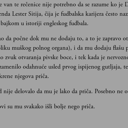
še van te rečenice nije potrebno da se razume ko je 
enda Lester Sitija, čija je fudbalska karijera često naz
bajkom u istoriji engleskog fudbala.
o da počne dok mu ne dodaju to, a to je zapravo ot
bliku muškog polnog organa), i da mu dodaju flašu p
o zvuk otvaranja pivske boce, i tek kada je nervozno
zamenilo odahnuće usled prvog ispijenog gutljaja, te
krene njegova priča.
 nije delovalo da mu je lako da priča. Posebno ne o
ovi su mu svakako išli bolje nego priča.