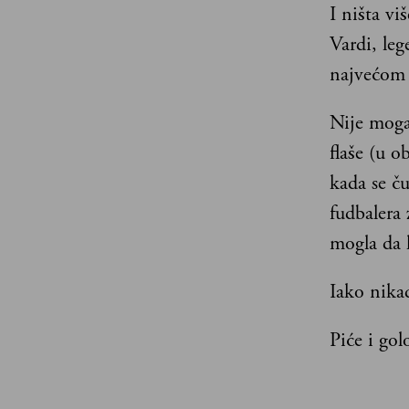
I ništa vi
Vardi, leg
najvećom 
Nije moga
flaše (u o
kada se ču
fudbalera 
mogla da 
Iako nikad
Piće i gol