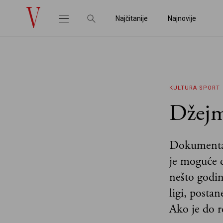
Najčitanije
Najnovije
KULTURA
SPORT
Džejm
Dokumentara
je moguće d
nešto godin
ligi, posta
Ako je do r