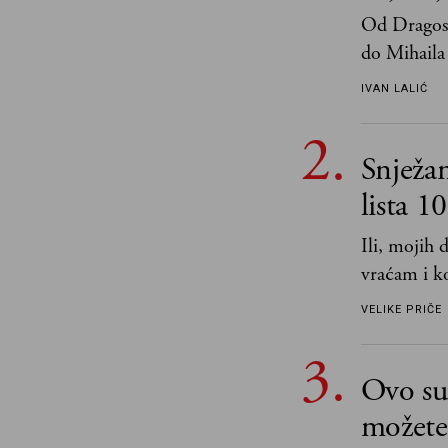
Od Dragosl
do Mihaila 
IVAN LALIĆ
Snježa
lista 1
Ili, mojih
vraćam i ko
VELIKE PRIČE
Ovo su 
možete 