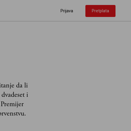
Prijava
Pretplata
anje da li
 dvadeset i
 Premijer
prvenstvu.