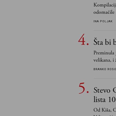
Kompilacija
odomaćile 
„Biće ti bo
INA POLJAK
razlogom“
Šta bi 
Preminula j
velikana, i
vodila raču
BRANKO ROSI
njemu, nje
propuštenim
Stevo 
upravo one 
poznavale
lista 1
Od Kiša, C