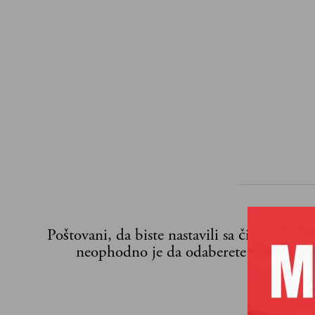
Poštovani, da biste nastavili sa čitanjem n
neophodno je da odaberete jedan od p