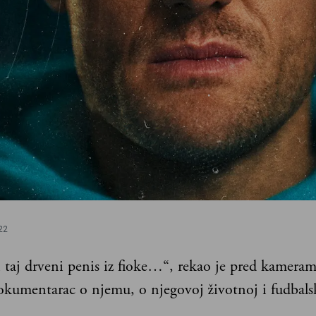
22
 taj drveni penis iz fioke…“, rekao je pred kameram
okumentarac o njemu, o njegovoj životnoj i fudbalsk