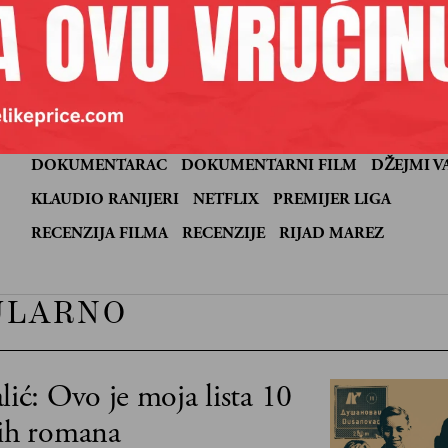
 se
dinović
je izvršni urednik Velikih priča
DOKUMENTARAC
DOKUMENTARNI FILM
DŽEJMI V
:
KLAUDIO RANIJERI
NETFLIX
PREMIJER LIGA
RECENZIJA FILMA
RECENZIJE
RIJAD MAREZ
ULARNO
lić: Ovo je moja lista 10
jih romana