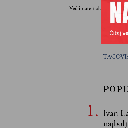
Već imate nalog?
Ulogujte
Veljko Mila
TAGOVI
POP
Ivan La
najbol