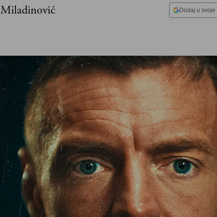
 Miladinović
Dodaj u svoje