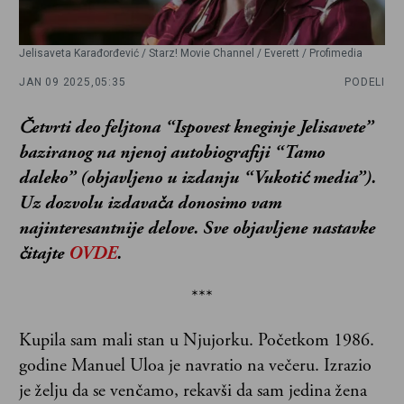
Jelisaveta Karađorđević / Starz! Movie Channel / Everett / Profimedia
JAN 09 2025,
05:35
PODELI
Četvrti deo feljtona “Ispovest kneginje Jelisavete”
baziranog na njenoj autobiografiji “Tamo
daleko” (objavljeno u izdanju “Vukotić media”).
Uz dozvolu izdavača donosimo vam
najinteresantnije delove. Sve objavljene nastavke
čitajte
OVDE
.
***
Kupila sam mali stan u Njujorku. Početkom 1986.
godine Manuel Uloa je navratio na večeru. Izrazio
je želju da se venčamo, rekavši da sam jedina žena