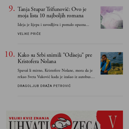
Tanja Stupar Trifunović: Ovo je
moja lista 10 najboljih romana
Ideja je lijepa i zavodljiva i pomalo opasna...
VELIKE PRIČE
Kako su Srbi snimili "Odiseju" pre
Kristofera Nolana
Spavaš li mirno, Kristofere Nolane, mora da je
rekao Sveta Vuković kada je izašao iz autobusa i
čim je stigao kući pozvao Vojkana
DRAGOLJUB DRAŽA PETROVIĆ
Borisavljevića, izrecitovao mu stihove, a ovaj se
oduševio i rekao mu da pesmu odmah pošalje
Grku poštom u Grčku