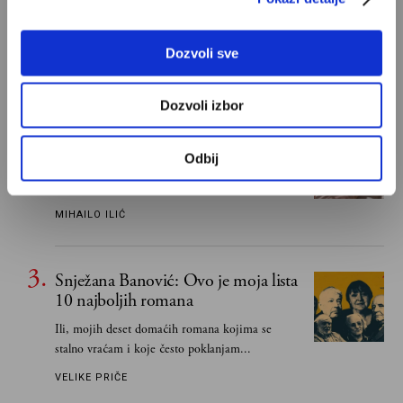
Od Dragoslava Mihailovića i Meše Selimovića,
do Mihaila Lalića i Slavenke Drakulić...
Dozvoli sve
IVAN LALIĆ
Dozvoli izbor
Odisej je u stvari negativac
Odbij
Umesto heroja Trojanskog rata dobili smo
antiratnog heroja koji, uviđajući svoje greške i
učeći na njima, shvata da postoje stvari koje su
MIHAILO ILIĆ
važnije od svih ratova, slave, novca, herojstva,
čak i pravde
Snježana Banović: Ovo je moja lista
10 najboljih romana
Ili, mojih deset domaćih romana kojima se
stalno vraćam i koje često poklanjam...
VELIKE PRIČE