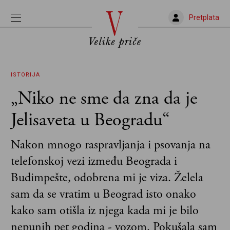
Pretplata
ISTORIJA
„Niko ne sme da zna da je
Jelisaveta u Beogradu“
Nakon mnogo raspravljanja i psovanja na
telefonskoj vezi između Beograda i
Budimpešte, odobrena mi je viza. Želela
sam da se vratim u Beograd isto onako
kako sam otišla iz njega kada mi je bilo
nepunih pet godina - vozom. Pokušala sam