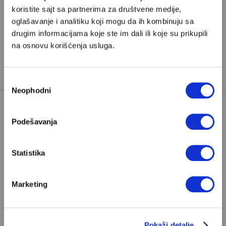
koristite sajt sa partnerima za društvene medije,
oglašavanje i analitiku koji mogu da ih kombinuju sa
ISPOVEST KNEGINJE JELISAVETE
drugim informacijama koje ste im dali ili koje su prikupili
TAGOVI:
JELISAVETA KARAĐORĐEVIĆ
na osnovu korišćenja usluga.
JUGOSLAVIJA
KARAĐORĐEVIĆI
Избор
Neophodni
сагласности
Podešavanja
Statistika
POPULARNO
Marketing
Ivan Lalić: Ovo je moja lista 10
najboljih romana
Pokaži detalje