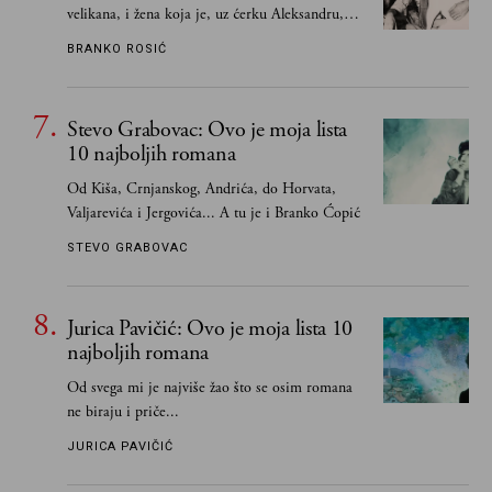
velikana, i žena koja je, uz ćerku Aleksandru,
vodila računa o zaostavštini pisca. Ovu priču o
BRANKO ROSIĆ
njemu, njegovim političkim idejama i svim
propuštenim prilikama u Srbiji, ispričale su
upravo one koje su Borislava Pekića najbolje
Stevo Grabovac: Ovo je moja lista
poznavale
10 najboljih romana
Od Kiša, Crnjanskog, Andrića, do Horvata,
Valjarevića i Jergovića... A tu je i Branko Ćopić
STEVO GRABOVAC
Jurica Pavičić: Ovo je moja lista 10
najboljih romana
Od svega mi je najviše žao što se osim romana
ne biraju i priče...
JURICA PAVIČIĆ