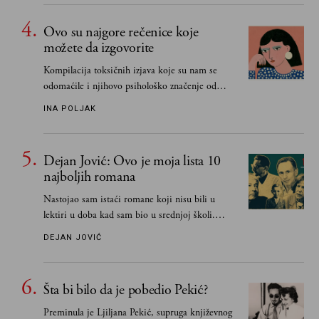
Ovo su najgore rečenice koje
možete da izgovorite
Kompilacija toksičnih izjava koje su nam se
odomaćile i njihovo psihološko značenje od
„Biće ti bolje bez mene“ do „Sve se dešava sa
INA POLJAK
razlogom“
Dejan Jović: Ovo je moja lista 10
najboljih romana
Nastojao sam istaći romane koji nisu bili u
lektiri u doba kad sam bio u srednjoj školi.
Smatrao sam da su "klasici" već dovoljno
DEJAN JOVIĆ
pohvaljeni i istaknuti, pa sam se ograničio na
one romane koje sam čitao ne zato što je to bilo
obavezno, nego po vlastitom izboru
Šta bi bilo da je pobedio Pekić?
Preminula je Ljiljana Pekić, supruga književnog