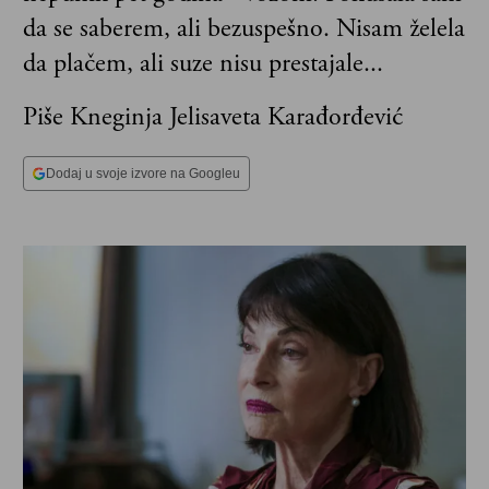
da se saberem, ali bezuspešno. Nisam želela
da plačem, ali suze nisu prestajale...
Piše Kneginja Jelisaveta Karađorđević
Dodaj u svoje izvore na Googleu