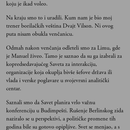
koju je ikad voleo.
Na kraju smo to i uradili. Kum nam je bio moj
trener borilačkih veština Dvajt Vilson. Ni ovog
puta nisam obukla venčanicu.
Odmah nakon venčanja odleteli smo za Limu, gde
je Manuel živeo. Tamo je saznao da su ga izabrali za
kopredsedavajućeg Saveta za interakciju,
organizacije koja okuplja bivše šefove država ili
vlada i verske poglavare u svojevrsni analitički
centar.
Saznali smo da Savet planira vrlo važnu
konferenciju u Budimpešti. Rušenje Berlinskog zida
naziralo se u perspektivi, a političke promene tih
godina bile su gotovo opipljive. Svet se menjao, a s