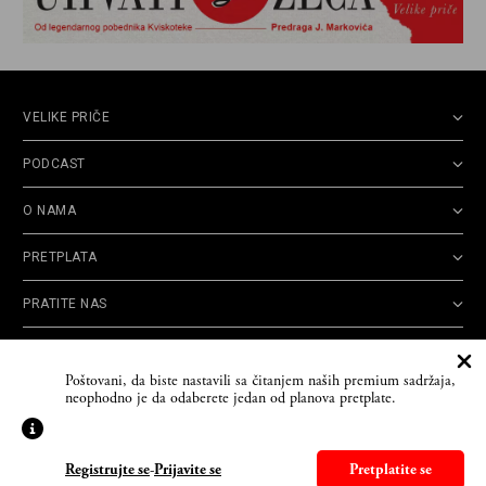
VELIKE PRIČE
PODCAST
O NAMA
PRETPLATA
PRATITE NAS
Politika
Opšti uslovi
Politika
Cookie
Poštovani, da biste nastavili sa čitanjem naših premium sadržaja,
privatnosti
korišćenja
reklamacija
Policy
neophodno je da odaberete jedan od planova pretplate.
© 2026
Velike priče
- TCT News and Entertainment - Sva prava zadržana. Developed
by
Cubes
Registrujte se
-
Prijavite se
Pretplatite se