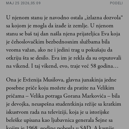
MAJ 25 2026,
05:09
PODELI
U njenom stanu je navodno ostala „izlazna dozvola“
sa kojom je mogla da izađe iz zemlje. U njenom
stanu se baš taj dan našla njena prijateljica Eva koja
je čehoslovačkim bezbednosnim službama bila
veoma važan, ako ne i jedini trag u pokušaju da
otkriju šta se desilo. Eva im je rekla da su otputovali
na vikend. I taj vikend, evo, traje već 58 godina…
Ona je Evženija Musilova, glavna junakinja jedne
posebne priče koju možete da pratite na Velikim
pričama – Velika potraga Gorana Markovića – bila
je devojka, neuspešna studentkinja režije sa kratkim
iskustvom rada na televiziji, koja je u istorijske
beleške upisana kao ljubavnica generala Šejne sa
kojim je 1968. godine pobegla u SAD. A kasnije