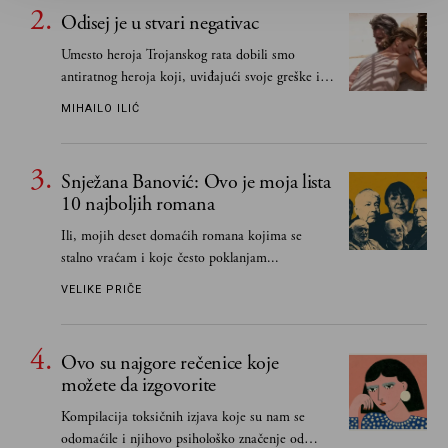
Odisej je u stvari negativac
Umesto heroja Trojanskog rata dobili smo
antiratnog heroja koji, uviđajući svoje greške i
učeći na njima, shvata da postoje stvari koje su
MIHAILO ILIĆ
važnije od svih ratova, slave, novca, herojstva,
čak i pravde
Snježana Banović: Ovo je moja lista
10 najboljih romana
Ili, mojih deset domaćih romana kojima se
stalno vraćam i koje često poklanjam...
VELIKE PRIČE
Ovo su najgore rečenice koje
možete da izgovorite
Kompilacija toksičnih izjava koje su nam se
odomaćile i njihovo psihološko značenje od