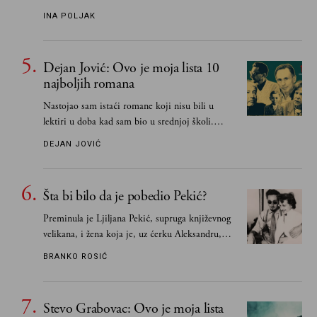
„Biće ti bolje bez mene“ do „Sve se dešava sa
INA POLJAK
razlogom“
Dejan Jović: Ovo je moja lista 10
najboljih romana
Nastojao sam istaći romane koji nisu bili u
lektiri u doba kad sam bio u srednjoj školi.
Smatrao sam da su "klasici" već dovoljno
DEJAN JOVIĆ
pohvaljeni i istaknuti, pa sam se ograničio na
one romane koje sam čitao ne zato što je to bilo
obavezno, nego po vlastitom izboru
Šta bi bilo da je pobedio Pekić?
Preminula je Ljiljana Pekić, supruga književnog
velikana, i žena koja je, uz ćerku Aleksandru,
vodila računa o zaostavštini pisca. Ovu priču o
BRANKO ROSIĆ
njemu, njegovim političkim idejama i svim
propuštenim prilikama u Srbiji, ispričale su
upravo one koje su Borislava Pekića najbolje
Stevo Grabovac: Ovo je moja lista
poznavale