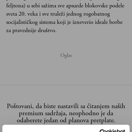
feljtona) u sebi sažima sve apsurde blokovske podele
sveta 20. veka i sve truleži jednog rogobatnog
socijalističkog sistema koji je izneverio ideale borbe
za pravednije društvo.
Poštovani, da biste nastavili sa čitanjem naših
premium sadržaja, neophodno je da
odaberete jedan od planova pretplate.