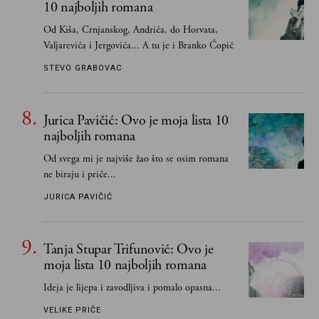
10 najboljih romana
Od Kiša, Crnjanskog, Andrića, do Horvata,
Valjarevića i Jergovića... A tu je i Branko Ćopić
STEVO GRABOVAC
Jurica Pavičić: Ovo je moja lista 10
najboljih romana
Od svega mi je najviše žao što se osim romana
ne biraju i priče...
JURICA PAVIČIĆ
Tanja Stupar Trifunović: Ovo je
moja lista 10 najboljih romana
Ideja je lijepa i zavodljiva i pomalo opasna...
VELIKE PRIČE