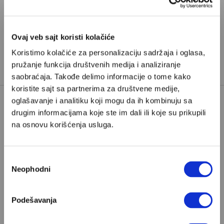
Pretplata
Ovaj veb sajt koristi kolačiće
Već imate nalog?
Ulogujte se
Koristimo kolačiće za personalizaciju sadržaja i oglasa,
pružanje funkcija društvenih medija i analiziranje
Veljko Miladinović
je izvršni urednik Velikih priča
saobraćaja. Takođe delimo informacije o tome kako
koristite sajt sa partnerima za društvene medije,
oglašavanje i analitiku koji mogu da ih kombinuju sa
drugim informacijama koje ste im dali ili koje su prikupili
ALEKSANDAR DUBČEK
na osnovu korišćenja usluga.
ĆEHOSLOVAČKA
EVŽENIJA
EVŽENIJA MUSILOVA
Избор
TAGOVI:
GVOZDENA ZAVESA
JAN ŠEJNA
Neophodni
сагласности
KOMUNIZAM
PRAG
Podešavanja
PRAŠKA ŠKOLA
PRAŠKO PROLEĆE
VARŠAVSKI PAKT