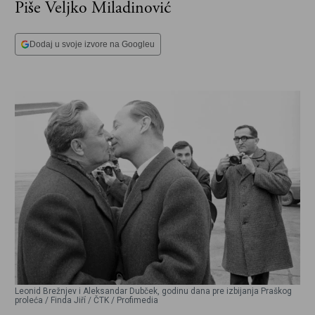
Piše Veljko Miladinović
Dodaj u svoje izvore na Googleu
Leonid Brežnjev i Aleksandar Dubček, godinu dana pre izbijanja Praškog
proleća / Finda Jiří / ČTK / Profimedia