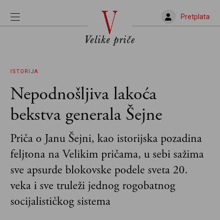
Pretplata
ISTORIJA
Nepodnošljiva lakoća
bekstva generala Šejne
Priča o Janu Šejni, kao istorijska pozadina
feljtona na Velikim pričama, u sebi sažima
sve apsurde blokovske podele sveta 20.
veka i sve truleži jednog rogobatnog
socijalističkog sistema