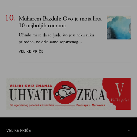
Muharem Bazdulj: Ovo je moja lista
10 najboljih romana
Učinilo mi se da se ljudi, što je u neku ruku
prirodno, ne drže samo sopstvenog
senzibiliteta... Pokušao sam (biće, samo
VELIKE PRIČE
pokušao) da to izbegnem
VELIKE PRIČE