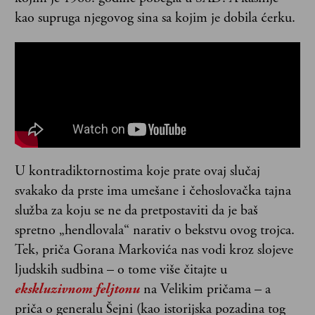
kao supruga njegovog sina sa kojim je dobila ćerku.
U kontradiktornostima koje prate ovaj slučaj
svakako da prste ima umešane i čehoslovačka tajna
služba za koju se ne da pretpostaviti da je baš
spretno „hendlovala“ narativ o bekstvu ovog trojca.
Tek, priča Gorana Markovića nas vodi kroz slojeve
ljudskih sudbina – o tome više čitajte u
ekskluzivnom feljtonu
na Velikim pričama – a
priča o generalu Šejni (kao istorijska pozadina tog