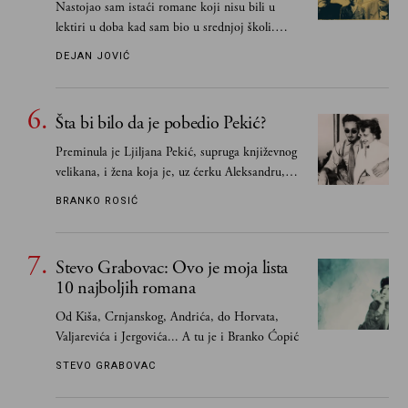
Nastojao sam istaći romane koji nisu bili u
lektiri u doba kad sam bio u srednjoj školi.
Smatrao sam da su "klasici" već dovoljno
DEJAN JOVIĆ
pohvaljeni i istaknuti, pa sam se ograničio na
one romane koje sam čitao ne zato što je to bilo
obavezno, nego po vlastitom izboru
Šta bi bilo da je pobedio Pekić?
Preminula je Ljiljana Pekić, supruga književnog
velikana, i žena koja je, uz ćerku Aleksandru,
vodila računa o zaostavštini pisca. Ovu priču o
BRANKO ROSIĆ
njemu, njegovim političkim idejama i svim
propuštenim prilikama u Srbiji, ispričale su
upravo one koje su Borislava Pekića najbolje
Stevo Grabovac: Ovo je moja lista
poznavale
10 najboljih romana
Od Kiša, Crnjanskog, Andrića, do Horvata,
Valjarevića i Jergovića... A tu je i Branko Ćopić
STEVO GRABOVAC