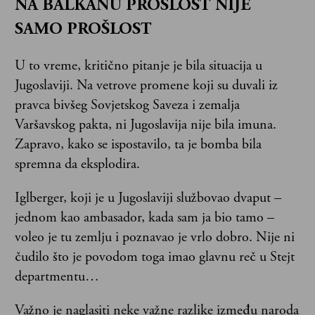
NA BALKANU PROŠLOST NIJE
SAMO PROŠLOST
U to vreme, kritično pitanje je bila situacija u
Jugoslaviji. Na vetrove promene koji su duvali iz
pravca bivšeg Sovjetskog Saveza i zemalja
Varšavskog pakta, ni Jugoslavija nije bila imuna.
Zapravo, kako se ispostavilo, ta je bomba bila
spremna da eksplodira.
Iglberger, koji je u Jugoslaviji službovao dvaput –
jednom kao ambasador, kada sam ja bio tamo –
voleo je tu zemlju i poznavao je vrlo dobro. Nije ni
čudilo što je povodom toga imao glavnu reč u Stejt
departmentu…
Važno je naglasiti neke važne razlike između naroda