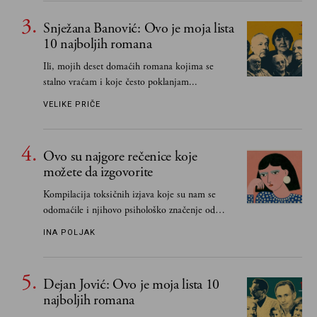
čak i pravde
Snježana Banović: Ovo je moja lista
10 najboljih romana
Ili, mojih deset domaćih romana kojima se
stalno vraćam i koje često poklanjam...
VELIKE PRIČE
Ovo su najgore rečenice koje
možete da izgovorite
Kompilacija toksičnih izjava koje su nam se
odomaćile i njihovo psihološko značenje od
„Biće ti bolje bez mene“ do „Sve se dešava sa
INA POLJAK
razlogom“
Dejan Jović: Ovo je moja lista 10
najboljih romana