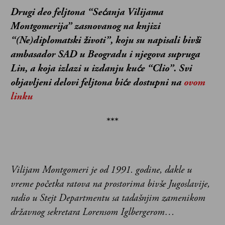
Drugi deo feljtona “Sećanja Vilijama
Montgomerija” zasnovanog na knjizi
“(Ne)diplomatski životi”, koju su napisali bivši
ambasador SAD u Beogradu i njegova supruga
Lin, a koja izlazi u izdanju kuće “Clio”. Svi
objavljeni delovi feljtona biće dostupni na
ovom
linku
***
Vilijam Montgomeri je od 1991. godine, dakle u
vreme početka ratova na prostorima bivše Jugoslavije,
radio u Stejt Departmentu sa tadašnjim zamenikom
državnog sekretara Lorensom Iglbergerom…