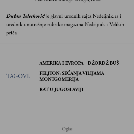
Dušan Telesković
je glavni urednik sajta Nedeljnik.rs i
urednik unutrašnje rubrike magazina Nedeljnik i Velikih
priča
AMERIKA I EVROPA
DŽORDŽ BUŠ
FELJTON: SEĆANJA VILIJAMA
TAGOVI:
MONTGOMERIJA
RAT U JUGOSLAVIJI