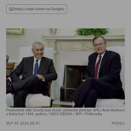
Dodaj u svoje izvore na Googleu
Predsednik SAD Džordž Buš stariji i poslednji premijer SFRJ Ante Marković
u Beloj kući 1989. godine / GREG GIBSON / AFP / Profimedia
SEP 30 2025,
05:01
PODELI