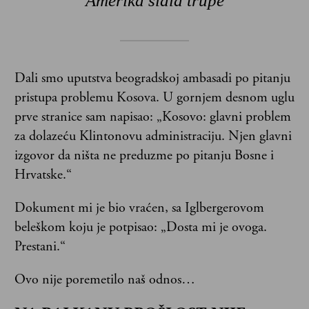
Amerika slala trupe
Dali smo uputstva beogradskoj ambasadi po pitanju
pristupa problemu Kosova. U gornjem desnom uglu
prve stranice sam napisao: „Kosovo: glavni problem
za dolazeću Klintonovu administraciju. Njen glavni
izgovor da ništa ne preduzme po pitanju Bosne i
Hrvatske.“
Dokument mi je bio vraćen, sa Iglbergerovom
beleškom koju je potpisao: „Dosta mi je ovoga.
Prestani.“
Ovo nije poremetilo naš odnos…