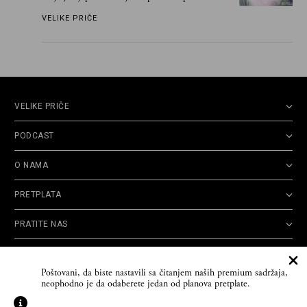
VELIKE PRIČE
VELIKE PRIČE
PODCAST
O NAMA
PRETPLATA
PRATITE NAS
Politika
Opšti uslovi
Politika
Cookie
Poštovani, da biste nastavili sa čitanjem naših premium sadržaja,
privatnosti
korišćenja
reklamacija
Policy
neophodno je da odaberete jedan od planova pretplate.
© 2026
Velike priče
- TCT News and Entertainment - Sva prava zadržana. Developed
by
Cubes