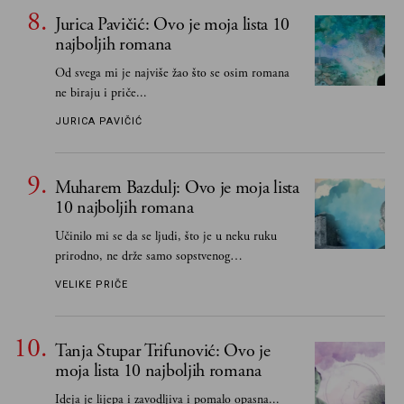
Jurica Pavičić: Ovo je moja lista 10
najboljih romana
Od svega mi je najviše žao što se osim romana
ne biraju i priče...
JURICA PAVIČIĆ
Muharem Bazdulj: Ovo je moja lista
10 najboljih romana
Učinilo mi se da se ljudi, što je u neku ruku
prirodno, ne drže samo sopstvenog
senzibiliteta... Pokušao sam (biće, samo
VELIKE PRIČE
pokušao) da to izbegnem
Tanja Stupar Trifunović: Ovo je
moja lista 10 najboljih romana
Ideja je lijepa i zavodljiva i pomalo opasna...