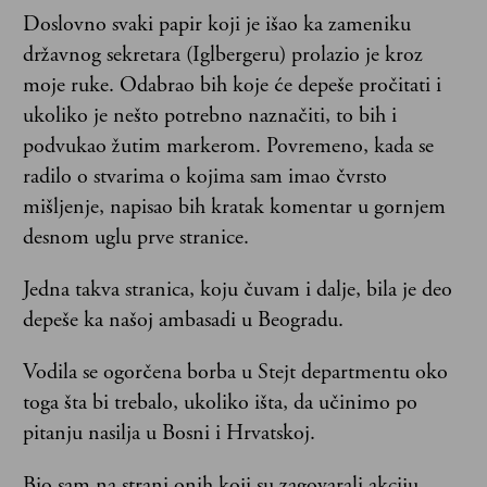
Doslovno svaki papir koji je išao ka zameniku
državnog sekretara (Iglbergeru) prolazio je kroz
moje ruke. Odabrao bih koje će depeše pročitati i
ukoliko je nešto potrebno naznačiti, to bih i
podvukao žutim markerom. Povremeno, kada se
radilo o stvarima o kojima sam imao čvrsto
mišljenje, napisao bih kratak komentar u gornjem
desnom uglu prve stranice.
Jedna takva stranica, koju čuvam i dalje, bila je deo
depeše ka našoj ambasadi u Beogradu.
Vodila se ogorčena borba u Stejt departmentu oko
toga šta bi trebalo, ukoliko išta, da učinimo po
pitanju nasilja u Bosni i Hrvatskoj.
Bio sam na strani onih koji su zagovarali akciju