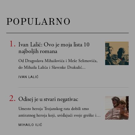
POPULARNO
Ivan Lalić: Ovo je moja lista 10
najboljih romana
Od Dragoslava Mihailovića i Meše Selimovića,
do Mihaila Lalića i Slavenke Drakulić...
IVAN LALIĆ
Odisej je u stvari negativac
Umesto heroja Trojanskog rata dobili smo
antiratnog heroja koji, uviđajući svoje greške i
učeći na njima, shvata da postoje stvari koje su
MIHAILO ILIĆ
važnije od svih ratova, slave, novca, herojstva,