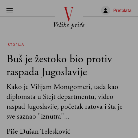
Pretplata
ISTORIJA
Buš je žestoko bio protiv
raspada Jugoslavije
Kako je Vilijam Montgomeri, tada kao
diplomata u Stejt departmentu, video
raspad Jugoslavije, početak ratova i šta je
sve saznao "iznutra"...
Piše Dušan Telesković