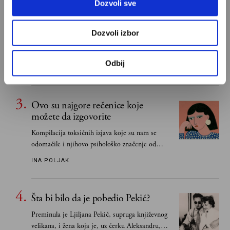
Dozvoli sve
Snježana Banović: Ovo je moja lista
10 najboljih romana
Dozvoli izbor
Ili, mojih deset domaćih romana kojima se
stalno vraćam i koje često poklanjam...
Odbij
VELIKE PRIČE
Ovo su najgore rečenice koje
možete da izgovorite
Kompilacija toksičnih izjava koje su nam se
odomaćile i njihovo psihološko značenje od
„Biće ti bolje bez mene“ do „Sve se dešava sa
INA POLJAK
razlogom“
Šta bi bilo da je pobedio Pekić?
Preminula je Ljiljana Pekić, supruga književnog
velikana, i žena koja je, uz ćerku Aleksandru,