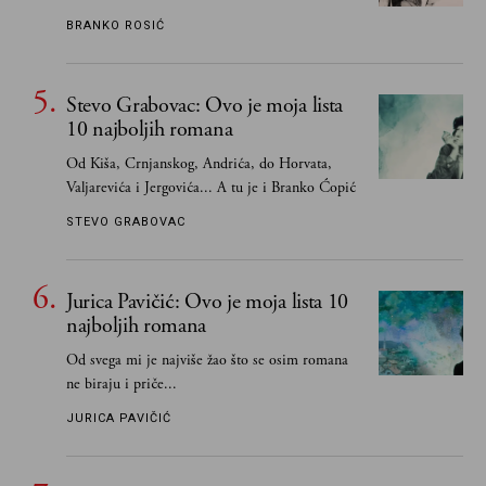
vodila računa o zaostavštini pisca. Ovu priču o
BRANKO ROSIĆ
njemu, njegovim političkim idejama i svim
propuštenim prilikama u Srbiji, ispričale su
upravo one koje su Borislava Pekića najbolje
Stevo Grabovac: Ovo je moja lista
poznavale
10 najboljih romana
Od Kiša, Crnjanskog, Andrića, do Horvata,
Valjarevića i Jergovića... A tu je i Branko Ćopić
STEVO GRABOVAC
Jurica Pavičić: Ovo je moja lista 10
najboljih romana
Od svega mi je najviše žao što se osim romana
ne biraju i priče...
JURICA PAVIČIĆ