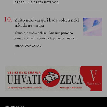
čim je stigao kući pozvao Vojkana
DRAGOLJUB DRAŽA PETROVIĆ
Borisavljevića, izrecitovao mu stihove, a ovaj se
oduševio i rekao mu da pesmu odmah pošalje
Grku poštom u Grčku
Zašto neki varaju i kada vole, a neki
nikada ne varaju
Vernost je etička odluka. Ona nije prirodno
stanje, već svesna pozicija koja podrazumeva
ograničenje sopstvenih impulsa
MILAN DAMJANAC