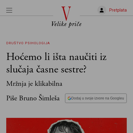
Pretplata
DRUŠTVO
PSIHOLOGIJA
Hoćemo li išta naučiti iz
slučaja časne sestre?
Mržnja je klikabilna
Piše Bruno Šimleša
Dodaj u svoje izvore na Googleu