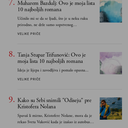
Muharem Bazdulj: Ovo je moja lista
10 najboljih romana
Učinilo mi se da se ljudi, što je u neku ruku
prirodno, ne drže samo sopstvenog
senzibiliteta... Pokušao sam (biće, samo
VELIKE PRIČE
pokušao) da to izbegnem
Tanja Stupar Trifunović: Ovo je
moja lista 10 najboljih romana
Ideja je lijepa i zavodljiva i pomalo opasna...
VELIKE PRIČE
Kako su Srbi snimili "Odiseju" pre
Kristofera Nolana
Spavaš li mirno, Kristofere Nolane, mora da je
rekao Sveta Vuković kada je izašao iz autobusa i