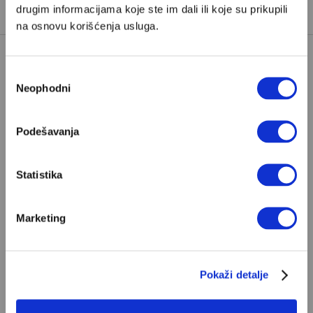
drugim informacijama koje ste im dali ili koje su prikupili
na osnovu korišćenja usluga.
Избор
Neophodni
сагласности
Podešavanja
POPULARNO
Statistika
Ivan Lalić: Ovo je moja lista 10
najboljih romana
Marketing
Od Dragoslava Mihailovića i Meše Selimovića,
do Mihaila Lalića i Slavenke Drakulić...
Pokaži detalje
IVAN LALIĆ