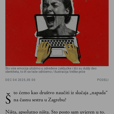
Što više emocija uložimo u određene zaključke i što su dublji deo
identiteta, to ih se teže odričemo / Ilustracija Velike priče
DEC 04 2025,
05:00
PODELI
to ćemo kao društvo naučiti iz slučaja „napada“
Š
na časnu sestru u Zagrebu?
Ništa, apsolutno ništa. Sto posto sam uvjeren u to.