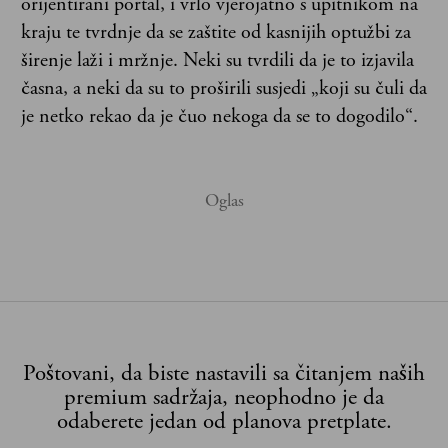
orijentirani portal, i vrlo vjerojatno s upitnikom na
kraju te tvrdnje da se zaštite od kasnijih optužbi za
širenje laži i mržnje. Neki su tvrdili da je to izjavila
časna, a neki da su to proširili susjedi „koji su čuli da
je netko rekao da je čuo nekoga da se to dogodilo“.
Poštovani, da biste nastavili sa čitanjem naših
premium sadržaja, neophodno je da
odaberete jedan od planova pretplate.