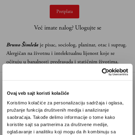
Pretplata
Već imate nalog?
Ulogujte se
Bruno Šimleša
je pisac, sociolog, planinar, otac i suprug.
Alergičan na životnu i intelektualnu lijenost koje se
očituju u banalnosti predrasuda i statičnim životima.
BRUNO ŠIMLEŠA
ČASNA SESTRA
Ovaj veb sajt koristi kolačiće
DRUŠTVENE MREŽE
KLIK
Koristimo kolačiće za personalizaciju sadržaja i oglasa,
pružanje funkcija društvenih medija i analiziranje
TAGOVI:
KLIKTABILNOST
MRŽNJA
saobraćaja. Takođe delimo informacije o tome kako
NAPAD NA ČASNU SESTRU
koristite sajt sa partnerima za društvene medije,
oglašavanje i analitiku koji mogu da ih kombinuju sa
PREDRASUDE