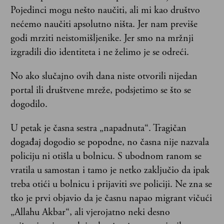
Pojedinci mogu nešto naučiti, ali mi kao društvo
nećemo naučiti apsolutno ništa. Jer nam previše
godi mrziti neistomišljenike. Jer smo na mržnji
izgradili dio identiteta i ne želimo je se odreći.
No ako slučajno ovih dana niste otvorili nijedan
portal ili društvene mreže, podsjetimo se što se
dogodilo.
U petak je časna sestra „napadnuta“. Tragičan
događaj dogodio se popodne, no časna nije nazvala
policiju ni otišla u bolnicu. S ubodnom ranom se
vratila u samostan i tamo je netko zaključio da ipak
treba otići u bolnicu i prijaviti sve policiji. Ne zna se
tko je prvi objavio da je časnu napao migrant vičući
„Allahu Akbar“, ali vjerojatno neki desno