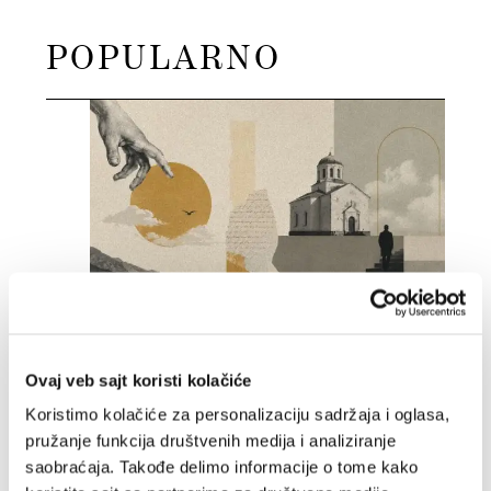
POPULARNO
S Bogom na "ti"
Aleksandar Misojčić
01.08.2026.
Ovaj veb sajt koristi kolačiće
Koristimo kolačiće za personalizaciju sadržaja i oglasa,
pružanje funkcija društvenih medija i analiziranje
saobraćaja. Takođe delimo informacije o tome kako