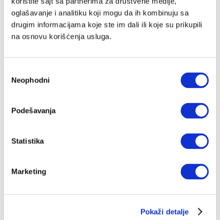
koristite sajt sa partnerima za društvene medije,
oglašavanje i analitiku koji mogu da ih kombinuju sa
drugim informacijama koje ste im dali ili koje su prikupili
na osnovu korišćenja usluga.
Ivan Lalić: Ovo je moja
lista 10 najboljih romana
Избор
Ivan Lalić
Neophodni
сагласности
04.08.2026.
Podešavanja
Statistika
Marketing
Odisej je u stvari negativac
Mihailo Ilić
Pokaži detalje
02.08.2026.