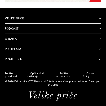
VELIKE PRIČE
PODCAST
O NAMA
PRETPLATA
PRATITE NAS
Politika
Opšti uslovi
Politika
Cookie
privatnosti
korišćenja
reklamacija
Policy
© 2026
Velike priče
- TCT News and Entertainment - Sva prava zadržana. Developed
by
Cubes