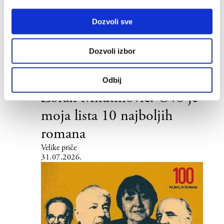
Dozvoli sve
Dozvoli izbor
Odbij
Zoran Milutinović: Ovo je
moja lista 10 najboljih
romana
Velike priče
31.07.2026.