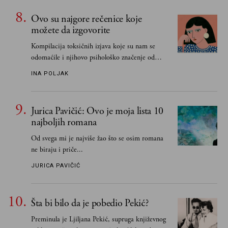
Ovo su najgore rečenice koje
možete da izgovorite
Kompilacija toksičnih izjava koje su nam se
odomaćile i njihovo psihološko značenje od
„Biće ti bolje bez mene“ do „Sve se dešava sa
INA POLJAK
razlogom“
Jurica Pavičić: Ovo je moja lista 10
najboljih romana
Od svega mi je najviše žao što se osim romana
ne biraju i priče...
JURICA PAVIČIĆ
Šta bi bilo da je pobedio Pekić?
Preminula je Ljiljana Pekić, supruga književnog