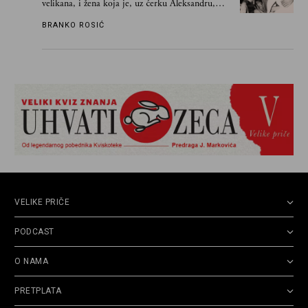
velikana, i žena koja je, uz ćerku Aleksandru,
vodila računa o zaostavštini pisca. Ovu priču o
BRANKO ROSIĆ
njemu, njegovim političkim idejama i svim
propuštenim prilikama u Srbiji, ispričale su
upravo one koje su Borislava Pekića najbolje
poznavale
VELIKE PRIČE
PODCAST
O NAMA
PRETPLATA