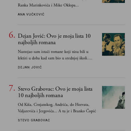
Ranka Marinkovića i Mike Oklopa...
ANA VUČKOVIĆ
Dejan Jović: Ovo je moja lista 10
najboljih romana
Nastojao sam istaći romane koji nisu bili u
lektiri u doba kad sam bio u srednjoj školi.
Smatrao sam da su "klasici" već dovoljno
DEJAN JOVIĆ
pohvaljeni i istaknuti, pa sam se ograničio na
one romane koje sam čitao ne zato što je to bilo
obavezno, nego po vlastitom izboru
Stevo Grabovac: Ovo je moja lista
10 najboljih romana
Od Kiša, Crnjanskog, Andrića, do Horvata,
Valjarevića i Jergovića... A tu je i Branko Ćopić
STEVO GRABOVAC