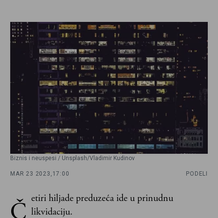
Biznis i neuspesi / Unsplash/Vladimir Kudinov
MAR 23 2023,
17:00
PODELI
etiri hiljade preduzeća ide u prinudnu
Č
likvidaciju.