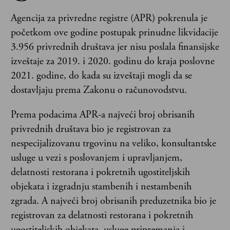
Agencija za privredne registre (APR) pokrenula je
početkom ove godine postupak prinudne likvidacije
3.956 privrednih društava jer nisu poslala finansijske
izveštaje za 2019. i 2020. godinu do kraja poslovne
2021. godine, do kada su izveštaji mogli da se
dostavljaju prema Zakonu o računovodstvu.
Prema podacima APR-a najveći broj obrisanih
privrednih društava bio je registrovan za
nespecijalizovanu trgovinu na veliko, konsultantske
usluge u vezi s poslovanjem i upravljanjem,
delatnosti restorana i pokretnih ugostiteljskih
objekata i izgradnju stambenih i nestambenih
zgrada. A najveći broj obrisanih preduzetnika bio je
registrovan za delatnosti restorana i pokretnih
ugostiteljskih objekata, usluge pripremanja i