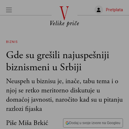
Pretplata
BIZNIS
Gde su grešili najuspešniji
biznismeni u Srbiji
Neuspeh u biznisu je, inače, tabu tema i o
njoj se retko meritorno diskutuje u
domaćoj javnosti, naročito kad su u pitanju
razlozi fijaska
Piše Miša Brkić
Dodaj u svoje izvore na Googleu