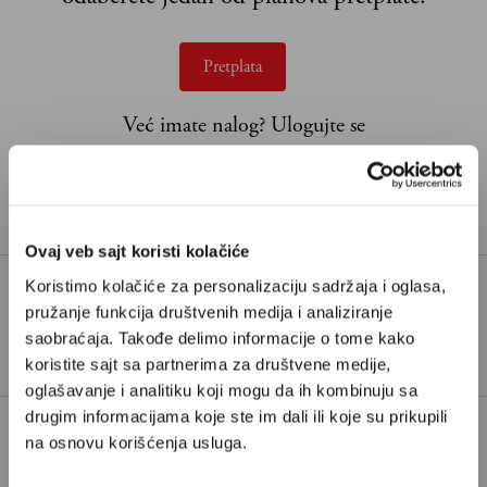
Pretplata
Već imate nalog?
Ulogujte se
Miša Brkić
je ekonomski novinar iz Beograda i saradnik
Velikih priča
Ovaj veb sajt koristi kolačiće
Koristimo kolačiće za personalizaciju sadržaja i oglasa,
pružanje funkcija društvenih medija i analiziranje
TAGOVI:
BIZNIS
INVESTICIJE
saobraćaja. Takođe delimo informacije o tome kako
koristite sajt sa partnerima za društvene medije,
oglašavanje i analitiku koji mogu da ih kombinuju sa
drugim informacijama koje ste im dali ili koje su prikupili
na osnovu korišćenja usluga.