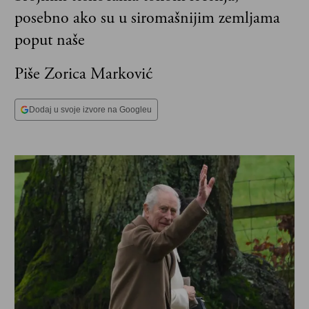
posebno ako su u siromašnijim zemljama
poput naše
Piše Zorica Marković
Dodaj u svoje izvore na Googleu