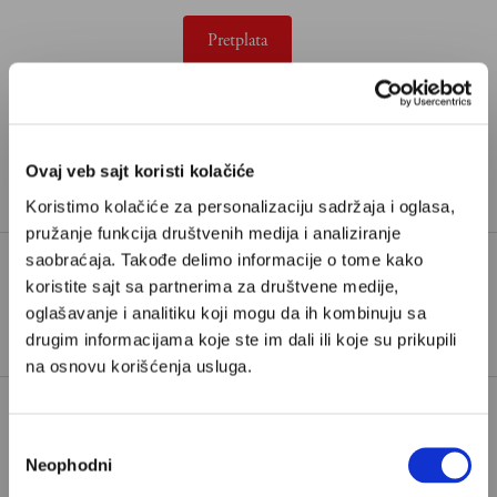
Pretplata
Već imate nalog?
Ulogujte se
Zorica Marković
je novinarka iz Beograda i saradnica
Ovaj veb sajt koristi kolačiće
Velikih priča.
Koristimo kolačiće za personalizaciju sadržaja i oglasa,
pružanje funkcija društvenih medija i analiziranje
saobraćaja. Takođe delimo informacije o tome kako
koristite sajt sa partnerima za društvene medije,
TAGOVI:
KANCER
KRALJ ČARLS
oglašavanje i analitiku koji mogu da ih kombinuju sa
drugim informacijama koje ste im dali ili koje su prikupili
na osnovu korišćenja usluga.
Избор
Neophodni
сагласности