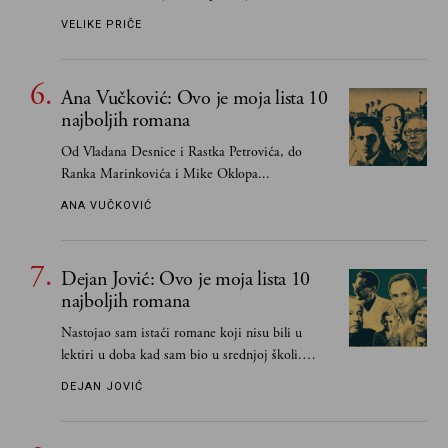
VELIKE PRIČE
Ana Vučković: Ovo je moja lista 10
najboljih romana
Od Vladana Desnice i Rastka Petrovića, do
Ranka Marinkovića i Mike Oklopa...
ANA VUČKOVIĆ
Dejan Jović: Ovo je moja lista 10
najboljih romana
Nastojao sam istaći romane koji nisu bili u
lektiri u doba kad sam bio u srednjoj školi.
Smatrao sam da su "klasici" već dovoljno
DEJAN JOVIĆ
pohvaljeni i istaknuti, pa sam se ograničio na
one romane koje sam čitao ne zato što je to bilo
obavezno, nego po vlastitom izboru