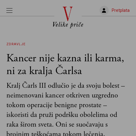
Pretplata
ZDRAVLJE
Kancer nije kazna ili karma,
ni za kralja Čarlsa
Kralj Čarls III odlučio je da svoju bolest –
neimenovani kancer otkriven uzgredno
tokom operacije benigne prostate –
iskoristi da pruži podršku obolelima od
raka širom sveta. Oni se suočavaju s
brojnim teškoćama tokom lečenja,