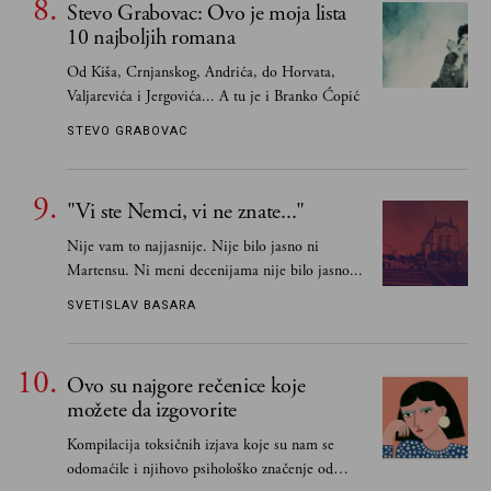
Stevo Grabovac: Ovo je moja lista
10 najboljih romana
Od Kiša, Crnjanskog, Andrića, do Horvata,
Valjarevića i Jergovića... A tu je i Branko Ćopić
STEVO GRABOVAC
"Vi ste Nemci, vi ne znate..."
Nije vam to najjasnije. Nije bilo jasno ni
Martensu. Ni meni decenijama nije bilo jasno...
SVETISLAV BASARA
Ovo su najgore rečenice koje
možete da izgovorite
Kompilacija toksičnih izjava koje su nam se
odomaćile i njihovo psihološko značenje od