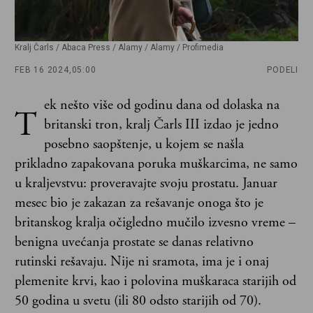
Kralj Čarls / Abaca Press / Alamy / Alamy / Profimedia
FEB 16 2024,
05:00
PODELI
ek nešto više od godinu dana od dolaska na
T
britanski tron, kralj Čarls III izdao je jedno
posebno saopštenje, u kojem se našla
prikladno zapakovana poruka muškarcima, ne samo
u kraljevstvu: proveravajte svoju prostatu. Januar
mesec bio je zakazan za rešavanje onoga što je
britanskog kralja očigledno mučilo izvesno vreme –
benigna uvećanja prostate se danas relativno
rutinski rešavaju. Nije ni sramota, ima je i onaj
plemenite krvi, kao i polovina muškaraca starijih od
50 godina u svetu (ili 80 odsto starijih od 70).