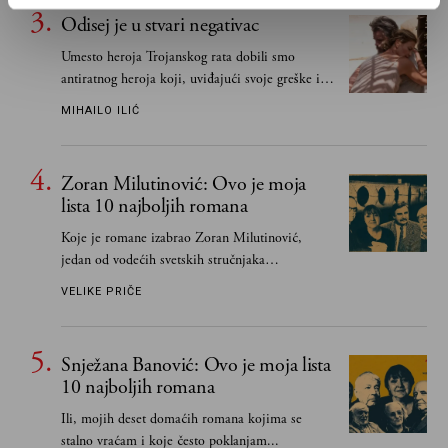
Odisej je u stvari negativac
Umesto heroja Trojanskog rata dobili smo
antiratnog heroja koji, uviđajući svoje greške i
učeći na njima, shvata da postoje stvari koje su
MIHAILO ILIĆ
važnije od svih ratova, slave, novca, herojstva,
čak i pravde
Zoran Milutinović: Ovo je moja
lista 10 najboljih romana
Koje je romane izabrao Zoran Milutinović,
jedan od vodećih svetskih stručnjaka
južnoslovenske književnosti
VELIKE PRIČE
Snježana Banović: Ovo je moja lista
10 najboljih romana
Ili, mojih deset domaćih romana kojima se
stalno vraćam i koje često poklanjam...