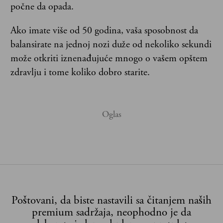
počne da opada.
Ako imate više od 50 godina, vaša sposobnost da
balansirate na jednoj nozi duže od nekoliko sekundi
može otkriti iznenađujuće mnogo o vašem opštem
zdravlju i tome koliko dobro starite.
Poštovani, da biste nastavili sa čitanjem naših
premium sadržaja, neophodno je da