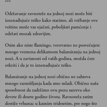
***
Održavanje ravnoteže na jednoj nozi može biti
iznenađujuće teško kako starimo, ali vežbanje ove
veštine može vas ojačati, poboljšati pamćenje i
održati mozak zdravijim.
Osim ako niste flamingo, verovatno ne posvećujete
mnogo vremena delikatnom balansiranju na jednoj
nozi. A u zavisnosti od vaših godina, možda ćete
otkriti i da je to iznenađujuće teško.
Balansiranje na jednoj nozi obično ne zahteva
mnogo razmišljanja kada smo mladi. Obično naša
sposobnost da zadržimo ovu pozu sazreva oko
devete ili desete godine života. Ravnoteža zatim
dostiže vrhunac u kasnim tridesetim, pre nego što