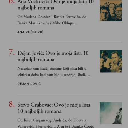
Ana Vučković: Ovo je moja lista 10
najboljih romana
Od Vladana Desnice i Rastka Petrovića, do
Ranka Marinkovića i Mike Oklopa...
ANA VUČKOVIĆ
Dejan Jović: Ovo je moja lista 10
najboljih romana
Nastojao sam istaći romane koji nisu bili u
lektiri u doba kad sam bio u srednjoj školi.
Smatrao sam da su "klasici" već dovoljno
DEJAN JOVIĆ
pohvaljeni i istaknuti, pa sam se ograničio na
one romane koje sam čitao ne zato što je to bilo
obavezno, nego po vlastitom izboru
Stevo Grabovac: Ovo je moja lista
10 najboljih romana
Od Kiša, Crnjanskog, Andrića, do Horvata,
Valjarevića i Jergovića... A tu je i Branko Ćopić