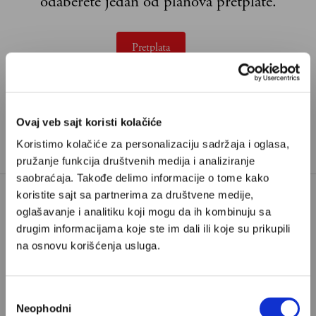
odaberete jedan od planova pretplate.
Pretplata
Već imate nalog?
Ulogujte se
Ovaj veb sajt koristi kolačiće
TAGOVI:
RAVNOTEŽA
STARENJE
Koristimo kolačiće za personalizaciju sadržaja i oglasa,
pružanje funkcija društvenih medija i analiziranje
saobraćaja. Takođe delimo informacije o tome kako
koristite sajt sa partnerima za društvene medije,
oglašavanje i analitiku koji mogu da ih kombinuju sa
drugim informacijama koje ste im dali ili koje su prikupili
na osnovu korišćenja usluga.
POPULARNO
Избор
Neophodni
сагласности