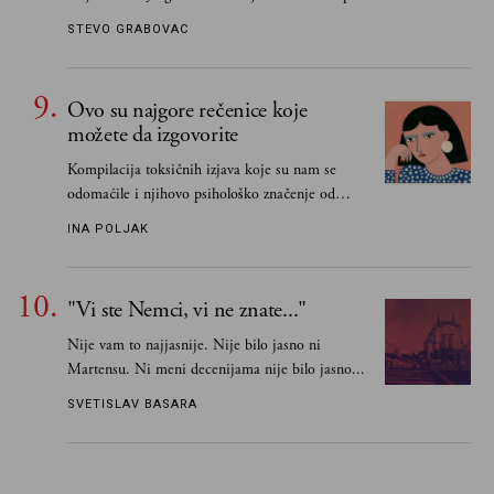
STEVO GRABOVAC
Ovo su najgore rečenice koje
možete da izgovorite
Kompilacija toksičnih izjava koje su nam se
odomaćile i njihovo psihološko značenje od
„Biće ti bolje bez mene“ do „Sve se dešava sa
INA POLJAK
razlogom“
"Vi ste Nemci, vi ne znate..."
Nije vam to najjasnije. Nije bilo jasno ni
Martensu. Ni meni decenijama nije bilo jasno...
SVETISLAV BASARA