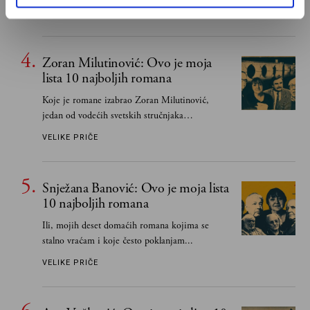
učeći na njima, shvata da postoje stvari koje su
MIHAILO ILIĆ
važnije od svih ratova, slave, novca, herojstva,
čak i pravde
Zoran Milutinović: Ovo je moja
lista 10 najboljih romana
Koje je romane izabrao Zoran Milutinović,
jedan od vodećih svetskih stručnjaka
južnoslovenske književnosti
VELIKE PRIČE
Snježana Banović: Ovo je moja lista
10 najboljih romana
Ili, mojih deset domaćih romana kojima se
stalno vraćam i koje često poklanjam...
VELIKE PRIČE