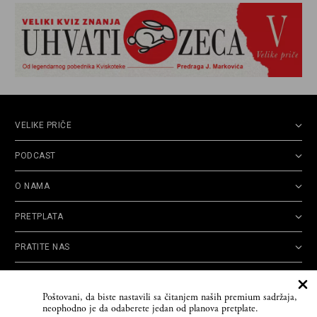
VELIKE PRIČE
PODCAST
O NAMA
PRETPLATA
PRATITE NAS
Politika
Opšti uslovi
Politika
Cookie
Poštovani, da biste nastavili sa čitanjem naših premium sadržaja,
privatnosti
korišćenja
reklamacija
Policy
neophodno je da odaberete jedan od planova pretplate.
© 2026
Velike priče
- TCT News and Entertainment - Sva prava zadržana. Developed