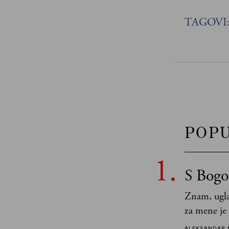
TAGOVI
POP
S Bogo
Znam, ugla
za mene je
tek retki 
ALEKSANDAR 