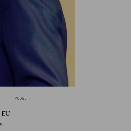
PODELI
a EU
a