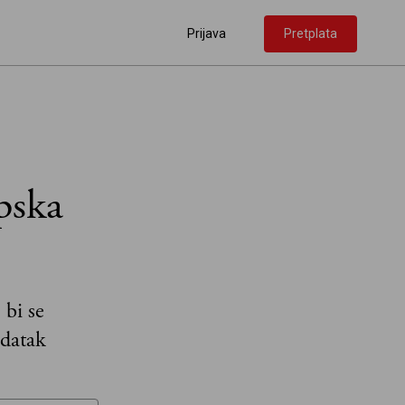
Prijava
Pretplata
pska
bi se
adatak