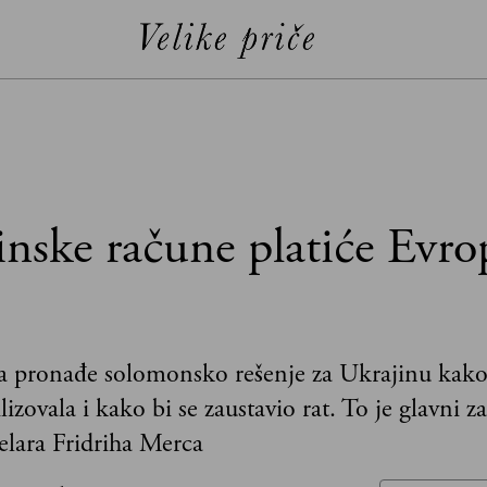
inske račune platiće Evro
 pronađe solomonsko rešenje za Ukrajinu kako 
lizovala i kako bi se zaustavio rat. To je glavni z
lara Fridriha Merca