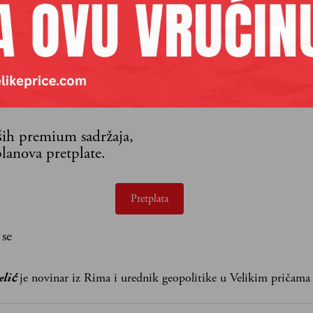
aših premium sadržaja,
lanova pretplate.
Pretplata
 se
elić
je novinar iz Rima i urednik geopolitike u Velikim pričama