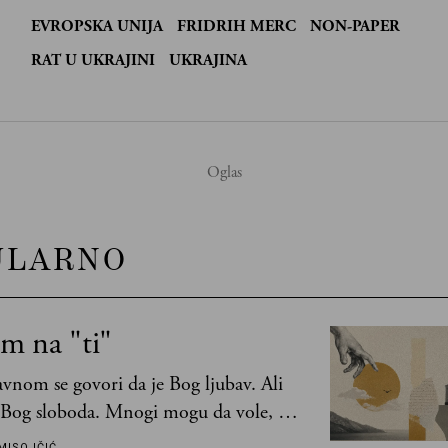
EVROPSKA UNIJA
FRIDRIH MERC
NON-PAPER
:
RAT U UKRAJINI
UKRAJINA
ULARNO
m na "ti"
vnom se govori da je Bog ljubav. Ali
 Bog sloboda. Mnogi mogu da vole, a
mogu da podnesu slobodu
MISOJČIĆ