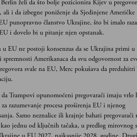
Berlin želi da što bolje pozicionira Kijev u pregovo
ali i da izbegne poniženje da Sjedinjene Američke
U punopravno članstvo Ukrajine, što bi imalo raza
EU i dovelo bi u pitanje njen opstanak.
a u EU ne postoji konsenzus da se Ukrajina primi u 
i i spremnosti Amerikanaca da svu odgovornost za ev
regovora svale na EU, Merc pokušava da preduhitr
ciju.
a da Trampovi opunomoćeni pregovarači imaju vrlo l
e za razumevanje procesa proširenja EU i njenog
anja. Samo neznalice ili krajnje bahati pregovarači 
, kao jednu od ključnih tačaka, u predlog mirovnog
Ukrajine u EU 2027, najkasnije 2028. godine. Drug