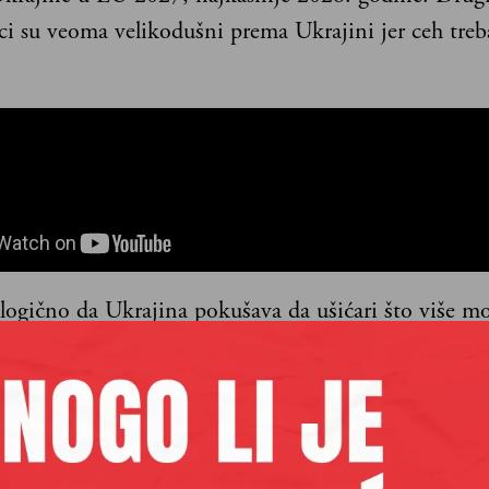
i su veoma velikodušni prema Ukrajini jer ceh treba
logično da Ukrajina pokušava da ušićari što više mo
je u EU a konto stradanja i otpora ruskim agresorim
i na šta manje od brzog članstva u EU, oslanjajući se
nicijativu.