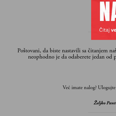
Poštovani, da biste nastavili sa čitanjem n
neophodno je da odaberete jedan od p
Već imate nalog?
Ulogujte
Željko Pant