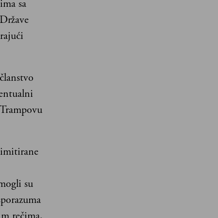
rima sa
 Države
rajući
članstvo
entualni
i Trampovu
imitirane
mogli su
 sporazuma
im rečima,