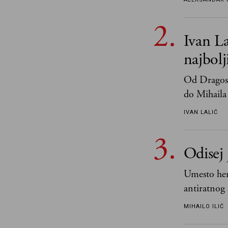
Ivan La
najbol
Od Dragosl
do Mihaila 
IVAN LALIĆ
Odisej 
Umesto her
antiratnog 
učeći na nj
MIHAILO ILIĆ
važnije od 