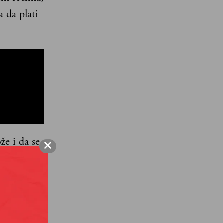
 da plati
že i da se
a i ne
 na