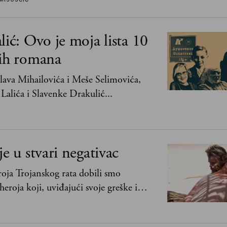
lić: Ovo je moja lista 10
jih romana
ava Mihailovića i Meše Selimovića,
Lalića i Slavenke Drakulić...
je u stvari negativac
oja Trojanskog rata dobili smo
heroja koji, uviđajući svoje greške i
ima, shvata da postoje stvari koje su
svih ratova, slave, novca, herojstva, čak