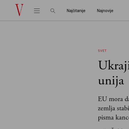
Najčitanije
Najnovije
SVET
Ukraj
unija
EU mora da
zemlja stabi
pisma kance