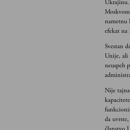
Ukrajinu. 
Moskvom, 
nametnu E
efekat na 
Svestan d
Unije, al
neuspeh p
administra
Nije tajn
kapacitet
funkcionis
da uvrste
članstvo 