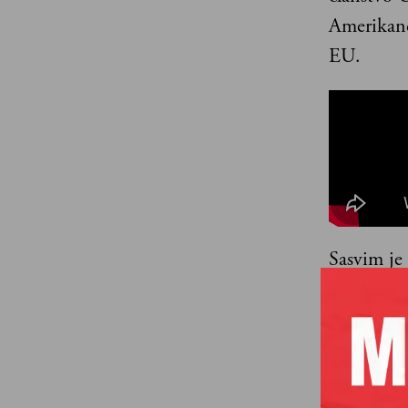
Amerikanc
EU.
Sasvim je 
prošvercu
pristaje n
američku i