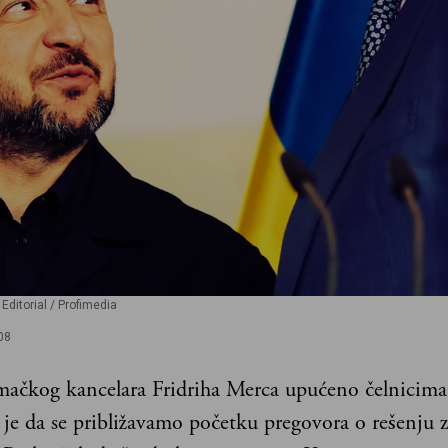
Editorial / Profimedia
08
ačkog kancelara Fridriha Merca upućeno čelnicim
 je da se približavamo početku pregovora o rešenju z