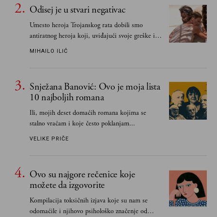
Odisej je u stvari negativac
Umesto heroja Trojanskog rata dobili smo
antiratnog heroja koji, uviđajući svoje greške i
učeći na njima, shvata da postoje stvari koje su
MIHAILO ILIĆ
važnije od svih ratova, slave, novca, herojstva,
čak i pravde
Snježana Banović: Ovo je moja lista
10 najboljih romana
Ili, mojih deset domaćih romana kojima se
stalno vraćam i koje često poklanjam...
VELIKE PRIČE
Ovo su najgore rečenice koje
možete da izgovorite
Kompilacija toksičnih izjava koje su nam se
odomaćile i njihovo psihološko značenje od