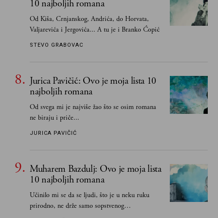
10 najboljih romana
Od Kiša, Crnjanskog, Andrića, do Horvata,
Valjarevića i Jergovića... A tu je i Branko Ćopić
STEVO GRABOVAC
Jurica Pavičić: Ovo je moja lista 10
najboljih romana
Od svega mi je najviše žao što se osim romana
ne biraju i priče...
JURICA PAVIČIĆ
Muharem Bazdulj: Ovo je moja lista
10 najboljih romana
Učinilo mi se da se ljudi, što je u neku ruku
prirodno, ne drže samo sopstvenog
senzibiliteta... Pokušao sam (biće, samo