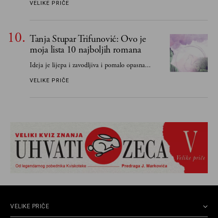
VELIKE PRIČE
pokušao) da to izbegnem
Tanja Stupar Trifunović: Ovo je
moja lista 10 najboljih romana
Ideja je lijepa i zavodljiva i pomalo opasna...
VELIKE PRIČE
VELIKE PRIČE