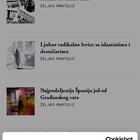
ŽELJKO PANTELIĆ
Ljubav radikalne levice sa islamistima i
desničarima
ŽELJKO PANTELIĆ
Najpodeljenija Španija još od
Građanskog rata
ŽELJKO PANTELIĆ
Feiho se uzda u domino-efekat regionalnih izbora