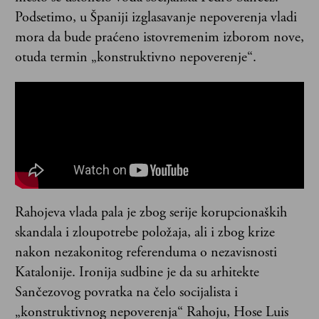
Podsetimo, u Španiji izglasavanje nepoverenja vladi
mora da bude praćeno istovremenim izborom nove,
otuda termin „konstruktivno nepoverenje“.
Rahojeva vlada pala je zbog serije korupcionaških
skandala i zloupotrebe položaja, ali i zbog krize
nakon nezakonitog referenduma o nezavisnosti
Katalonije. Ironija sudbine je da su arhitekte
Sančezovog povratka na čelo socijalista i
„konstruktivnog nepoverenja“ Rahoju, Hose Luis