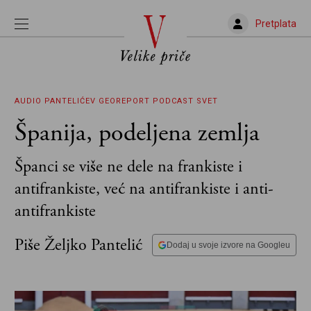
Pretplata
AUDIO
PANTELIĆEV GEOREPORT
PODCAST
SVET
Španija, podeljena zemlja
Španci se više ne dele na frankiste i
antifrankiste, već na antifrankiste i anti-
antifrankiste
Piše Željko Pantelić
Dodaj u svoje izvore na Googleu