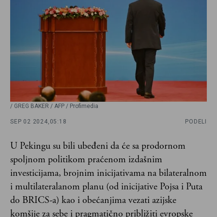
/ GREG BAKER / AFP / Profimedia
SEP 02 2024,
05:18
PODELI
U Pekingu su bili ubeđeni da će sa prodornom
spoljnom politikom praćenom izdašnim
investicijama, brojnim inicijativama na bilateralnom
i multilateralanom planu (od inicijative Pojsa i Puta
do BRICS-a) kao i obećanjima vezati azijske
komšije za sebe i pragmatično približiti evropske