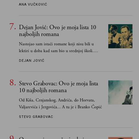
ANA VUČKOVIĆ
Dejan Jović: Ovo je moja lista 10
najboljih romana
Nastojao sam istaći romane koji nisu bili u
lektiri u doba kad sam bio u srednjoj školi.
Smatrao sam da su "klasici" već dovoljno
DEJAN JOVIĆ
pohvaljeni i istaknuti, pa sam se ograničio na
one romane koje sam čitao ne zato što je to bilo
obavezno, nego po vlastitom izboru
Stevo Grabovac: Ovo je moja lista
10 najboljih romana
Od Kiša, Crnjanskog, Andrića, do Horvata,
Valjarevića i Jergovića... A tu je i Branko Ćopić
STEVO GRABOVAC