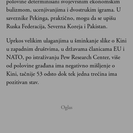
polovine determinisani svojevrsnim ekonomskim
bulizmom, ucenjivanjima i dvostrukim igrama. U
saveznike Pekinga, praktično, mogu da se upišu
Ruska Federacija, Severna Koreja i Pakistan.
Uprkos velikim ulaganjima u šminkanje slike o Kini
u zapadnim društvima, u državama članicama EU i
NATO, po istraživanju Pew Research Center, više
od polovine građana ima negativno mišljenje o
Kini, tačnije 53 odsto dok tek jedna trećina ima
pozitivan stav.