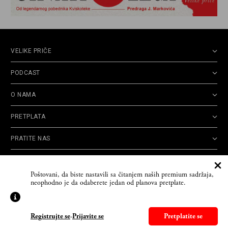
VELIKE PRIČE
PODCAST
O NAMA
PRETPLATA
PRATITE NAS
Politika
Opšti uslovi
Politika
Cookie
Poštovani, da biste nastavili sa čitanjem naših premium sadržaja,
privatnosti
korišćenja
reklamacija
Policy
neophodno je da odaberete jedan od planova pretplate.
© 2026
Velike priče
- TCT News and Entertainment - Sva prava zadržana. Developed
by
Cubes
Registrujte se
-
Prijavite se
Pretplatite se