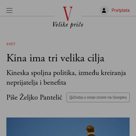
Pretplata
SVET
Kina ima tri velika cilja
Kineska spoljna politika, između kreiranja
neprijatelja i benefita
Piše Željko Pantelić
Dodaj u svoje izvore na Googleu