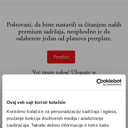
Poštovani, da biste nastavili sa čitanjem naših
premium sadržaja, neophodno je da
odaberete jedan od planova pretplate.
Pretplata
Već imate nalog?
Ulogujte se
Željko Pantelić
je novinar iz Rima i urednik geopolitike
u Velikim pričama
Ovaj veb sajt koristi kolačiće
Koristimo kolačiće za personalizaciju sadržaja i oglasa,
pružanje funkcija društvenih medija i analiziranje
AZIJA
BRICS
BRIKS
FORMOZA
saobraćaja. Takođe delimo informacije o tome kako