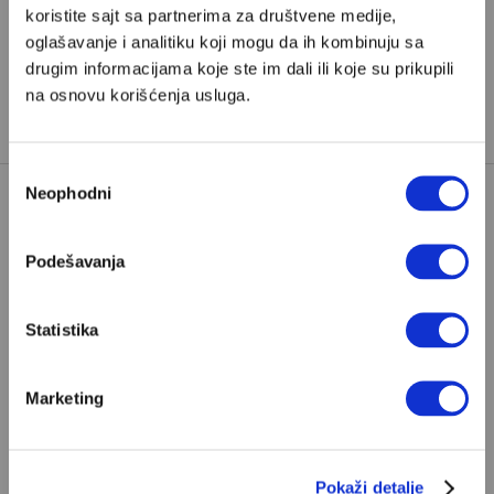
koristite sajt sa partnerima za društvene medije,
KINA
KINA I RUSIJA
oglašavanje i analitiku koji mogu da ih kombinuju sa
TAGOVI:
ODNOSI KINE I SAD
SI ĐINPING
drugim informacijama koje ste im dali ili koje su prikupili
na osnovu korišćenja usluga.
TAJVAN
ŽELJKO PANTELIĆ
Избор
Neophodni
сагласности
Podešavanja
Statistika
POPULARNO
Marketing
S Bogom na "ti"
Znam, uglavnom se govori da je Bog ljubav. Ali
Pokaži detalje
za mene je Bog sloboda. Mnogi mogu da vole, a