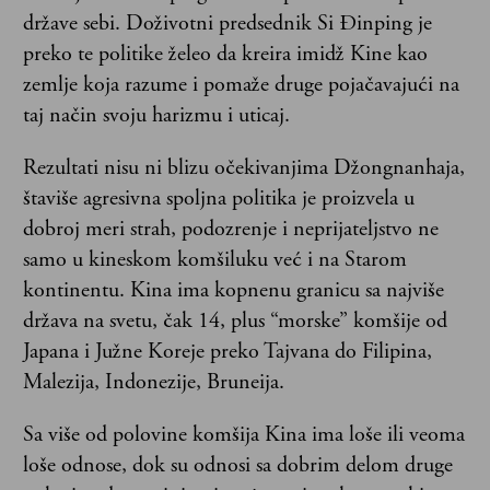
države sebi. Doživotni predsednik Si Đinping je
preko te politike želeo da kreira imidž Kine kao
zemlje koja razume i pomaže druge pojačavajući na
taj način svoju harizmu i uticaj.
Rezultati nisu ni blizu očekivanjima Džongnanhaja,
štaviše agresivna spoljna politika je proizvela u
dobroj meri strah, podozrenje i neprijateljstvo ne
samo u kineskom komšiluku već i na Starom
kontinentu. Kina ima kopnenu granicu sa najviše
država na svetu, čak 14, plus “morske” komšije od
Japana i Južne Koreje preko Tajvana do Filipina,
Malezija, Indonezije, Bruneija.
Sa više od polovine komšija Kina ima loše ili veoma
loše odnose, dok su odnosi sa dobrim delom druge