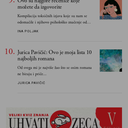
Ovo su najgore rečenice koje
možete da izgovorite
Kompilacija toksičnih izjava koje su nam se
odomaćile i njihovo psihološko značenje od
„Biće ti bolje bez mene“ do „Sve se dešava sa
INA POLJAK
razlogom“
Jurica Pavičić: Ovo je moja lista 10
najboljih romana
Od svega mi je najviše žao što se osim romana
ne biraju i priče...
JURICA PAVIČIĆ