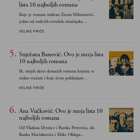
lista 10 najboljih romana
Koje je romane izabrao Zoran Milutinović,
jedan od vodećih svetskih stručnjaka
južnoslovenske književnosti
VELIKE PRIČE
Snježana Banović: Ovo je moja lista
10 najboljih romana
Ili, mojih deset domaćih romana kojima se
stalno vraćam i koje često poklanjam...
VELIKE PRIČE
Ana Vučković: Ovo je moja lista 10
najboljih romana
Od Vladana Desnice i Rastka Petrovića, do
Ranka Marinkovića i Mike Oklopa...