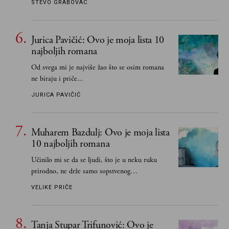
STEVO GRABOVAC
Jurica Pavičić: Ovo je moja lista 10
najboljih romana
Od svega mi je najviše žao što se osim romana
ne biraju i priče...
JURICA PAVIČIĆ
Muharem Bazdulj: Ovo je moja lista
10 najboljih romana
Učinilo mi se da se ljudi, što je u neku ruku
prirodno, ne drže samo sopstvenog
senzibiliteta... Pokušao sam (biće, samo
VELIKE PRIČE
pokušao) da to izbegnem
Tanja Stupar Trifunović: Ovo je