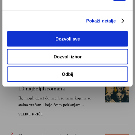
POPULARNO
Pokaži detalje
Ivan Lalić: Ovo je moja lista 10
najboljih romana
Dozvoli sve
Od Dragoslava Mihailovića i Meše Selimovića,
do Mihaila Lalića i Slavenke Drakulić...
Dozvoli izbor
IVAN LALIĆ
Odbij
Snježana Banović: Ovo je moja lista
10 najboljih romana
Ili, mojih deset domaćih romana kojima se
stalno vraćam i koje često poklanjam...
VELIKE PRIČE