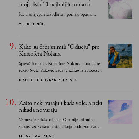
moja lista 10 najboljih romana
Ideja je lijepa i zavodljiva i pomalo opasna...
VELIKE PRIČE
Kako su Srbi snimili "Odiseju" pre
Kristofera Nolana
Spavaš li mirno, Kristofere Nolane, mora da je
rekao Sveta Vuković kada je izašao iz autobusa i
čim je stigao kući pozvao Vojkana
DRAGOLJUB DRAŽA PETROVIĆ
Borisavljevića, izrecitovao mu stihove, a ovaj se
oduševio i rekao mu da pesmu odmah pošalje
Grku poštom u Grčku
Zašto neki varaju i kada vole, a neki
nikada ne varaju
Vernost je etička odluka. Ona nije prirodno
stanje, već svesna pozicija koja podrazumeva
ograničenje sopstvenih impulsa
MILAN DAMJANAC