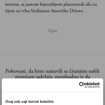
interesa, sa jasnom hijerarhijom planetarnih sila na
čijem su vrhu Sjedinjene Američke Države.
Poštovani, da biste nastavili sa čitanjem naših
premium sadržaja, neophodno je da
odaberete jedan od planova pretplate.
Pretplata
Ovaj veb sajt koristi kolačiće