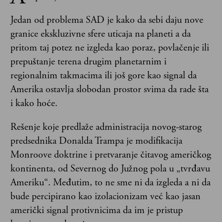
Jedan od problema SAD je kako da sebi daju nove
granice ekskluzivne sfere uticaja na planeti a da
pritom taj potez ne izgleda kao poraz, povlačenje ili
prepuštanje terena drugim planetarnim i
regionalnim takmacima ili još gore kao signal da
Amerika ostavlja slobodan prostor svima da rade šta
i kako hoće.
Rešenje koje predlaže administracija novog-starog
predsednika Donalda Trampa je modifikacija
Monroove doktrine i pretvaranje čitavog američkog
kontinenta, od Severnog do Južnog pola u „tvrđavu
Ameriku“. Međutim, to ne sme ni da izgleda a ni da
bude percipirano kao izolacionizam već kao jasan
američki signal protivnicima da im je pristup