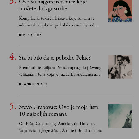
Ovo su najgore rečenice koje
možete da izgovorite
Kompilacija toksičnih izjava koje su nam se
odomaćile i njihovo psihološko značenje od
„Biće ti bolje bez mene“ do „Sve se dešava sa
INA POLJAK
razlogom“
Šta bi bilo da je pobedio Pekić?
Preminula je Ljiljana Pekić, supruga književnog
velikana, i žena koja je, uz ćerku Aleksandru,
vodila računa o zaostavštini pisca. Ovu priču o
BRANKO ROSIĆ
njemu, njegovim političkim idejama i svim
propuštenim prilikama u Srbiji, ispričale su
upravo one koje su Borislava Pekića najbolje
Stevo Grabovac: Ovo je moja lista
poznavale
10 najboljih romana
Od Kiša, Crnjanskog, Andrića, do Horvata,
Valjarevića i Jergovića... A tu je i Branko Ćopić