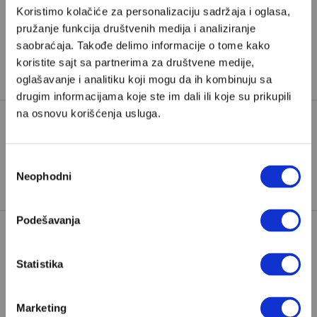
Koristimo kolačiće za personalizaciju sadržaja i oglasa,
Već imate nalog?
Ulogujte se
pružanje funkcija društvenih medija i analiziranje
saobraćaja. Takođe delimo informacije o tome kako
Željko Pantelić
je novinar iz Rima i urednik geopolitike
koristite sajt sa partnerima za društvene medije,
u Velikim pričama
oglašavanje i analitiku koji mogu da ih kombinuju sa
drugim informacijama koje ste im dali ili koje su prikupili
na osnovu korišćenja usluga.
AMERIČKA POLITIKA
DANSKA
TAGOVI:
Избор
GRENLAND
SAD
SEVERNI POL
Neophodni
сагласности
Podešavanja
Statistika
Marketing