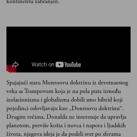
kontinentu zabranjen.
Spajajući staru Monroovu doktrinu iz devetnaestog
veka sa Trampovom koja je na pola puta između
izolacionizma i globalizma dobili smo hibrid koji
pojedinci oslovljavaju kao „Donroovu doktrinu“.
Drugim rečima, Donalda ne interesuje da upravlja
planetom, previše košta i novca i napora i ljudskih
života, njegova ideja je da podeli svet po sferama