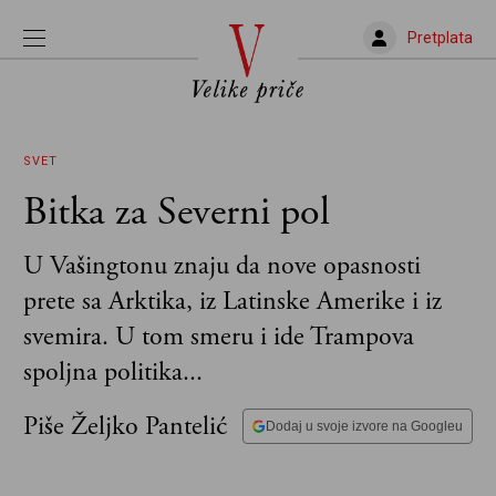
Pretplata
SVET
Bitka za Severni pol
U Vašingtonu znaju da nove opasnosti
prete sa Arktika, iz Latinske Amerike i iz
svemira. U tom smeru i ide Trampova
spoljna politika...
Piše Željko Pantelić
Dodaj u svoje izvore na Googleu