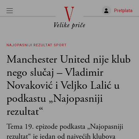
Pretplata
NAJOPASNIJI REZULTAT
SPORT
Manchester United nije klub
nego slučaj – Vladimir
Novaković i Veljko Lalić u
podkastu „Najopasniji
rezultat“
Tema 19. epizode podkasta „Najopasniji
rezultat“ je jedan od najvećih klubova