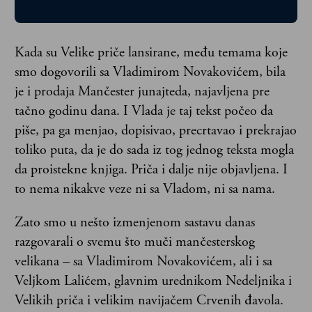
Kada su Velike priče lansirane, među temama koje
smo dogovorili sa Vladimirom Novakovićem, bila
je i prodaja Mančester junajteda, najavljena pre
tačno godinu dana. I Vlada je taj tekst počeo da
piše, pa ga menjao, dopisivao, precrtavao i prekrajao
toliko puta, da je do sada iz tog jednog teksta mogla
da proistekne knjiga. Priča i dalje nije objavljena. I
to nema nikakve veze ni sa Vladom, ni sa nama.
Zato smo u nešto izmenjenom sastavu danas
razgovarali o svemu što muči mančesterskog
velikana – sa Vladimirom Novakovićem, ali i sa
Veljkom Lalićem, glavnim urednikom Nedeljnika i
Velikih priča i velikim navijačem Crvenih đavola.