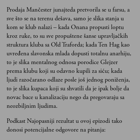
Prodaja Mančester junajteda pretvorila se u farsu, a
sve što se na terenu dešava, samo je slika stanja u
kom se klub nalazi – kada Onana propusti loptu
kroz ruke, to su sve propuštene šanse upravljačkih
struktura kluba sa Old Traforda; kada Ten Hag kao
uvređena slavonska mlada dopusti totalnu anarhiju,
to je slika mentalnog odnosa porodice Glejzer
prema klubu koji su odavno kupili za siću; kada
ljudi razočarano odlaze posle još jednog poniženja,
to je slika kupaca koji su shvatili da je ipak bolje da
novac bace u kanalizaciju nego da pregovaraju sa
neozbiljnim ljudima.
Podkast Najopasniji rezultat u ovoj epizodi tako
donosi potencijalne odgovore na pitanja: