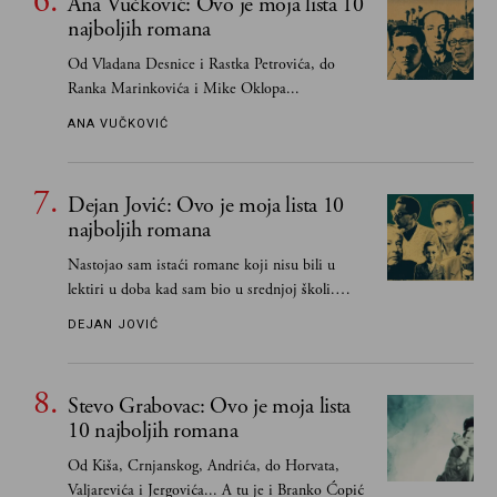
Ana Vučković: Ovo je moja lista 10
najboljih romana
Od Vladana Desnice i Rastka Petrovića, do
Ranka Marinkovića i Mike Oklopa...
ANA VUČKOVIĆ
Dejan Jović: Ovo je moja lista 10
najboljih romana
Nastojao sam istaći romane koji nisu bili u
lektiri u doba kad sam bio u srednjoj školi.
Smatrao sam da su "klasici" već dovoljno
DEJAN JOVIĆ
pohvaljeni i istaknuti, pa sam se ograničio na
one romane koje sam čitao ne zato što je to bilo
obavezno, nego po vlastitom izboru
Stevo Grabovac: Ovo je moja lista
10 najboljih romana
Od Kiša, Crnjanskog, Andrića, do Horvata,
Valjarevića i Jergovića... A tu je i Branko Ćopić