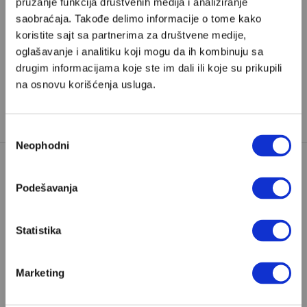
pružanje funkcija društvenih medija i analiziranje
striming platformama i na YouTube.
saobraćaja. Takođe delimo informacije o tome kako
koristite sajt sa partnerima za društvene medije,
oglašavanje i analitiku koji mogu da ih kombinuju sa
drugim informacijama koje ste im dali ili koje su prikupili
na osnovu korišćenja usluga.
Избор
Neophodni
сагласности
Poštovani, da biste nastavili sa čitanjem naših
Podešavanja
premium sadržaja, neophodno je da
odaberete jedan od planova pretplate.
Statistika
Pretplata
Marketing
Već imate nalog?
Ulogujte se