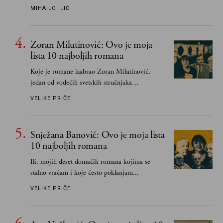
učeći na njima, shvata da postoje stvari koje su
MIHAILO ILIĆ
važnije od svih ratova, slave, novca, herojstva,
čak i pravde
Zoran Milutinović: Ovo je moja
lista 10 najboljih romana
Koje je romane izabrao Zoran Milutinović,
jedan od vodećih svetskih stručnjaka
južnoslovenske književnosti
VELIKE PRIČE
Snježana Banović: Ovo je moja lista
10 najboljih romana
Ili, mojih deset domaćih romana kojima se
stalno vraćam i koje često poklanjam...
VELIKE PRIČE