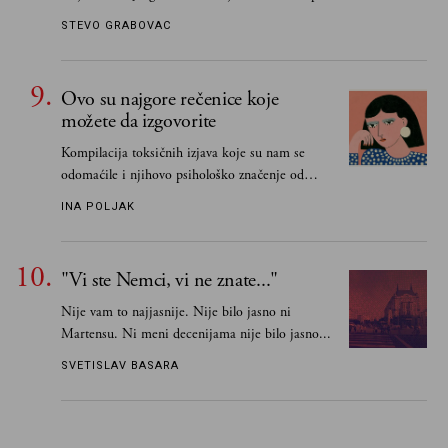
STEVO GRABOVAC
Ovo su najgore rečenice koje
možete da izgovorite
Kompilacija toksičnih izjava koje su nam se
odomaćile i njihovo psihološko značenje od
„Biće ti bolje bez mene“ do „Sve se dešava sa
INA POLJAK
razlogom“
"Vi ste Nemci, vi ne znate..."
Nije vam to najjasnije. Nije bilo jasno ni
Martensu. Ni meni decenijama nije bilo jasno...
SVETISLAV BASARA