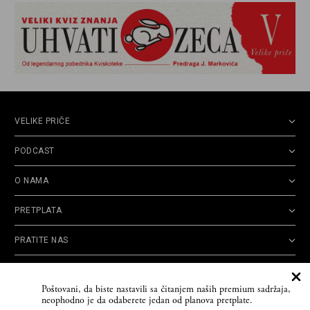
VELIKE PRIČE
PODCAST
O NAMA
PRETPLATA
PRATITE NAS
Politika
Opšti uslovi
Politika
Cookie
Poštovani, da biste nastavili sa čitanjem naših premium sadržaja,
privatnosti
korišćenja
reklamacija
Policy
neophodno je da odaberete jedan od planova pretplate.
© 2026
Velike priče
- TCT News and Entertainment - Sva prava zadržana. Developed