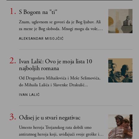
S Bogom na "ti"
Znam, uglavnom se govori da je Bog ljubav. Ali
za mene je Bog sloboda. Mnogi mogu da vole, a
tek retki mogu da podnesu slobodu
ALEKSANDAR MISOJČIĆ
Ivan Lalić: Ovo je moja lista 10
najboljih romana
Od Dragoslava Mihailovića i Meše Selimovića,
do Mihaila Lalića i Slavenke Drakulić...
IVAN LALIĆ
Odisej je u stvari negativac
Umesto heroja Trojanskog rata dobili smo
antiratnog heroja koji, uviđajući svoje greške i