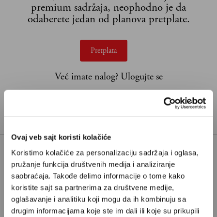
premium sadržaja, neophodno je da
odaberete jedan od planova pretplate.
Pretplata
Već imate nalog?
Ulogujte se
Relja Basara je fudbalski analitičar, zaljubljenik u ovu igru
i navijač Indiana Pacersa.
Ovaj veb sajt koristi kolačiće
Koristimo kolačiće za personalizaciju sadržaja i oglasa,
pružanje funkcija društvenih medija i analiziranje
ANTOINE SEMENYO
saobraćaja. Takođe delimo informacije o tome kako
TAGOVI:
FLORIAN WIRTZ
FUDBAL
koristite sajt sa partnerima za društvene medije,
oglašavanje i analitiku koji mogu da ih kombinuju sa
PREMIJER LIGA
VITINHA
drugim informacijama koje ste im dali ili koje su prikupili