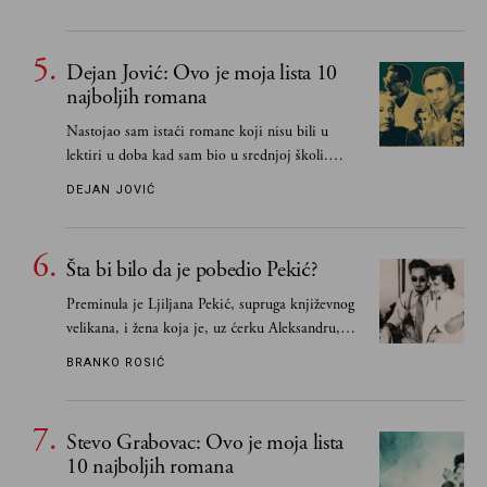
razlogom“
Dejan Jović: Ovo je moja lista 10
najboljih romana
Nastojao sam istaći romane koji nisu bili u
lektiri u doba kad sam bio u srednjoj školi.
Smatrao sam da su "klasici" već dovoljno
DEJAN JOVIĆ
pohvaljeni i istaknuti, pa sam se ograničio na
one romane koje sam čitao ne zato što je to bilo
obavezno, nego po vlastitom izboru
Šta bi bilo da je pobedio Pekić?
Preminula je Ljiljana Pekić, supruga književnog
velikana, i žena koja je, uz ćerku Aleksandru,
vodila računa o zaostavštini pisca. Ovu priču o
BRANKO ROSIĆ
njemu, njegovim političkim idejama i svim
propuštenim prilikama u Srbiji, ispričale su
upravo one koje su Borislava Pekića najbolje
Stevo Grabovac: Ovo je moja lista
poznavale
10 najboljih romana