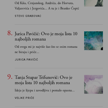
Od Kiša, Crnjanskog, Andrića, do Horvata,
Valjarevića i Jergovića... A tu je i Branko Ćopić
STEVO GRABOVAC
Jurica Pavičić: Ovo je moja lista 10
najboljih romana
Od svega mi je najviše žao što se osim romana
ne biraju i priče...
JURICA PAVIČIĆ
Tanja Stupar Trifunović: Ovo je
moja lista 10 najboljih romana
Ideja je lijepa i zavodljiva i pomalo opasna...
VELIKE PRIČE