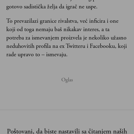
gotovo sadistička želja da igrač ne uspe.
To prevazilazi granice rivalstva, već inficira i one
koji od toga nemaju baš nikakav interes, a ta
potreba za ismevanjem proizvela je nekoliko užasno
neduhovitih profila na ex Twitteru i Facebooku, koji
rade upravo to – ismevaju.
Poštovani, da biste nastavili sa čitanjem naših