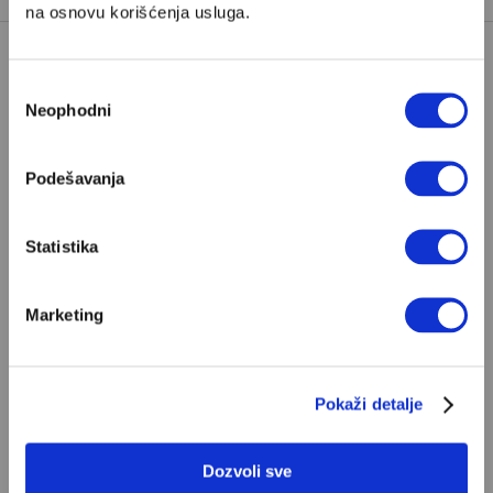
na osnovu korišćenja usluga.
Избор
Neophodni
сагласности
Podešavanja
POPULARNO
Statistika
Ivan Lalić: Ovo je moja lista 10
najboljih romana
Marketing
Od Dragoslava Mihailovića i Meše Selimovića,
do Mihaila Lalića i Slavenke Drakulić...
Pokaži detalje
IVAN LALIĆ
Dozvoli sve
Odisej je u stvari negativac