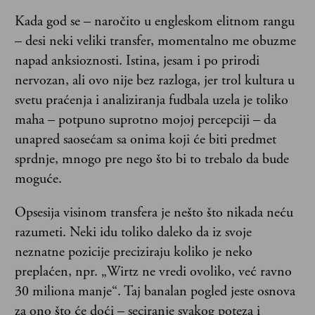
Kada god se – naročito u engleskom elitnom rangu
– desi neki veliki transfer, momentalno me obuzme
napad anksioznosti. Istina, jesam i po prirodi
nervozan, ali ovo nije bez razloga, jer trol kultura u
svetu praćenja i analiziranja fudbala uzela je toliko
maha – potpuno suprotno mojoj percepciji – da
unapred saosećam sa onima koji će biti predmet
sprdnje, mnogo pre nego što bi to trebalo da bude
moguće.
Opsesija visinom transfera je nešto što nikada neću
razumeti. Neki idu toliko daleko da iz svoje
neznatne pozicije preciziraju koliko je neko
preplaćen, npr. „Wirtz ne vredi ovoliko, već ravno
30 miliona manje“. Taj banalan pogled jeste osnova
za ono što će doći – seciranje svakog poteza i