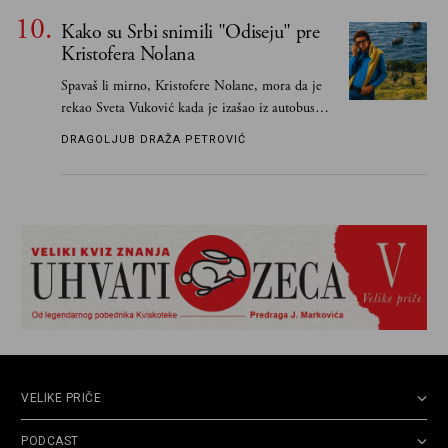
Kako su Srbi snimili "Odiseju" pre
Kristofera Nolana
Spavaš li mirno, Kristofere Nolane, mora da je
rekao Sveta Vuković kada je izašao iz autobusa i
čim je stigao kući pozvao Vojkana
DRAGOLJUB DRAŽA PETROVIĆ
Borisavljevića, izrecitovao mu stihove, a ovaj se
oduševio i rekao mu da pesmu odmah pošalje
Grku poštom u Grčku
VELIKE PRIČE
PODCAST