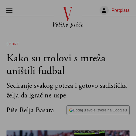
Pretplata
SPORT
Kako su trolovi s mreža
uništili fudbal
Seciranje svakog poteza i gotovo sadistička
želja da igrač ne uspe
Piše Relja Basara
Dodaj u svoje izvore na Googleu