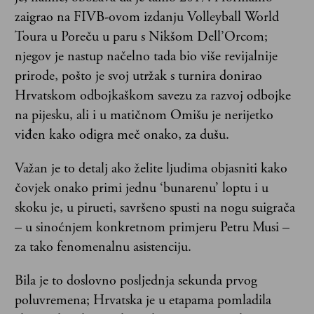
zaigrao na FIVB-ovom izdanju Volleyball World
Toura u Poreču u paru s Nikšom Dell’Orcom;
njegov je nastup načelno tada bio više revijalnije
prirode, pošto je svoj utržak s turnira donirao
Hrvatskom odbojkaškom savezu za razvoj odbojke
na pijesku, ali i u matičnom Omišu je nerijetko
viđen kako odigra meč onako, za dušu.
Važan je to detalj ako želite ljudima objasniti kako
čovjek onako primi jednu ‘bunarenu’ loptu i u
skoku je, u pirueti, savršeno spusti na nogu suigrača
– u sinoćnjem konkretnom primjeru Petru Musi –
za tako fenomenalnu asistenciju.
Bila je to doslovno posljednja sekunda prvog
poluvremena; Hrvatska je u etapama pomladila