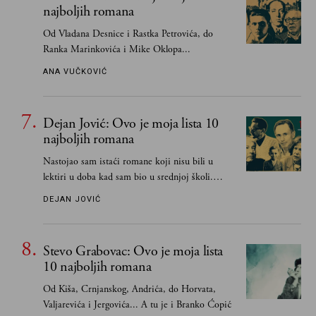
najboljih romana
Od Vladana Desnice i Rastka Petrovića, do
Ranka Marinkovića i Mike Oklopa...
ANA VUČKOVIĆ
Dejan Jović: Ovo je moja lista 10
najboljih romana
Nastojao sam istaći romane koji nisu bili u
lektiri u doba kad sam bio u srednjoj školi.
Smatrao sam da su "klasici" već dovoljno
DEJAN JOVIĆ
pohvaljeni i istaknuti, pa sam se ograničio na
one romane koje sam čitao ne zato što je to bilo
obavezno, nego po vlastitom izboru
Stevo Grabovac: Ovo je moja lista
10 najboljih romana
Od Kiša, Crnjanskog, Andrića, do Horvata,
Valjarevića i Jergovića... A tu je i Branko Ćopić