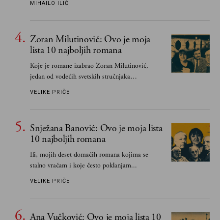
MIHAILO ILIĆ
važnije od svih ratova, slave, novca, herojstva,
čak i pravde
Zoran Milutinović: Ovo je moja
lista 10 najboljih romana
Koje je romane izabrao Zoran Milutinović,
jedan od vodećih svetskih stručnjaka
južnoslovenske književnosti
VELIKE PRIČE
Snježana Banović: Ovo je moja lista
10 najboljih romana
Ili, mojih deset domaćih romana kojima se
stalno vraćam i koje često poklanjam...
VELIKE PRIČE
Ana Vučković: Ovo je moja lista 10