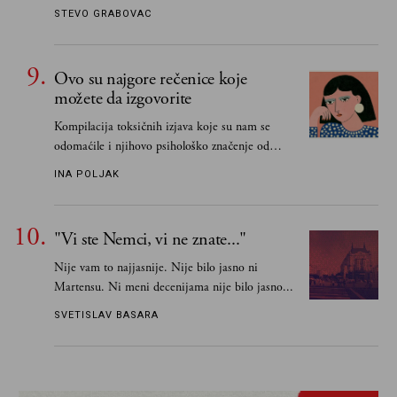
STEVO GRABOVAC
Ovo su najgore rečenice koje
možete da izgovorite
Kompilacija toksičnih izjava koje su nam se
odomaćile i njihovo psihološko značenje od
„Biće ti bolje bez mene“ do „Sve se dešava sa
INA POLJAK
razlogom“
"Vi ste Nemci, vi ne znate..."
Nije vam to najjasnije. Nije bilo jasno ni
Martensu. Ni meni decenijama nije bilo jasno...
SVETISLAV BASARA