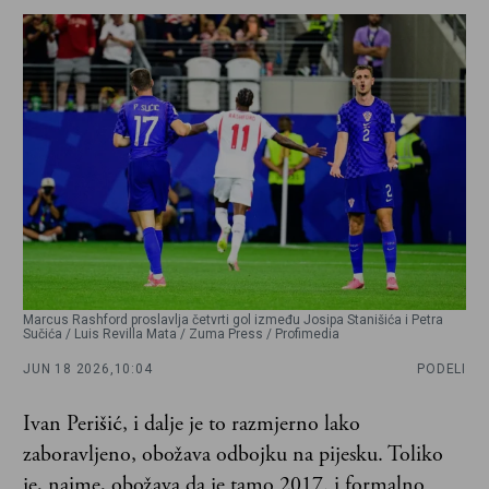
Marcus Rashford proslavlja četvrti gol između Josipa Stanišića i Petra
Sučića / Luis Revilla Mata / Zuma Press / Profimedia
JUN 18 2026,
10:04
PODELI
Ivan Perišić, i dalje je to razmjerno lako
zaboravljeno, obožava odbojku na pijesku. Toliko
je, naime, obožava da je tamo 2017. i formalno