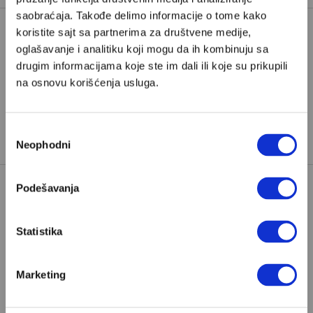
saobraćaja. Takođe delimo informacije o tome kako
koristite sajt sa partnerima za društvene medije,
oglašavanje i analitiku koji mogu da ih kombinuju sa
IVAN PERIŠIĆ
LUKA MODRIĆ
drugim informacijama koje ste im dali ili koje su prikupili
LUKA VUŠKOVIĆ
MUNDIJAL
na osnovu korišćenja usluga.
TAGOVI:
SVJETSKO PRVENSTVO 2026
TOMAS TUCHEL
ZLATKO DALIĆ
Избор
Neophodni
сагласности
Podešavanja
Statistika
POPULARNO
Marketing