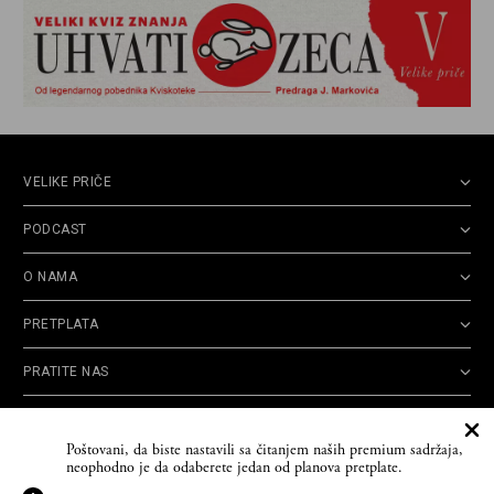
VELIKE PRIČE
PODCAST
O NAMA
PRETPLATA
PRATITE NAS
Politika
Opšti uslovi
Politika
Cookie
Poštovani, da biste nastavili sa čitanjem naših premium sadržaja,
privatnosti
korišćenja
reklamacija
Policy
neophodno je da odaberete jedan od planova pretplate.
© 2026
Velike priče
- TCT News and Entertainment - Sva prava zadržana. Developed
by
Cubes