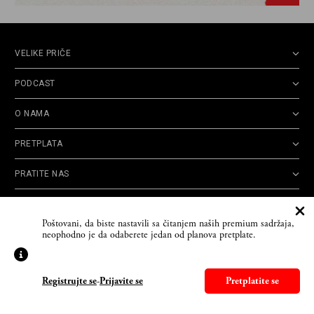
VELIKE PRIČE
PODCAST
O NAMA
PRETPLATA
PRATITE NAS
Politika
Opšti uslovi
Politika
Cookie
Poštovani, da biste nastavili sa čitanjem naših premium sadržaja,
privatnosti
korišćenja
reklamacija
Policy
neophodno je da odaberete jedan od planova pretplate.
© 2026
Velike priče
- TCT News and Entertainment - Sva prava zadržana. Developed
by
Cubes
Registrujte se
-
Prijavite se
Pretplatite se