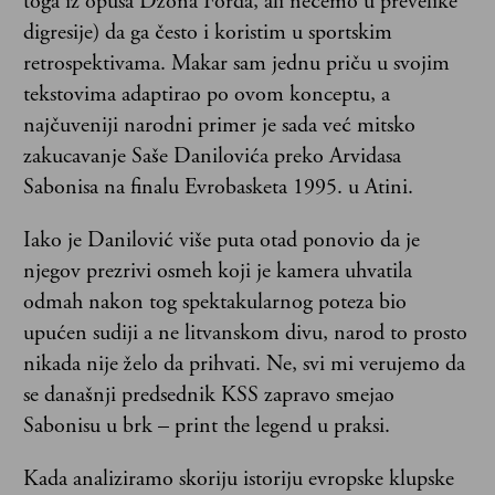
toga iz opusa Džona Forda, ali nećemo u prevelike
digresije) da ga često i koristim u sportskim
retrospektivama. Makar sam jednu priču u svojim
tekstovima adaptirao po ovom konceptu, a
najčuveniji narodni primer je sada već mitsko
zakucavanje Saše Danilovića preko Arvidasa
Sabonisa na finalu Evrobasketa 1995. u Atini.
Iako je Danilović više puta otad ponovio da je
njegov prezrivi osmeh koji je kamera uhvatila
odmah nakon tog spektakularnog poteza bio
upućen sudiji a ne litvanskom divu, narod to prosto
nikada nije želo da prihvati. Ne, svi mi verujemo da
se današnji predsednik KSS zapravo smejao
Sabonisu u brk – print the legend u praksi.
Kada analiziramo skoriju istoriju evropske klupske