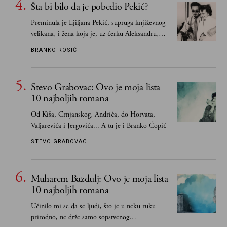
Šta bi bilo da je pobedio Pekić?
Preminula je Ljiljana Pekić, supruga književnog
velikana, i žena koja je, uz ćerku Aleksandru,
vodila računa o zaostavštini pisca. Ovu priču o
BRANKO ROSIĆ
njemu, njegovim političkim idejama i svim
propuštenim prilikama u Srbiji, ispričale su
upravo one koje su Borislava Pekića najbolje
Stevo Grabovac: Ovo je moja lista
poznavale
10 najboljih romana
Od Kiša, Crnjanskog, Andrića, do Horvata,
Valjarevića i Jergovića... A tu je i Branko Ćopić
STEVO GRABOVAC
Muharem Bazdulj: Ovo je moja lista
10 najboljih romana
Učinilo mi se da se ljudi, što je u neku ruku
prirodno, ne drže samo sopstvenog