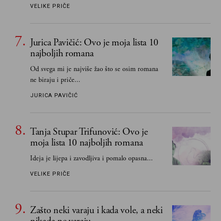
senzibiliteta... Pokušao sam (biće, samo
VELIKE PRIČE
pokušao) da to izbegnem
Jurica Pavičić: Ovo je moja lista 10
najboljih romana
Od svega mi je najviše žao što se osim romana
ne biraju i priče...
JURICA PAVIČIĆ
Tanja Stupar Trifunović: Ovo je
moja lista 10 najboljih romana
Ideja je lijepa i zavodljiva i pomalo opasna...
VELIKE PRIČE
Zašto neki varaju i kada vole, a neki