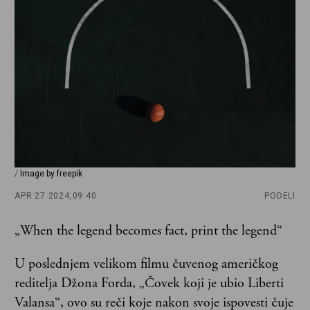
/
Image by freepik
APR 27 2024,
09:40
PODELI
„When the legend becomes fact, print the legend“
U poslednjem velikom filmu čuvenog američkog
reditelja Džona Forda, „Čovek koji je ubio Liberti
Valansa“, ovo su reči koje nakon svoje ispovesti čuje