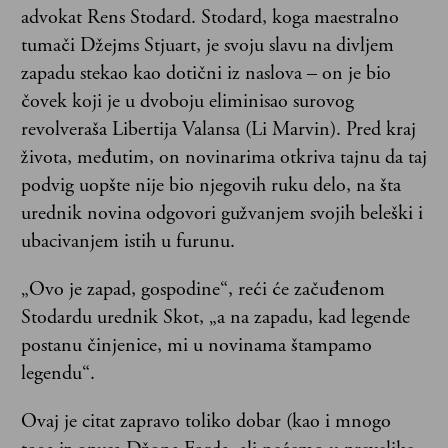
advokat Rens Stodard. Stodard, koga maestralno
tumači Džejms Stjuart, je svoju slavu na divljem
zapadu stekao kao dotični iz naslova – on je bio
čovek koji je u dvoboju eliminisao surovog
revolveraša Libertija Valansa (Li Marvin). Pred kraj
života, međutim, on novinarima otkriva tajnu da taj
podvig uopšte nije bio njegovih ruku delo, na šta
urednik novina odgovori gužvanjem svojih beleški i
ubacivanjem istih u furunu.
„Ovo je zapad, gospodine“, reći će začuđenom
Stodardu urednik Skot, „a na zapadu, kad legende
postanu činjenice, mi u novinama štampamo
legendu“.
Ovaj je citat zapravo toliko dobar (kao i mnogo