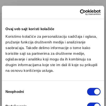
Ovaj veb sajt koristi kolačiće
Poštovani, da biste nastavili sa čitanjem naših
premium sadržaja, neophodno je da
Koristimo kolačiće za personalizaciju sadržaja i oglasa,
odaberete jedan od planova pretplate.
pružanje funkcija društvenih medija i analiziranje
saobraćaja. Takođe delimo informacije o tome kako
koristite sajt sa partnerima za društvene medije,
Pretplata
oglašavanje i analitiku koji mogu da ih kombinuju sa
drugim informacijama koje ste im dali ili koje su prikupili
Već imate nalog?
Ulogujte se
na osnovu korišćenja usluga.
Miloš Jovanović
je sportski novinar i košarkaški hroničar
Избор
iz Beograda
Neophodni
сагласности