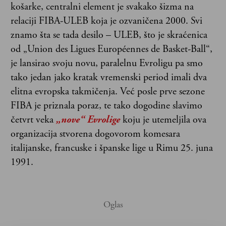
košarke, centralni element je svakako šizma na
relaciji FIBA-ULEB koja je ozvaničena 2000. Svi
znamo šta se tada desilo – ULEB, što je skraćenica
od „Union des Ligues Européennes de Basket-Ball“,
je lansirao svoju novu, paralelnu Evroligu pa smo
tako jedan jako kratak vremenski period imali dva
elitna evropska takmičenja. Već posle prve sezone
FIBA je priznala poraz, te tako dogodine slavimo
četvrt veka
„nove“ Evrolige
koju je utemeljila ova
organizacija stvorena dogovorom komesara
italijanske, francuske i španske lige u Rimu 25. juna
1991.