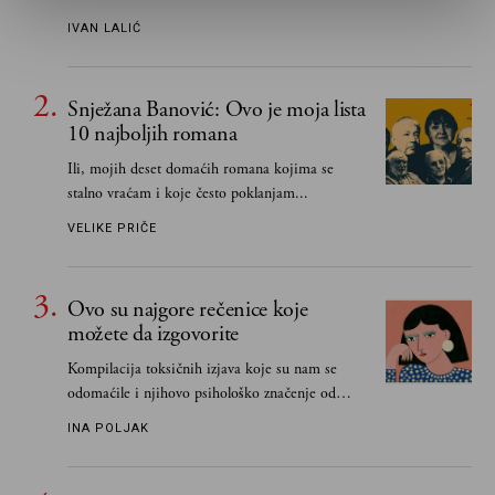
IVAN LALIĆ
Snježana Banović: Ovo je moja lista
10 najboljih romana
Ili, mojih deset domaćih romana kojima se
stalno vraćam i koje često poklanjam...
VELIKE PRIČE
Ovo su najgore rečenice koje
možete da izgovorite
Kompilacija toksičnih izjava koje su nam se
odomaćile i njihovo psihološko značenje od
„Biće ti bolje bez mene“ do „Sve se dešava sa
INA POLJAK
razlogom“