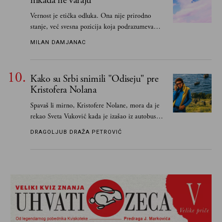
nikada ne varaju
Vernost je etička odluka. Ona nije prirodno
stanje, već svesna pozicija koja podrazumeva
ograničenje sopstvenih impulsa
MILAN DAMJANAC
Kako su Srbi snimili "Odiseju" pre
Kristofera Nolana
Spavaš li mirno, Kristofere Nolane, mora da je
rekao Sveta Vuković kada je izašao iz autobusa i
čim je stigao kući pozvao Vojkana
DRAGOLJUB DRAŽA PETROVIĆ
Borisavljevića, izrecitovao mu stihove, a ovaj se
oduševio i rekao mu da pesmu odmah pošalje
Grku poštom u Grčku