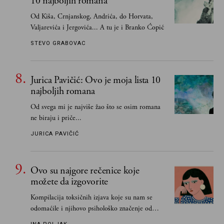
10 najboljih romana
Od Kiša, Crnjanskog, Andrića, do Horvata,
Valjarevića i Jergovića... A tu je i Branko Ćopić
STEVO GRABOVAC
Jurica Pavičić: Ovo je moja lista 10
najboljih romana
Od svega mi je najviše žao što se osim romana
ne biraju i priče...
JURICA PAVIČIĆ
Ovo su najgore rečenice koje
možete da izgovorite
Kompilacija toksičnih izjava koje su nam se
odomaćile i njihovo psihološko značenje od
„Biće ti bolje bez mene“ do „Sve se dešava sa