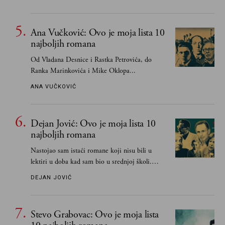
Ana Vučković: Ovo je moja lista 10
najboljih romana
Od Vladana Desnice i Rastka Petrovića, do
Ranka Marinkovića i Mike Oklopa...
ANA VUČKOVIĆ
Dejan Jović: Ovo je moja lista 10
najboljih romana
Nastojao sam istaći romane koji nisu bili u
lektiri u doba kad sam bio u srednjoj školi.
Smatrao sam da su "klasici" već dovoljno
DEJAN JOVIĆ
pohvaljeni i istaknuti, pa sam se ograničio na
one romane koje sam čitao ne zato što je to bilo
obavezno, nego po vlastitom izboru
Stevo Grabovac: Ovo je moja lista