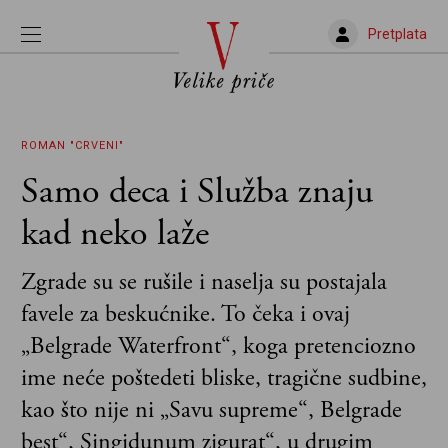
Pretplata
ROMAN "CRVENI"
Samo deca i Služba znaju
kad neko laže
Zgrade su se rušile i naselja su postajala
favele za beskućnike. To čeka i ovaj
„Belgrade Waterfront“, koga pretenciozno
ime neće poštedeti bliske, tragične sudbine,
kao što nije ni „Savu supreme“, Belgrade
best“, Singidunum zigurat“, u drugim