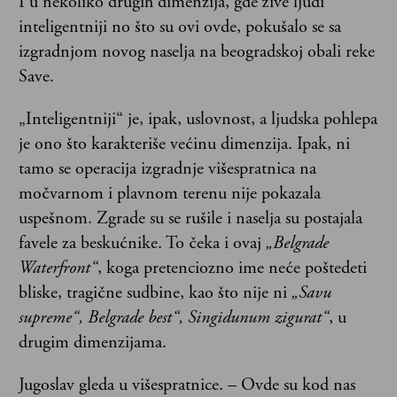
I u nekoliko drugih dimenzija, gde žive ljudi
inteligentniji no što su ovi ovde, pokušalo se sa
izgradnjom novog naselja na beogradskoj obali reke
Save.
„Inteligentniji“ je, ipak, uslovnost, a ljudska pohlepa
je ono što karakteriše većinu dimenzija. Ipak, ni
tamo se operacija izgradnje višespratnica na
močvarnom i plavnom terenu nije pokazala
uspešnom. Zgrade su se rušile i naselja su postajala
favele za beskućnike. To čeka i ovaj
„Belgrade
Waterfront“
, koga pretenciozno ime neće poštedeti
bliske, tragične sudbine, kao što nije ni
„Savu
supreme“, Belgrade best“, Singidunum zigurat“
, u
drugim dimenzijama.
Jugoslav gleda u višespratnice. – Ovde su kod nas