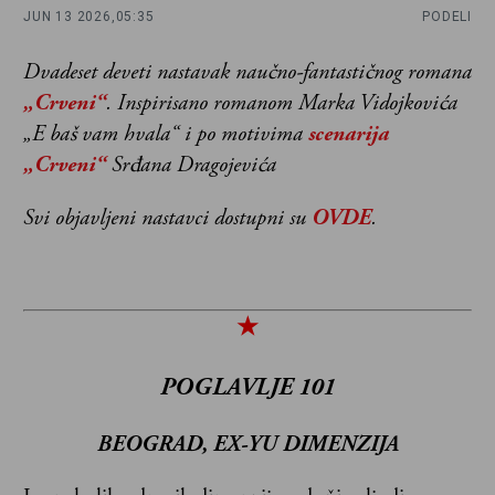
JUN 13 2026,
05:35
PODELI
Dvadeset deveti nastavak naučno-fantastičnog romana
„Crveni“
. Inspirisano romanom Marka Vidojkovića
„E baš vam hvala“ i po motivima
scenarija
„Crveni“
Srđana Dragojevića
Svi objavljeni nastavci dostupni su
OVDE
.
★
POGLAVLJE
101
BEOGRAD, EX-YU DIMENZIJA