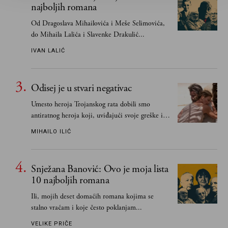
najboljih romana
Od Dragoslava Mihailovića i Meše Selimovića,
do Mihaila Lalića i Slavenke Drakulić...
IVAN LALIĆ
Odisej je u stvari negativac
Umesto heroja Trojanskog rata dobili smo
antiratnog heroja koji, uviđajući svoje greške i
učeći na njima, shvata da postoje stvari koje su
MIHAILO ILIĆ
važnije od svih ratova, slave, novca, herojstva,
čak i pravde
Snježana Banović: Ovo je moja lista
10 najboljih romana
Ili, mojih deset domaćih romana kojima se
stalno vraćam i koje često poklanjam...
VELIKE PRIČE