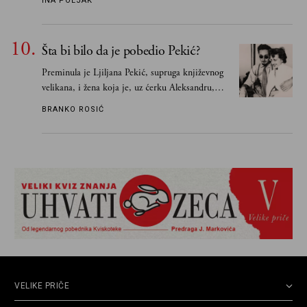
INA POLJAK
razlogom“
Šta bi bilo da je pobedio Pekić?
Preminula je Ljiljana Pekić, supruga književnog
velikana, i žena koja je, uz ćerku Aleksandru,
vodila računa o zaostavštini pisca. Ovu priču o
BRANKO ROSIĆ
njemu, njegovim političkim idejama i svim
propuštenim prilikama u Srbiji, ispričale su
upravo one koje su Borislava Pekića najbolje
poznavale
VELIKE PRIČE