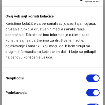
Već imate nalog?
Ulogujte se
Ovaj veb sajt koristi kolačiće
Srđan Dragojević
je filmski režiser, po struci klinički
Koristimo kolačiće za personalizaciju sadržaja i oglasa,
psiholog. Njegovi filmovi su „Mi nismo anđeli“, „Lepa
pružanje funkcija društvenih medija i analiziranje
sela lepo gore“, „Rane“, „Parada“… Izdao je tri zbirke
saobraćaja. Takođe delimo informacije o tome kako
koristite sajt sa partnerima za društvene medije,
pesama i nekoliko knjiga za decu. Na Velikim pričama je
oglašavanje i analitiku koji mogu da ih kombinuju sa
pisao „Smrt infulenserke“ (roman u nastavcima, objavljen
drugim informacijama koje ste im dali ili koje su prikupili
pod naslovom „Like“), a od novembra 2025. na Velikim
na osnovu korišćenja usluga.
pričama objavljuje i roman u nastavcima „Crveni“.
Избор
Neophodni
сагласности
ALTERNATIVNA BUDUĆNOST
TAGOVI:
Podešavanja
ALTERNATIVNA ISTORIJA
JUGOSLAV DŽANKO
STOJAN DŽANKO