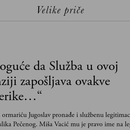
guće da Služba u ovoj
iji zapošljava ovakve
erike…“
 ormariću Jugoslav pronađe i službenu legitim
 slika Pečenog. Miša Vacić mu je pravo ime na leg