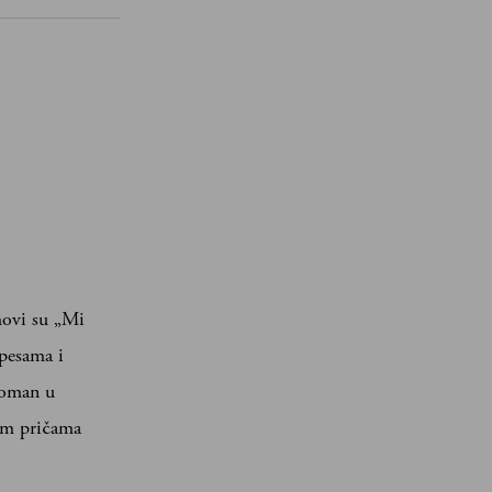
lmovi su „Mi
 pesama i
roman u
im pričama