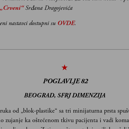
 „Crveni“
Srđana Dragojevića
jeni nastavci dostupni su
OVDE
.
★
POGLAVLJE
82
BEOGRAD, SFRJ DIMENZIJA
uka od „blok-plastike“ sa tri minijaturna prsta spušt
no zujanje ka oštećenom tkivu pacijenta i vadi koma