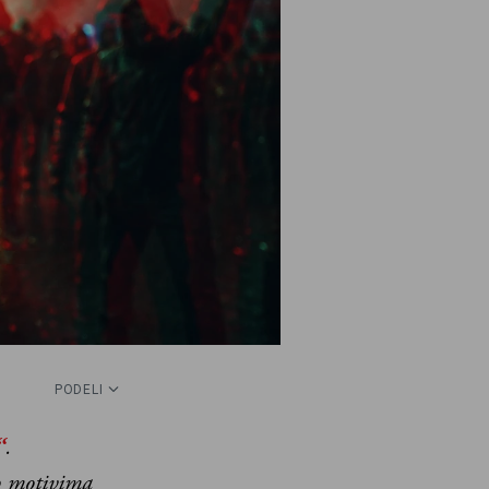
PODELI
“
.
o motivima