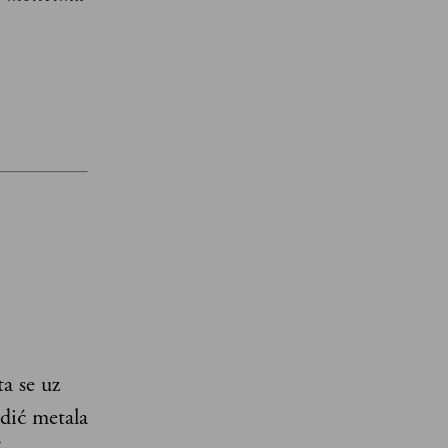
a se uz
dić metala