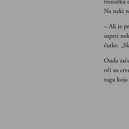
trenutku e
Na neki na
– Ali je p
uspeti ne
ćutke. „Sl
Onda začu
oči su crv
tugu koja 