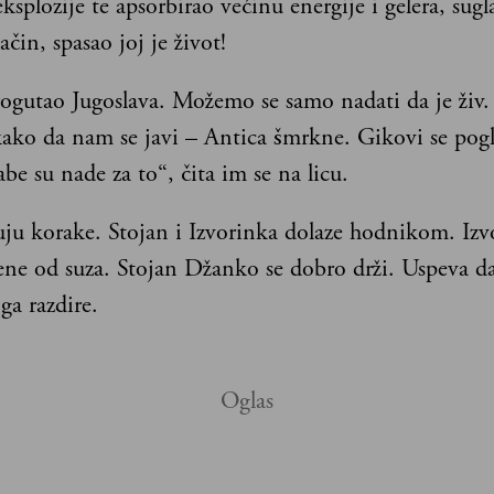
ksplozije te apsorbirao većinu energije i gelera, sug
čin, spasao joj je život!
rogutao Jugoslava. Možemo se samo nadati da je živ. 
kako da nam se javi – Antica šmrkne. Gikovi se pog
abe su nade za to“, čita im se na licu.
ju korake. Stojan i Izvorinka dolaze hodnikom. Izv
ene od suza. Stojan Džanko se dobro drži. Uspeva da
ga razdire.