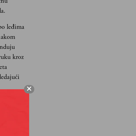
čnu
a.
po leđima
 jakom
anduju
ruku kroz
eta
ledajući
om ka
 li…