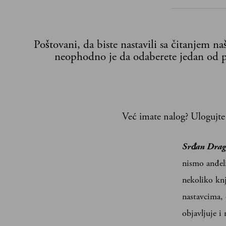
Poštovani, da biste nastavili sa čitanjem n
neophodno je da odaberete jedan od p
Već imate nalog?
Ulogujte
Srđan Drago
nismo anđeli
nekoliko knj
nastavcima,
objavljuje i