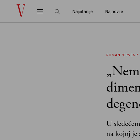
Najčitanije
Najnovije
ROMAN "CRVENI"
„Nemo
dimenz
degen
U sledećem
na kojoj je