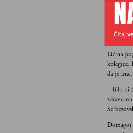
– Živa je
Gikovi gl
robotizov
sa ultralj
Ličina po
kolegice.
da je im
– Bilo bi
zdravu mu
Serbezovsk
Domagoj L