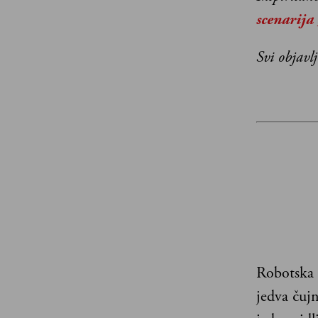
scenarija
Svi objavl
Robotska r
jedva čuj