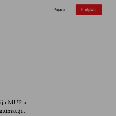
Prijava
Pretplata
aciju MUP-a
itimaciji...