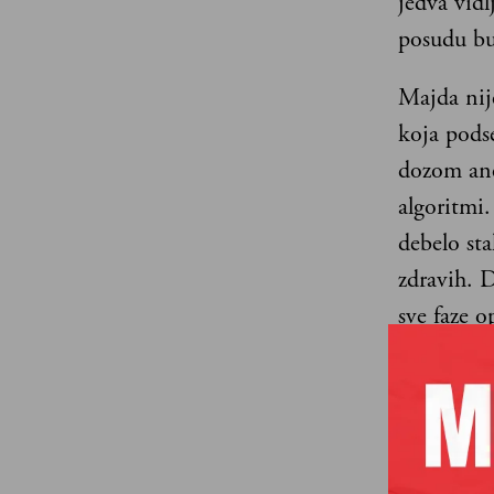
jedva vidl
posudu bu
Majda nij
koja pods
dozom ane
algoritmi
debelo sta
zdravih. D
sve faze o
Onda začu
njemu idu
novorođen