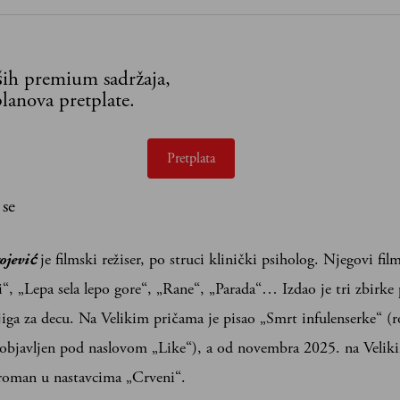
aših premium sadržaja,
lanova pretplate.
Pretplata
 se
jević
je filmski režiser, po struci klinički psiholog. Njegovi fi
“, „Lepa sela lepo gore“, „Rane“, „Parada“… Izdao je tri zbirke
iga za decu. Na Velikim pričama je pisao „Smrt infulenserke“ (
 objavljen pod naslovom „Like“), a od novembra 2025. na Velik
 roman u nastavcima „Crveni“.