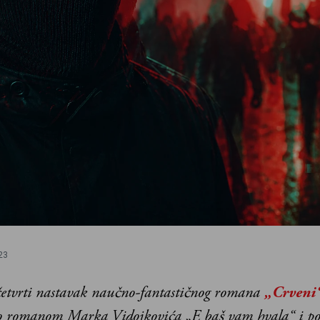
23
četvrti nastavak naučno-fantastičnog romana
„Crveni
no romanom Marka Vidojkovića „E baš vam hvala“ i p