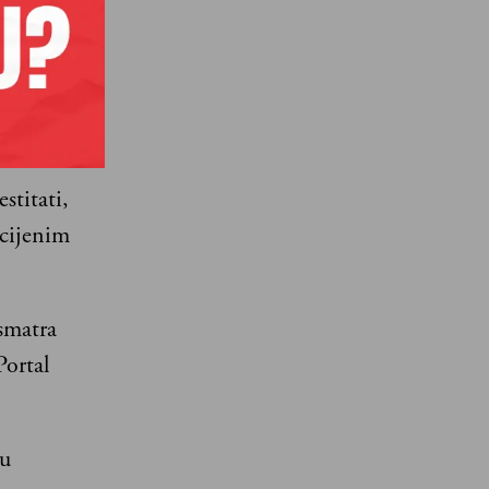
u komoru
a tkiva.
stitati,
 cijenim
smatra
ortal
 u