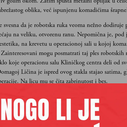
jiv golim okom. Zatim spušta metalni opiljak u čeli
brežastog oblika, već ispunjenu komadićima šrapnel
e svesna da je robotska ruka veoma nežno dodiruje 
ećaju na veliku, otvorenu ranu. Nepomična je, pod
stetika, na krevetu u operacionoj sali u kojoj kom
. Zainteresovani mogu posmatrati taj ples robotskih 
klo koje operacionu salu Kliničkog centra deli od sv
omagoj Ličina je ispred ovog stakla stajao satima, g
peracije. Na licu mu se čita zabrinutost i bes.
je plač bebe pa se okrene u pravcu zvuka. Hodnik
 Kaćanski, Gliga i Antica. Antica u rukama nosi
če. Kada priđu Ličini, Kaćanski se osmeli: – Hoće