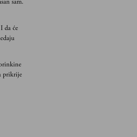
lasan sam.
I da će
ledaju
orinkine
 prikrije