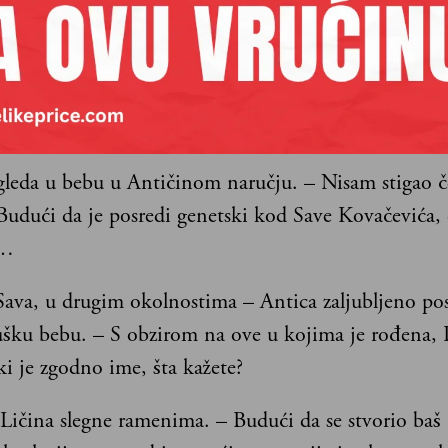
 – suvo odgovara Domagoj.
edaju kroz staklo kako algoritmi sada komanduju
anoj medicinskoj jedinici da Majdin krevet uvuku 
ubičastim svetlom i počnu proces ubrzanog zaceljivanj
gleda u bebu u Antičinom naručju. – Nisam stigao če
 Budući da je posredi genetski kod Save Kovačevića,
e…
 Sava, u drugim okolnostima – Antica zaljubljeno po
šku bebu. – S obzirom na ove u kojima je rođena, P
i je zgodno ime, šta kažete?
ičina slegne ramenima. – Budući da se stvorio baš