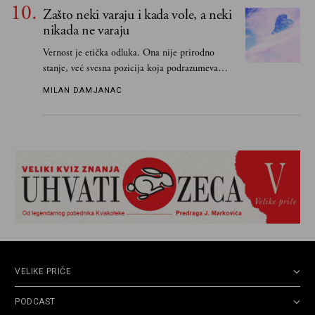
Grku poštom u Grčku
Zašto neki varaju i kada vole, a neki
nikada ne varaju
Vernost je etička odluka. Ona nije prirodno
stanje, već svesna pozicija koja podrazumeva
ograničenje sopstvenih impulsa
MILAN DAMJANAC
VELIKE PRIČE
PODCAST