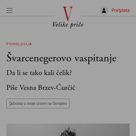
Pretplata
PSIHOLOGIJA
Švarcenegerovo vaspitanje
Da li se tako kali čelik?
Piše Vesna Brzev-Ćurčić
Dodaj u svoje izvore na Googleu