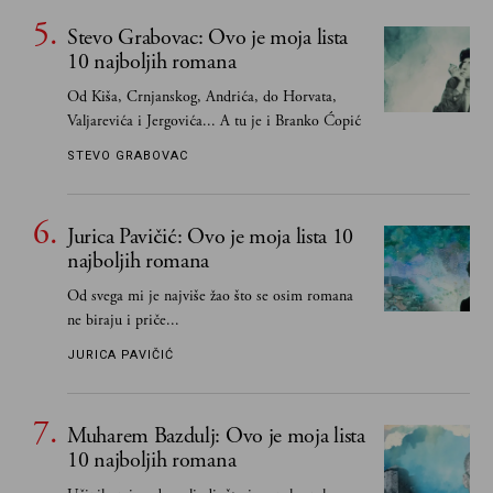
upravo one koje su Borislava Pekića najbolje
Stevo Grabovac: Ovo je moja lista
poznavale
10 najboljih romana
Od Kiša, Crnjanskog, Andrića, do Horvata,
Valjarevića i Jergovića... A tu je i Branko Ćopić
STEVO GRABOVAC
Jurica Pavičić: Ovo je moja lista 10
najboljih romana
Od svega mi je najviše žao što se osim romana
ne biraju i priče...
JURICA PAVIČIĆ
Muharem Bazdulj: Ovo je moja lista
10 najboljih romana