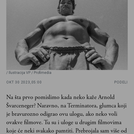
/ Ilustracija VP / Profimedia
OKT 30 2023,
05:00
PODELI
Na šta prvo pomislimo kada neko kaže Arnold
Švarceneger? Naravno, na Terminatora, glumca koji
je bravurozno odigrao ovu ulogu, ako neko voli
ovakve filmove. Tu su i uloge u drugim filmovima
koje će neki svakako pamtiti. Prebrojala sam više od