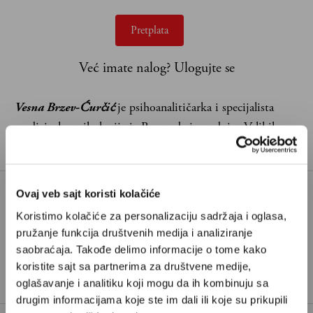
Pretplata
Već imate nalog?
Ulogujte se
Vesna Brzev-Ćurčić
je psihoanalitičarka i specijalista
medicinske psihologije iz Beograda i saradnica Velikih
priča
Ovaj veb sajt koristi kolačiće
Koristimo kolačiće za personalizaciju sadržaja i oglasa,
ARNOLD ŠVARCENEGER
pružanje funkcija društvenih medija i analiziranje
TAGOVI:
DEČJA PSIHOLOGIJA
ODRASTANJE
saobraćaja. Takođe delimo informacije o tome kako
TERMINATOR
VASPITANJE DECE
koristite sajt sa partnerima za društvene medije,
oglašavanje i analitiku koji mogu da ih kombinuju sa
drugim informacijama koje ste im dali ili koje su prikupili