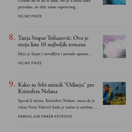
Učinilo mi se da se ljudi, što je u neku ruku
prirodno, ne drže samo sopstvenog
senzibiliteta... Pokušao sam (biće, samo
VELIKE PRIČE
pokušao) da to izbegnem
Tanja Stupar Trifunović: Ovo je
moja lista 10 najboljih romana
Ideja je lijepa i zavodljiva i pomalo opasna...
VELIKE PRIČE
Kako su Srbi snimili "Odiseju" pre
Kristofera Nolana
Spavaš li mirno, Kristofere Nolane, mora da je
rekao Sveta Vuković kada je izašao iz autobusa i
čim je stigao kući pozvao Vojkana
DRAGOLJUB DRAŽA PETROVIĆ
Borisavljevića, izrecitovao mu stihove, a ovaj se
oduševio i rekao mu da pesmu odmah pošalje