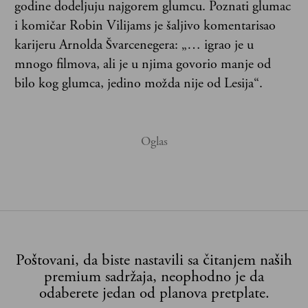
godine dodeljuju najgorem glumcu. Poznati glumac
i komičar Robin Vilijams je šaljivo komentarisao
karijeru Arnolda Švarcenegera: „… igrao je u
mnogo filmova, ali je u njima govorio manje od
bilo kog glumca, jedino možda nije od Lesija“.
Poštovani, da biste nastavili sa čitanjem naših
premium sadržaja, neophodno je da
odaberete jedan od planova pretplate.