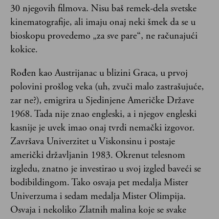
30 njegovih filmova. Nisu baš remek-dela svetske
kinematografije, ali imaju onaj neki šmek da se u
bioskopu provedemo „za sve pare“, ne računajući
kokice.
Rođen kao Austrijanac u blizini Graca, u prvoj
polovini prošlog veka (uh, zvuči malo zastrašujuće,
zar ne?), emigrira u Sjedinjene Američke Države
1968. Tada nije znao engleski, a i njegov engleski
kasnije je uvek imao onaj tvrdi nemački izgovor.
Završava Univerzitet u Viskonsinu i postaje
američki državljanin 1983. Okrenut telesnom
izgledu, znatno je investirao u svoj izgled baveći se
bodibildingom. Tako osvaja pet medalja Mister
Univerzuma i sedam medalja Mister Olimpija.
Osvaja i nekoliko Zlatnih malina koje se svake