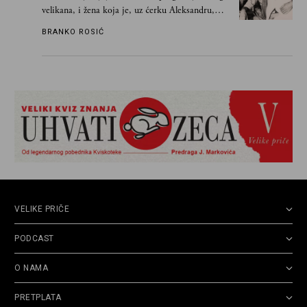
velikana, i žena koja je, uz ćerku Aleksandru,
vodila računa o zaostavštini pisca. Ovu priču o
BRANKO ROSIĆ
njemu, njegovim političkim idejama i svim
propuštenim prilikama u Srbiji, ispričale su
upravo one koje su Borislava Pekića najbolje
poznavale
VELIKE PRIČE
PODCAST
O NAMA
PRETPLATA