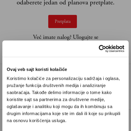
odaberete jedan od planova pretplate.
Pretplata
Već imate nalog?
Ulogujte se
Jelena Luković
je novinarka Velikih priča.
Ovaj veb sajt koristi kolačiće
Koristimo kolačiće za personalizaciju sadržaja i oglasa,
KUĆNI LJUBIMCI
LJUBIMCI I DECA
pružanje funkcija društvenih medija i analiziranje
TAGOVI:
saobraćaja. Takođe delimo informacije o tome kako
MAČKA
PAS
ŽIVOTINJE I DECA
koristite sajt sa partnerima za društvene medije,
oglašavanje i analitiku koji mogu da ih kombinuju sa
drugim informacijama koje ste im dali ili koje su prikupili
na osnovu korišćenja usluga.