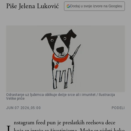
Piše Jelena Luković
Dodaj u svoje izvore na Googleu
Odrastanje uz ljubimca oblikuje dečje srce ali i imunitet / Ilustracija
Velike priče
JUN 07 2026,
05:00
PODELI
nstagram feed pun je preslatkih reelsova dece
koja se igraju sa životinjama. Može se videti kako