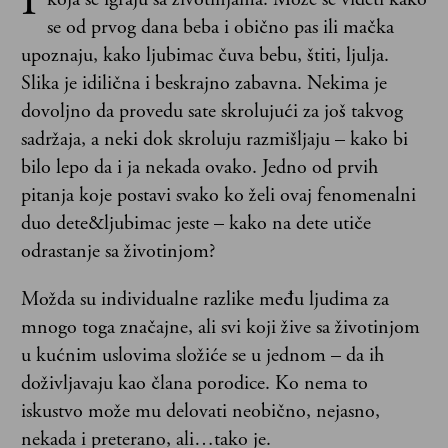
I
se od prvog dana beba i obično pas ili mačka
upoznaju, kako ljubimac čuva bebu, štiti, ljulja.
Slika je idilična i beskrajno zabavna. Nekima je
dovoljno da provedu sate skrolujući za još takvog
sadržaja, a neki dok skroluju razmišljaju – kako bi
bilo lepo da i ja nekada ovako. Jedno od prvih
pitanja koje postavi svako ko želi ovaj fenomenalni
duo dete&ljubimac jeste – kako na dete utiče
odrastanje sa životinjom?
Možda su individualne razlike među ljudima za
mnogo toga značajne, ali svi koji žive sa životinjom
u kućnim uslovima složiće se u jednom – da ih
doživljavaju kao člana porodice. Ko nema to
iskustvo može mu delovati neobično, nejasno,
nekada i preterano, ali…tako je.