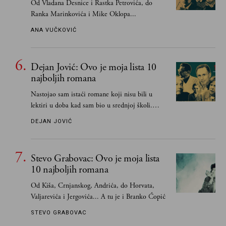
Od Vladana Desnice i Rastka Petrovića, do
Ranka Marinkovića i Mike Oklopa...
ANA VUČKOVIĆ
Dejan Jović: Ovo je moja lista 10
najboljih romana
Nastojao sam istaći romane koji nisu bili u
lektiri u doba kad sam bio u srednjoj školi.
Smatrao sam da su "klasici" već dovoljno
DEJAN JOVIĆ
pohvaljeni i istaknuti, pa sam se ograničio na
one romane koje sam čitao ne zato što je to bilo
obavezno, nego po vlastitom izboru
Stevo Grabovac: Ovo je moja lista
10 najboljih romana
Od Kiša, Crnjanskog, Andrića, do Horvata,
Valjarevića i Jergovića... A tu je i Branko Ćopić
STEVO GRABOVAC