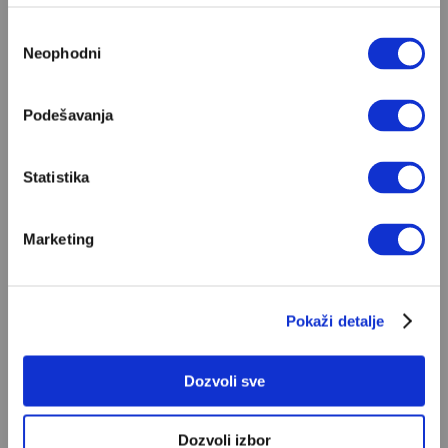
Избор
Neophodni
сагласности
POPULARNO
Podešavanja
S Bogom na "ti"
Statistika
Znam, uglavnom se govori da je Bog ljubav. Ali
za mene je Bog sloboda. Mnogi mogu da vole, a
Marketing
tek retki mogu da podnesu slobodu
ALEKSANDAR MISOJČIĆ
Pokaži detalje
Ivan Lalić: Ovo je moja lista 10
najboljih romana
Od Dragoslava Mihailovića i Meše Selimovića,
Dozvoli sve
do Mihaila Lalića i Slavenke Drakulić...
IVAN LALIĆ
Dozvoli izbor