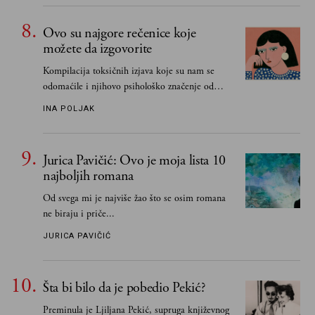
Ovo su najgore rečenice koje
možete da izgovorite
Kompilacija toksičnih izjava koje su nam se
odomaćile i njihovo psihološko značenje od
„Biće ti bolje bez mene“ do „Sve se dešava sa
INA POLJAK
razlogom“
Jurica Pavičić: Ovo je moja lista 10
najboljih romana
Od svega mi je najviše žao što se osim romana
ne biraju i priče...
JURICA PAVIČIĆ
Šta bi bilo da je pobedio Pekić?
Preminula je Ljiljana Pekić, supruga književnog