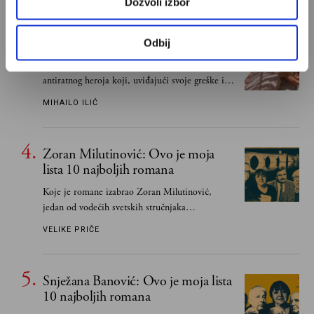
Dozvoli izbor
Odisej je u stvari negativac
Odbij
Umesto heroja Trojanskog rata dobili smo
antiratnog heroja koji, uviđajući svoje greške i
učeći na njima, shvata da postoje stvari koje su
MIHAILO ILIĆ
važnije od svih ratova, slave, novca, herojstva,
čak i pravde
Zoran Milutinović: Ovo je moja
lista 10 najboljih romana
Koje je romane izabrao Zoran Milutinović,
jedan od vodećih svetskih stručnjaka
južnoslovenske književnosti
VELIKE PRIČE
Snježana Banović: Ovo je moja lista
10 najboljih romana