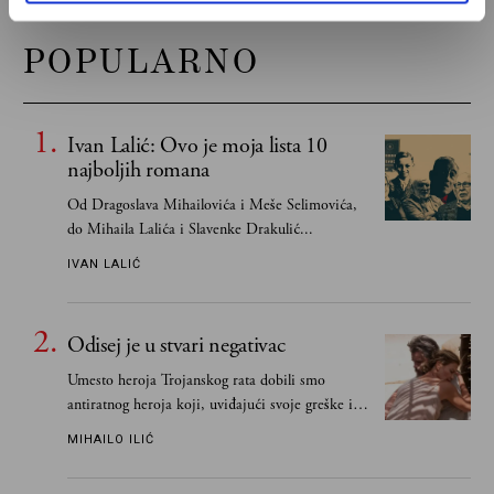
POPULARNO
Ivan Lalić: Ovo je moja lista 10
najboljih romana
Od Dragoslava Mihailovića i Meše Selimovića,
do Mihaila Lalića i Slavenke Drakulić...
IVAN LALIĆ
Odisej je u stvari negativac
Umesto heroja Trojanskog rata dobili smo
antiratnog heroja koji, uviđajući svoje greške i
učeći na njima, shvata da postoje stvari koje su
MIHAILO ILIĆ
važnije od svih ratova, slave, novca, herojstva,
čak i pravde