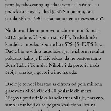
penzija, takozvanog ugleda u svetu. U suštini – u
podtekstu je uvek, i kad je SNS u pitanju, ona
parola SPS iz 1990 – „Sa nama nema neizvesnosti“.
No dobro. Idemo ponovo u izbornu noć 6. maja
2012. godine. U izborni štab SPS. Predsednički
kandidat i nosilac izborne liste SPS–JS–PUPS Ivica
Dačić bio je vidno raspoložen jer je izborni rezultat
pokazao, kako je Dačić rekao, da ne postoje samo
Boris Tadić i Tomislav Nikolić i da postoji i treća
Srbija, ona koja govori u ime naroda.
Dačić je te noći baratao sa cifrom od pola miliona
glasova za SPS i više od 40 poslaničkih mesta.
Njegova predsednička kandidatura bila je, naravno,
samo u funkciji da se pogura koaliciona lista na