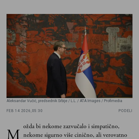
Aleksandar Vučić, predsednik Srbije / L.L. / ATA Images / Profimedia
FEB 14 2026,
05:30
PODELI
ožda bi nekome zazvučalo i simpatično,
M
nekome sigurno više cinično, ali verovatno