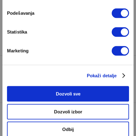
Pretplata
Podešavanja
Već imate nalog?
Ulogujte se
Statistika
Zoran Panović
je programski direktor Demostata i
novinar Velikih priča.
Marketing
ALEKSANDAR VUČIĆ
BORIS TADIĆ
Pokaži detalje
TAGOVI:
IZBORI U SRBIJI
TOMISLAV NIKOLIĆ
Dozvoli sve
Dozvoli izbor
Odbij