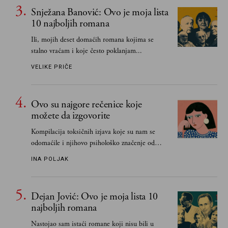
Snježana Banović: Ovo je moja lista
10 najboljih romana
Ili, mojih deset domaćih romana kojima se
stalno vraćam i koje često poklanjam...
VELIKE PRIČE
Ovo su najgore rečenice koje
možete da izgovorite
Kompilacija toksičnih izjava koje su nam se
odomaćile i njihovo psihološko značenje od
„Biće ti bolje bez mene“ do „Sve se dešava sa
INA POLJAK
razlogom“
Dejan Jović: Ovo je moja lista 10
najboljih romana
Nastojao sam istaći romane koji nisu bili u