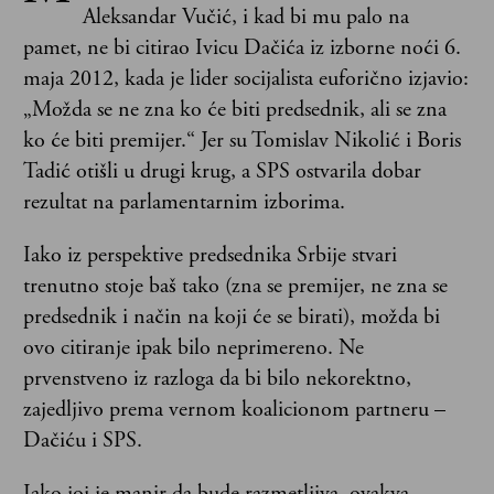
Aleksandar Vučić, i kad bi mu palo na
pamet, ne bi citirao Ivicu Dačića iz izborne noći 6.
maja 2012, kada je lider socijalista euforično izjavio:
„Možda se ne zna ko će biti predsednik, ali se zna
ko će biti premijer.“ Jer su Tomislav Nikolić i Boris
Tadić otišli u drugi krug, a SPS ostvarila dobar
rezultat na parlamentarnim izborima.
Iako iz perspektive predsednika Srbije stvari
trenutno stoje baš tako (zna se premijer, ne zna se
predsednik i način na koji će se birati), možda bi
ovo citiranje ipak bilo neprimereno. Ne
prvenstveno iz razloga da bi bilo nekorektno,
zajedljivo prema vernom koalicionom partneru –
Dačiću i SPS.
Iako joj je manir da bude razmetljiva, ovakva