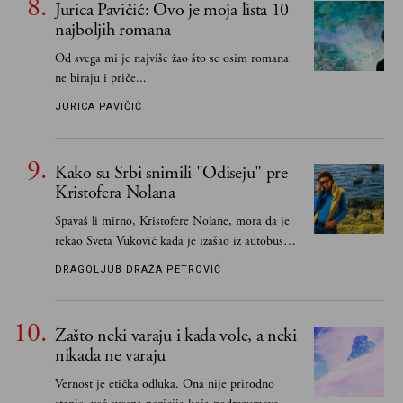
Jurica Pavičić: Ovo je moja lista 10
najboljih romana
Od svega mi je najviše žao što se osim romana
ne biraju i priče...
JURICA PAVIČIĆ
Kako su Srbi snimili "Odiseju" pre
Kristofera Nolana
Spavaš li mirno, Kristofere Nolane, mora da je
rekao Sveta Vuković kada je izašao iz autobusa i
čim je stigao kući pozvao Vojkana
DRAGOLJUB DRAŽA PETROVIĆ
Borisavljevića, izrecitovao mu stihove, a ovaj se
oduševio i rekao mu da pesmu odmah pošalje
Grku poštom u Grčku
Zašto neki varaju i kada vole, a neki
nikada ne varaju
Vernost je etička odluka. Ona nije prirodno