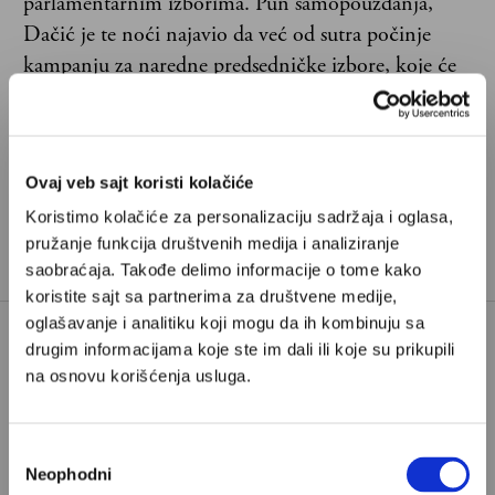
parlamentarnim izborima. Pun samopouzdanja,
Dačić je te noći najavio da već od sutra počinje
kampanju za naredne predsedničke izbore, koje će
„sigurno dobiti“.
Ovaj veb sajt koristi kolačiće
Koristimo kolačiće za personalizaciju sadržaja i oglasa,
pružanje funkcija društvenih medija i analiziranje
saobraćaja. Takođe delimo informacije o tome kako
koristite sajt sa partnerima za društvene medije,
oglašavanje i analitiku koji mogu da ih kombinuju sa
drugim informacijama koje ste im dali ili koje su prikupili
Poštovani, da biste nastavili sa čitanjem naših
na osnovu korišćenja usluga.
premium sadržaja, neophodno je da
odaberete jedan od planova pretplate.
Избор
Neophodni
сагласности