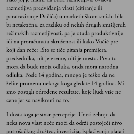
razmetljiva predviđanja vlasti (citiranje ili
parafraziranje Dačića) u marketinškom smislu bila
bi netaktična, za razliku od nekih drugih smišljenih
režimskih razmetljivosti, pa je otuda produktivnije
ići na proračunatu skrušenost ili kako Vučić pre
koji dan reče: „Što se tiče pitanja premijera,
predsednika, nit je vreme, niti je mesto. Prvo to
mora da bude moja odluka, onda mora narodna
odluka. Posle 14 godina, mnogo je teško da ne
želite promenu nekoga koga gledate 14 godina. Mi
smo postigli određene rezultate, koje ljudi više ne
cene jer su naviknuti na to.“
I dosta toga je stvar percepcije. Uneti zebnju da
neka nova vlast neće moći da održi postojeći nivo
potrošačkog društva, investicija, isplaćivanja plata i