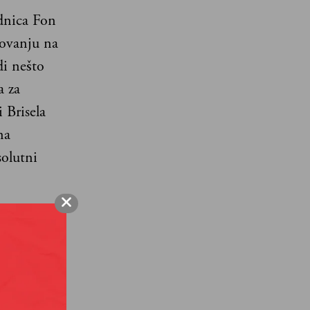
dnica Fon
dovanju na
di nešto
a za
 Brisela
na
solutni
dve
 za
držati u
lasila da
u subotu