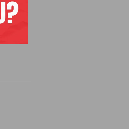
aravno o
 Planu