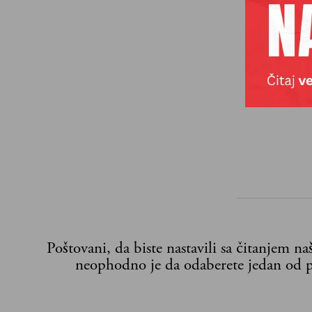
razgovara
trenutnom
rasta za 
Poštovani, da biste nastavili sa čitanjem n
neophodno je da odaberete jedan od p