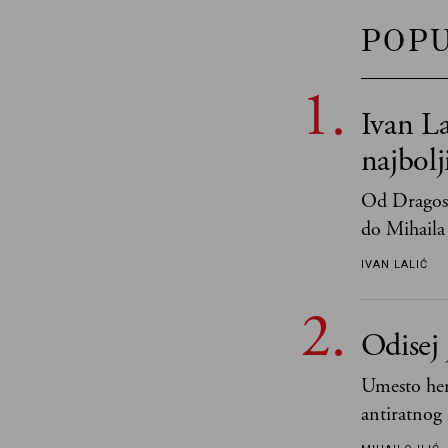
POP
Ivan La
najbol
Od Dragosl
do Mihaila 
IVAN LALIĆ
Odisej 
Umesto her
antiratnog 
učeći na nj