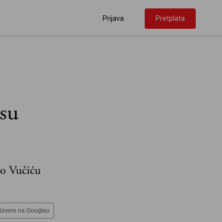
Prijava
Pretplata
 su
to Vučiću
 izvore na Googleu