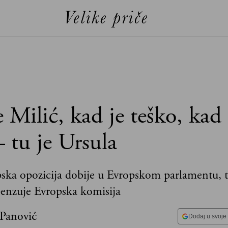
 Milić, kad je teško, kad
– tu je Ursula
ska opozicija dobije u Evropskom parlamentu, 
enzuje Evropska komisija
 Panović
Dodaj u svoje