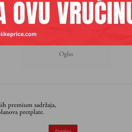
li i o predstojećem samitu o Zapadnom Balkanu, i n
 stanju reformi koje se odnose na pristupanje EU i
Zapadni Balkan.
aših premium sadržaja,
lanova pretplate.
Pretplata