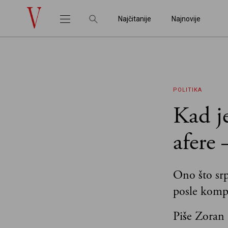
Najčitanije
Najnovije
POLITIKA
Kad je
afere 
Ono što srp
posle komp
Piše Zoran