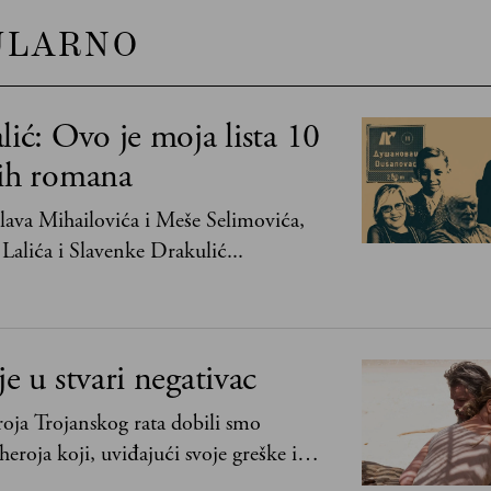
ULARNO
lić: Ovo je moja lista 10
jih romana
ava Mihailovića i Meše Selimovića,
Lalića i Slavenke Drakulić...
je u stvari negativac
oja Trojanskog rata dobili smo
heroja koji, uviđajući svoje greške i
ima, shvata da postoje stvari koje su