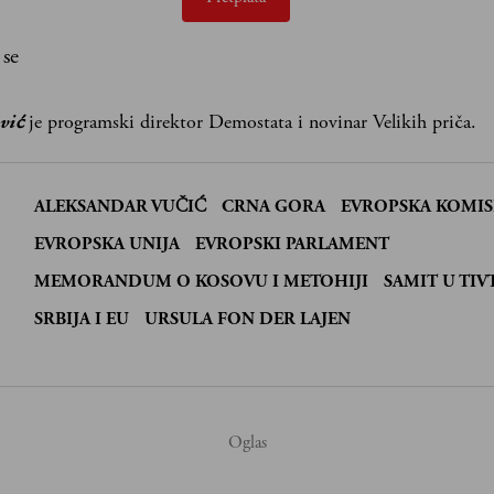
 se
vić
je programski direktor Demostata i novinar Velikih priča.
ALEKSANDAR VUČIĆ
CRNA GORA
EVROPSKA KOMIS
EVROPSKA UNIJA
EVROPSKI PARLAMENT
:
MEMORANDUM O KOSOVU I METOHIJI
SAMIT U TIV
SRBIJA I EU
URSULA FON DER LAJEN