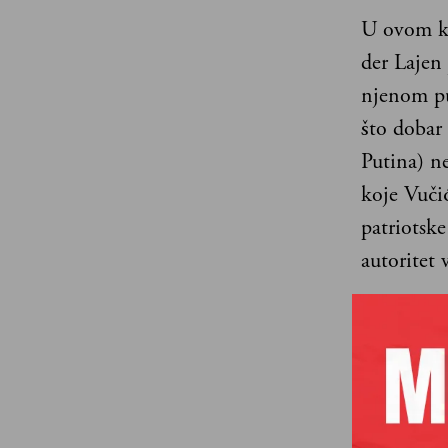
U ovom ko
der Lajen
njenom pu
što dobar 
Putina) ne
koje Vučić
patriotske
autoritet 
Ursula fon
decenije 
predstoje
Tivtu. Pau
su Fon de