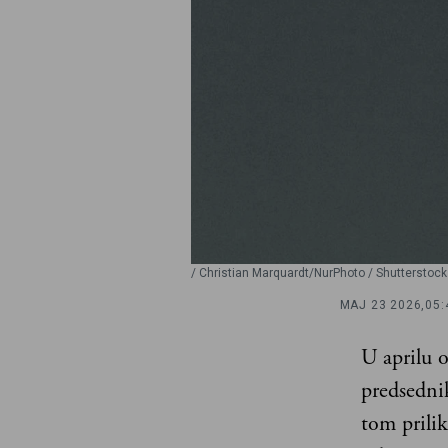
/ Christian Marquardt/NurPhoto / Shutterstock 
MAJ 23 2026,
05:
U aprilu o
predsedni
tom prili