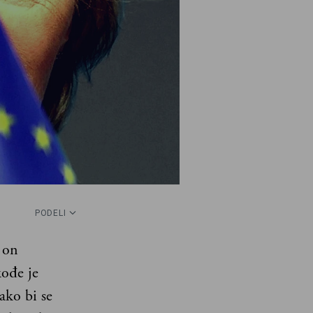
PODELI
 on
kođe je
ako bi se