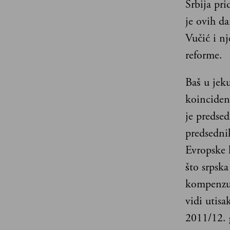
Srbija pri
je ovih d
Vučić i n
reforme.
Baš u jeku
koincidenc
je predsed
predsedni
Evropske 
što srpsk
kompenzuj
vidi utisa
2011/12. 