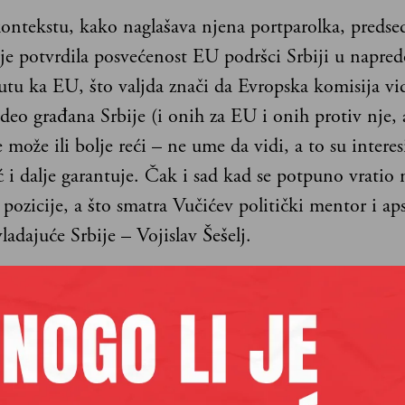
ntekstu, kako naglašava njena portparolka, predse
 je potvrdila posvećenost EU podršci Srbiji u napre
tu ka EU, što valjda znači da Evropska komisija vi
deo građana Srbije (i onih za EU i onih protiv nje, 
 može ili bolje reći – ne ume da vidi, a to su interesi
 i dalje garantuje. Čak i sad kad se potpuno vratio 
 pozicije, a što smatra Vučićev politički mentor i ap
vladajuće Srbije – Vojislav Šešelj.
 der Lajen oporavlja Vučića od nelagode jubileja – 
obnovljene crnogorske suverenosti – pripremajući ga
ći Samit EU i Zapadnog Balkana koji će se 5. juna o
la Pinjo je na konferenciji za novinare u Briselu nag
r Lajenova i Vučić u telefonskom razgovoru u prošl