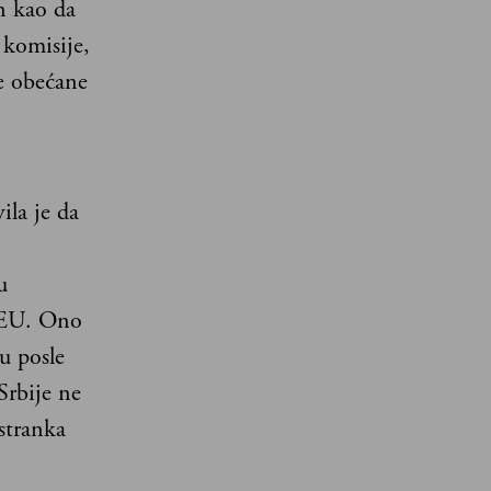
en kao da
 komisije,
će obećane
ila je da
u
 EU. Ono
u posle
Srbije ne
stranka