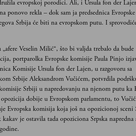
družila evropskoj porodici. Ali, i Ursula fon der Laj
ana ponovo rekla – dok sam ja predsednica Evropske
jegova Srbija će biti na evropskom putu. I sprovodi
 „afere Veselin Milić“, što bi valjda trebalo da bude
ija, portparolka Evropske komisije Paula Pinjo izjav
nica Komisije Ursula fon der Lajen, u razgovoru sa
kom Srbije Aleksandrom Vučićem, potvrdila podršk
komisije Srbiji u napredovanju na njenom putu ka
a opozicija dobije u Evropskom parlamentu, to Vučić
e Evropska komisija koja još na opozicionoj sceni 
k kakav je ostavila tada opoziciona Srpska napredna 
godine.